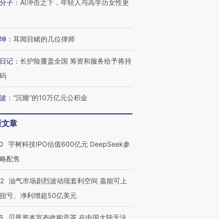
分子
：
AI冲击之下，年轻人与高学历女性更
坤
：
耳闻目睹的几位律师
日记
：
长护险覆盖全国 筹资和服务给予将持
码
波
：
“沉睡”的10万亿元公积金
新文章
0
宇树科技IPO估值600亿元 DeepSeek参
略配售
22
油气市场剧烈波动现套利空间 嘉能可上
扭亏、净利增超50亿美元
6
贝恩资本宣布收购贡茶 在中国大陆无法