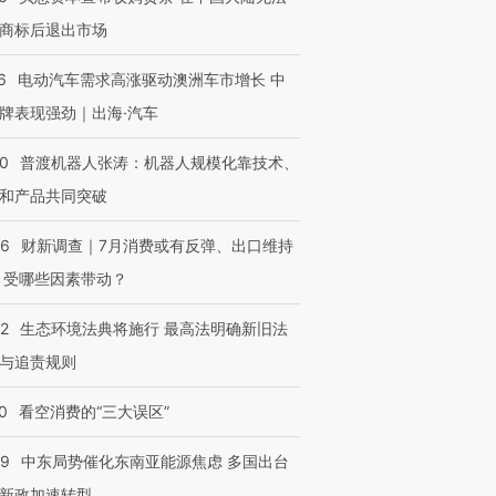
商标后退出市场
6
电动汽车需求高涨驱动澳洲车市增长 中
牌表现强劲｜出海·汽车
00
普渡机器人张涛：机器人规模化靠技术、
和产品共同突破
56
财新调查｜7月消费或有反弹、出口维持
 受哪些因素带动？
42
生态环境法典将施行 最高法明确新旧法
与追责规则
0
看空消费的“三大误区”
59
中东局势催化东南亚能源焦虑 多国出台
新政加速转型