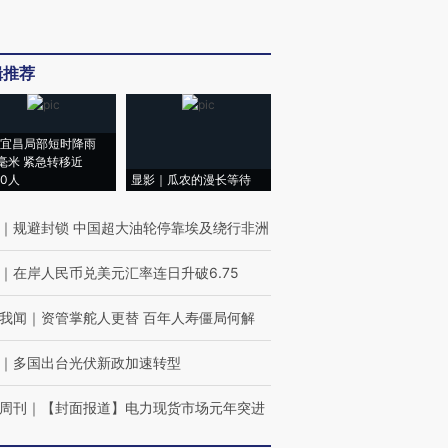
辑推荐
宜昌局部短时降雨
8毫米 紧急转移近
00人
显影｜瓜农的漫长等待
｜
规避封锁 中国超大油轮停靠埃及绕行非洲
｜
在岸人民币兑美元汇率连日升破6.75
我闻
｜
资管掌舵人更替 百年人寿僵局何解
｜
多国出台光伏新政加速转型
周刊
｜
【封面报道】电力现货市场元年突进