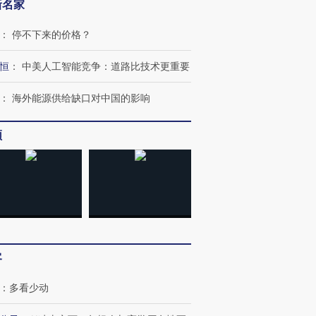
新名家
：
停不下来的价格？
恒
：
中美人工智能竞争：道路比技术更重要
：
海外能源供给缺口对中国的影响
OX的吸金
马航飞行员跨国走私7万
视线｜被称为“蟑螂”的印
让中产们甘
频
粒摇头丸 尿检体内含3种
度Z世代 用街头抗争将教
秘鲁纳斯
”？
毒品
育部长拱下台
13人遇难
进第四届链博
【商旅对话】华住集团
技“链”接产
【特别呈现】寻找100种
CFO：不靠规模取胜，华
【特别呈
有意思的生活方式·第三对
住三大增长引擎是什么？
有意思的
客
：
多看少动