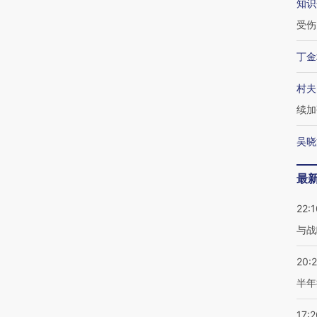
知识
受伤
丁金
村夫
续加
吴晓
最
22:1
与战
20:
半年
17:2