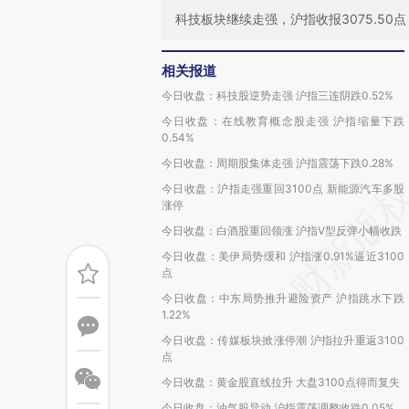
科技板块继续走强，沪指收报3075.50点，
相关报道
今日收盘：科技股逆势走强 沪指三连阴跌0.52%
今日收盘：在线教育概念股走强 沪指缩量下跌
0.54%
今日收盘：周期股集体走强 沪指震荡下跌0.28%
今日收盘：沪指走强重回3100点 新能源汽车多股
涨停
今日收盘：白酒股重回领涨 沪指V型反弹小幅收跌
今日收盘：美伊局势缓和 沪指涨0.91%逼近3100
点
今日收盘：中东局势推升避险资产 沪指跳水下跌
1.22%
今日收盘：传媒板块掀涨停潮 沪指拉升重返3100
点
今日收盘：黄金股直线拉升 大盘3100点得而复失
今日收盘：油气股异动 沪指震荡调整收跌0.05%