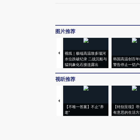
图片推荐
视线｜极端高温致多瑙河
水位跌破纪录 二战沉船与
韩国高温创百年
猛犸象化石接连露出
警告停止一切户
视听推荐
【不唯一答案】不止“养
【特别呈现】寻
老”
有意思的生活方