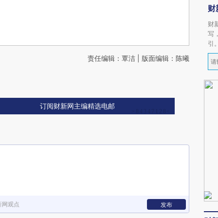
财
财
写
引
责任编辑：覃洁 | 版面编辑：陈曦
订阅财新网主编精选电邮
新网观点
发布