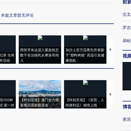
财
伍戈
本篇文章暂无评论
罗志
易峘
西班牙休达进入紧急状态
加沙上百万流离失所者困
视线｜HYR
纪录 当局
数千非法移民从摩洛哥闯
于“塑料烤箱” 高温引发健
术：是什么
视
外活动
入
康危机
心“花钱找虐
【推广】走
找100种
【特别呈现】澳门全力探
【特别呈现】《东莞，人
会，让数智科
式·第一对
索葡语国家新渠道
间便利店》倾情上线
业
博
唐涯