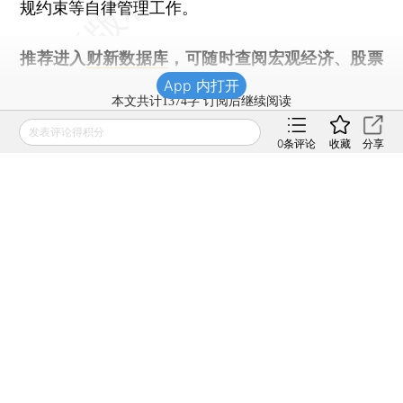
规约束等自律管理工作。
推荐进入
财新数据库
，可随时查阅宏观经济、股票
债券、公司人物，财经信息尽在掌握。
App 内打开
本文共计1374字 订阅后继续阅读
发表评论得积分
登录
后获取已订阅的阅读权限
0
条评论
收藏
分享
财新通会员
订阅/会员升级
可畅读全文
责任编辑：霍侃
版面编辑：邱祺璞