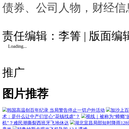
债券、公司人物，财经信
责任编辑：李箐 | 版面
Loading...
推广
图片推荐
韩国高温创百年纪录 当局警告停止一切户外活动
加沙上百
术：是什么让中产们甘心“花钱找虐”？
视线｜被称为“蟑螂”
机”？难民潮撕裂西班牙飞地休达
湖北宜昌局部短时降雨128毫