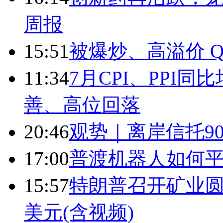
周报
15:51
被爆炒、高溢价 Q
11:34
7月CPI、PPI同
善、高位回落
20:46
观势｜离岸信托9
17:00
普渡机器人如何平
15:57
特朗普召开矿业圆
美元(含视频)