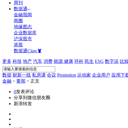
周刊
数据通
金融我闻
商圈
地缘图志
企业数据库
沪深股市
港股
数据通Claw🦞
更多
科技
地产
汽车
消费
能源
健康
环科
民生
ESG
数字说
比
数据
财新一线
私房课
会议
Promotion
运动家
企业用户
应用下
金融
>
要闻
>
正文
0
发表评论
分享到微信朋友圈
新浪转发