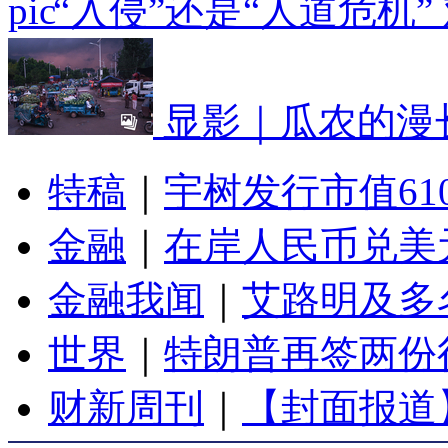
“入侵”还是“人道危机
显影｜瓜农的漫
特稿
｜
宇树发行市值61
金融
｜
在岸人民币兑美元
金融我闻
｜
艾路明及多
世界
｜
特朗普再签两份
财新周刊
｜
【封面报道