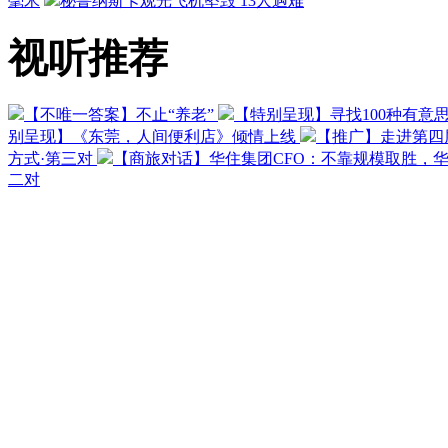
毫米
秘鲁纳斯卡观光飞机坠毁 13人遇难
视听推荐
【不唯一答案】不止“养老”
【特别呈现】寻找100种有意
别呈现】《东莞，人间便利店》倾情上线
【推广】走进第四
方式·第三对
【商旅对话】华住集团CFO：不靠规模取胜，
二对