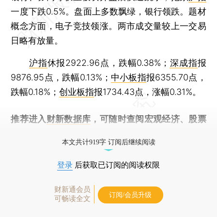
一度下跌0.5%。盘面上多数飘绿，银行领跌。题材
概念方面，电子竞技领涨。两市成交量较上一交易
日略有放量。
沪指
休报2922.96点，跌幅0.38%；
深成指
报
9876.95点，跌幅0.13%；
中小板指
报6355.70点，
跌幅0.18%；
创业板指
报1734.43点，涨幅0.31%。
推荐进入
财新数据库
，可随时查阅宏观经济、股票
债券、公司人物，财经数据尽在掌握。
本文共计919字 订阅后继续阅读
登录
后获取已订阅的阅读权限
财新通会员
订阅/会员升级
可畅读全文