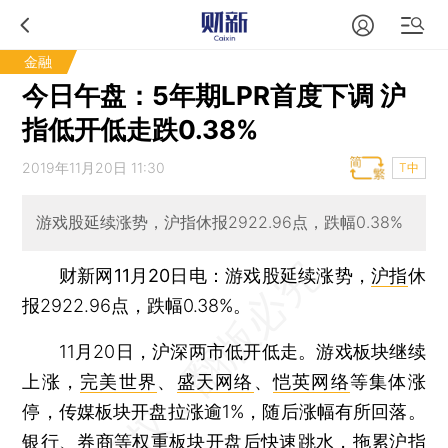
金融
今日午盘：5年期LPR首度下调 沪
指低开低走跌0.38%
2019年11月20日 11:30
T中
游戏股延续涨势，沪指休报2922.96点，跌幅0.38%
财新网11月20日电
：游戏股延续涨势，
沪指
休
报2922.96点，跌幅0.38%。
11月20日，沪深两市低开低走。游戏板块继续
上涨，
完美世界
、
盛天网络
、
恺英网络
等集体涨
停，传媒板块开盘拉涨逾1%，随后涨幅有所回落。
银行、券商等权重板块开盘后快速跳水，拖累
沪指