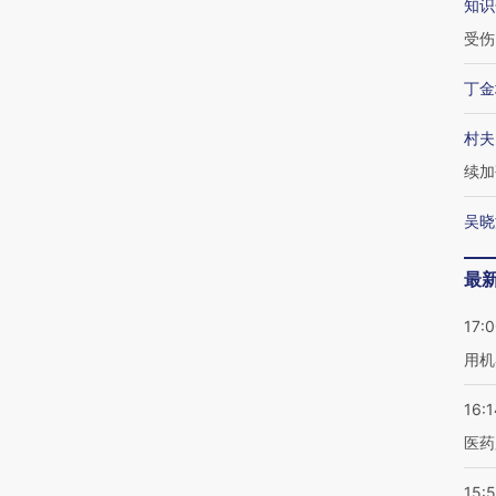
知识
受伤
丁金
村夫
续加
吴晓
最
17:
用机
16:1
医药
15:5