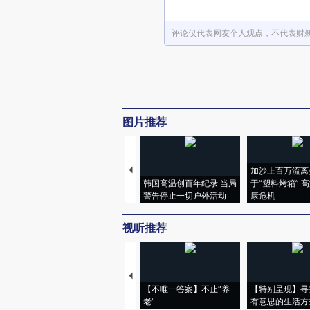
评论仅代表网友个人观点，不代表财
图片推荐
加沙上百万流离
韩国高温创百年纪录 当局
于“塑料烤箱” 
警告停止一切户外活动
康危机
视听推荐
【不唯一答案】不止“养
【特别呈现】寻
老”
有意思的生活方