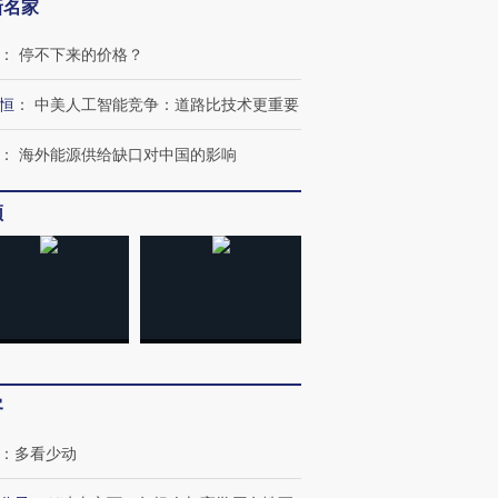
新名家
：
停不下来的价格？
恒
：
中美人工智能竞争：道路比技术更重要
：
海外能源供给缺口对中国的影响
频
”还是“人道危
湖北宜昌局部短时降雨
哈尔滨遭遇短时极端强降
撕裂西班牙
128毫米 紧急转移近
雨 3小时累计雨量超80毫
秘鲁纳斯
4000人
米
13人遇难
客
进第四届链博
【商旅对话】华住集团
：
多看少动
技“链”接产
【特别呈现】寻找100种
CFO：不靠规模取胜，华
【特别呈
有意思的生活方式·第三对
住三大增长引擎是什么？
有意思的