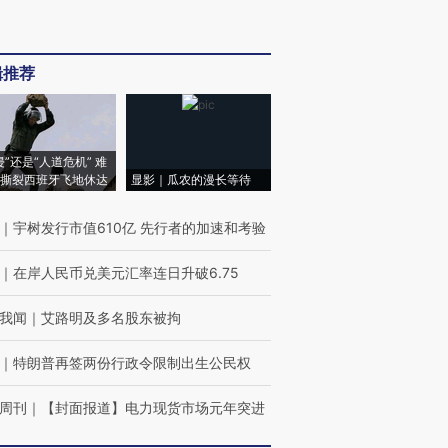
辑推荐
侵”还是“人道危机” 难
撕裂西班牙飞地休达
显影｜瓜农的漫长等待
｜
宇树发行市值610亿 先行者的加速和考验
｜
在岸人民币兑美元汇率连日升破6.75
我闻
｜
艾路明及多名股东被拘
｜
特朗普再签两份行政令限制出生公民权
周刊
｜
【封面报道】电力现货市场元年突进