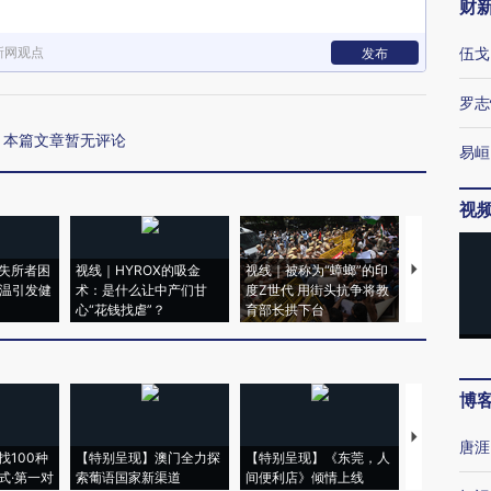
财
新网观点
伍戈
发布
罗志
本篇文章暂无评论
易峘
视
失所者困
视线｜HYROX的吸金
视线｜被称为“蟑螂”的印
视线｜“入侵
高温引发健
术：是什么让中产们甘
度Z世代 用街头抗争将教
机”？难民潮
心“花钱找虐”？
育部长拱下台
飞地休达
博
【推广】走
唐涯
找100种
【特别呈现】澳门全力探
【特别呈现】《东莞，人
会，让数智科
式·第一对
索葡语国家新渠道
间便利店》倾情上线
业