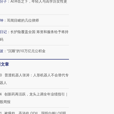
分子
：
AI冲击之下，年轻人与高学历女性更
坤
：
耳闻目睹的几位律师
日记
：
长护险覆盖全国 筹资和服务给予将持
码
波
：
“沉睡”的10万亿元公积金
新文章
00
普渡机器人张涛：人形机器人不会替代专
器人
4
创新药再活跃，龙头上调全年业绩指引｜
股周报
1
被爆炒、高溢价 QDII、国投白银LOF明