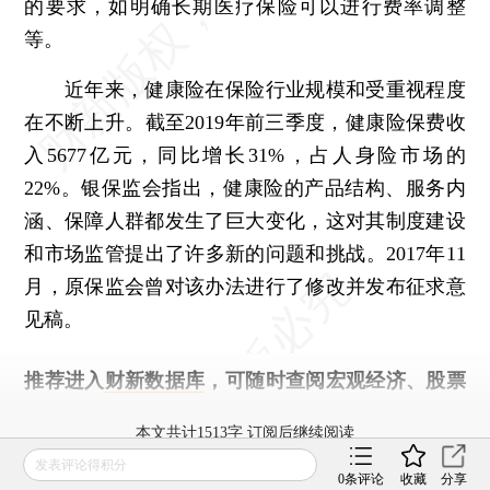
的要求，如明确长期医疗保险可以进行费率调整
等。
近年来，健康险在保险行业规模和受重视程度
在不断上升。截至2019年前三季度，健康险保费收
入5677亿元，同比增长31%，占人身险市场的
22%。银保监会指出，健康险的产品结构、服务内
涵、保障人群都发生了巨大变化，这对其制度建设
和市场监管提出了许多新的问题和挑战。2017年11
月，原保监会曾对该办法进行了修改并发布征求意
见稿。
推荐进入
财新数据库
，可随时查阅宏观经济、股票
债券、公司人物，财经信息尽在掌握。
本文共计1513字 订阅后继续阅读
发表评论得积分
0
条评论
收藏
分享
登录
后获取已订阅的阅读权限