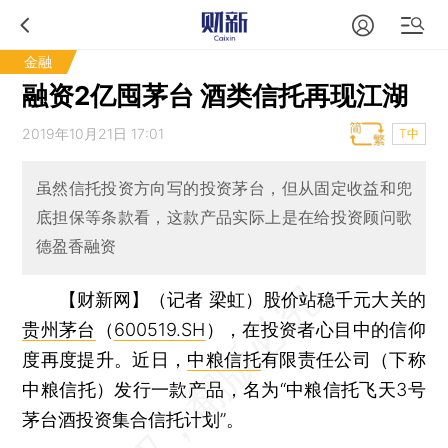
金融
融资2亿囤茅台 酒类信托再现江湖
2019年10月21日 17:01
T中
虽然信托投资方向写的投资茅台，但从固定收益和兜
底担保等条款看，这款产品实际上是在给投资顾问歌
德盈香融资
【财新网】（记者 梁虹）
股价站稳千元大关的
贵州茅台
（
600519.SH
），在投资者心目中的信仰
度再度提升。近日，
中粮信托
有限责任公司（下称
中粮信托）发行一款产品，名为“中粮信托飞天3号
茅台酒投资集合信托计划”。