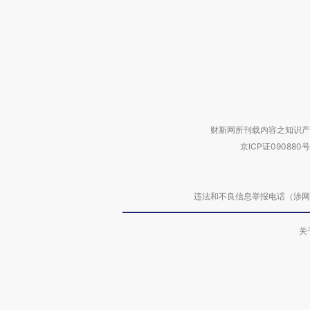
财新网所刊载内容之知识产
京ICP证090880号
违法和不良信息举报电话（涉网络暴力有
关