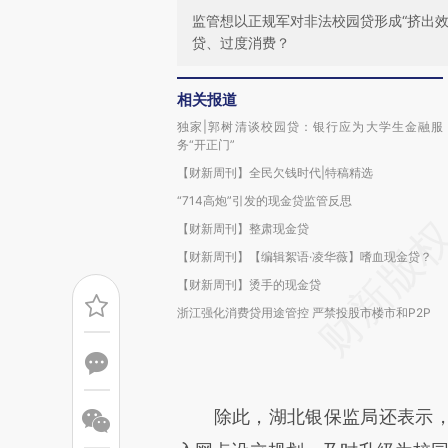
监管想以正规军对非法校园贷形成“挤出
贷、过度消费？
相关报道
独家|郭树清谈校园贷：银行应为大学生金融服
务“开正门”
【财新周刊】全民欠钱时代|特稿精选
“714高炮”引发的现金贷监管反思
【财新周刊】整肃现金贷
【财新周刊】【编辑絮语·凌华薇】嗜血现金贷？
【财新周刊】烫手的现金贷
浙江强化消费贷用途管控 严禁投股市楼市和P2P
除此，湖北银保监局还表示，