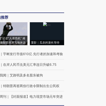
辑推荐
侵”还是“人道危机” 难
撕裂西班牙飞地休达
显影｜瓜农的漫长等待
｜
宇树发行市值610亿 先行者的加速和考验
｜
在岸人民币兑美元汇率连日升破6.75
我闻
｜
艾路明及多名股东被拘
｜
特朗普再签两份行政令限制出生公民权
周刊
｜
【封面报道】电力现货市场元年突进