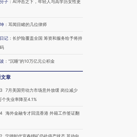
分子
：
AI冲击之下，年轻人与高学历女性更
坤
：
耳闻目睹的几位律师
日记
：
长护险覆盖全国 筹资和服务给予将持
码
波
：
“沉睡”的10万亿元公积金
新文章
43
7月美国劳动力市场意外放缓 岗位减少
3万个失业率降至4.1%
14
海外金融专才回流香港 外籍工作签证翻
2
宁德时代宜春锂矿仍处停产状态 其动向