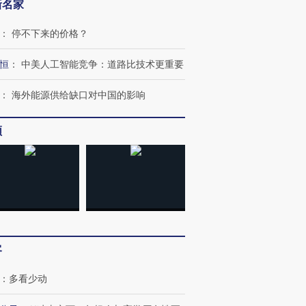
新名家
：
停不下来的价格？
恒
：
中美人工智能竞争：道路比技术更重要
：
海外能源供给缺口对中国的影响
频
跨国走私7万
视线｜被称为“蟑螂”的印
视线｜“入侵”还是“人道危
检体内含3种
度Z世代 用街头抗争将教
机”？难民潮撕裂西班牙
秘鲁纳斯
育部长拱下台
飞地休达
13人遇难
客
进第四届链博
【商旅对话】华住集团
：
多看少动
技“链”接产
【特别呈现】寻找100种
CFO：不靠规模取胜，华
【特别呈
有意思的生活方式·第三对
住三大增长引擎是什么？
有意思的