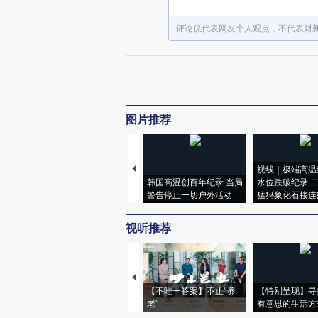
评论仅代表网友个人观点，不代表财
图片推荐
视线｜极端高温
韩国高温创百年纪录 当局
水位跌破纪录 
警告停止一切户外活动
猛犸象化石接连
视听推荐
【不唯一答案】不止“养
【特别呈现】寻
老”
有意思的生活方