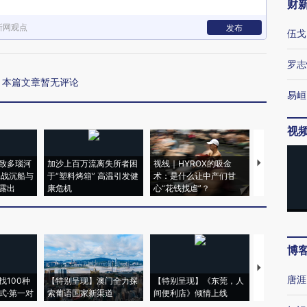
财
新网观点
发布
伍戈
罗志
本篇文章暂无评论
易峘
视
致多瑙河
加沙上百万流离失所者困
视线｜HYROX的吸金
马航飞行员
二战沉船与
于“塑料烤箱” 高温引发健
术：是什么让中产们甘
粒摇头丸 尿
露出
康危机
心“花钱找虐”？
毒品
博
【推广】走
唐涯
找100种
【特别呈现】澳门全力探
【特别呈现】《东莞，人
会，让数智科
式·第一对
索葡语国家新渠道
间便利店》倾情上线
业