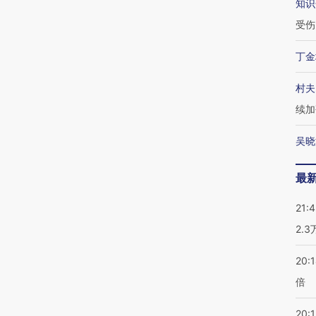
知识
受伤
丁金
村夫
续加
吴晓
最
21:
2.
20:
倍
20:1