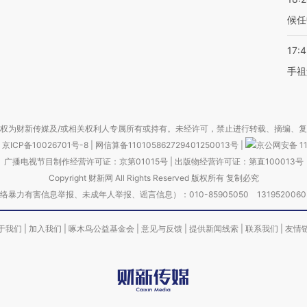
候任
17:
手祖
权为财新传媒及/或相关权利人专属所有或持有。未经许可，禁止进行转载、摘编、
京ICP备10026701号-8
|
网信算备110105862729401250013号
|
京公网安备 11
广播电视节目制作经营许可证：京第01015号
|
出版物经营许可证：第直100013号
Copyright 财新网 All Rights Reserved 版权所有 复制必究
害信息举报、未成年人举报、谣言信息）：010-85905050 13195200605 举报邮
于我们
|
加入我们
|
啄木鸟公益基金会
|
意见与反馈
|
提供新闻线索
|
联系我们
|
友情