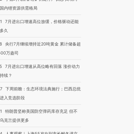
国内锂资源供需格局
1
7月进出口增速高位放缓，价格驱动还能
多久
8
央行7月继续增持近20吨黄金 累计储备超
600万盎司
5
7月进出口增速从高位略有回落 涨价动力
持续？
07
下周前瞻：生态环境法典施行；巴西总统
进入竞选阶段
1
特朗普坚称美国防空弹药库存充足 但不
乌克兰提供更多
24
人事观察｜上海55岁女副市长解冬进京