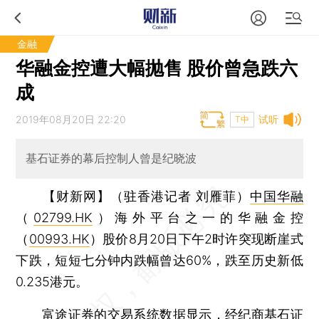
金融
华融金控遭大幅抛售 股价曾急跌六
成
2019年08月20日 22:20
试听
T中
基石证券的幕后控制人曾是纪晓波
【财新网】（驻香港记者 刘雁菲）
中国华融
（
02799.HK
）海外平台之一的华融金控
（
00993.HK
）股价8月20日下午2时许突现断崖式
下跌，短短七分钟内跌幅曾达60%，跌至历史新低
0.235港元。
富途证券的交易系统数据显示，经纪商基石证