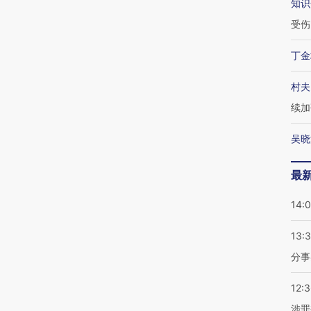
知识
受伤
丁金
村夫
续加
吴晓
最
14:
13:
分事
12:
涉罪