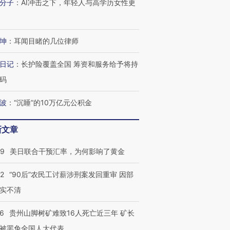
分子
：
AI冲击之下，年轻人与高学历女性更
坤
：
耳闻目睹的几位律师
日记
：
长护险覆盖全国 筹资和服务给予将持
码
波
：
“沉睡”的10万亿元公积金
新文章
09
美日联合干预汇率，为何影响了黄金
32
“90后”农民工讨薪涉刑案发回重审 因部
实不清
36
贵州山脚树矿难致16人死亡近三年 矿长
被罢免全国人大代表