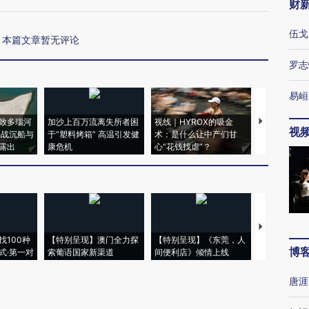
财
伍戈
本篇文章暂无评论
罗志
易峘
致多瑙河
加沙上百万流离失所者困
视线｜HYROX的吸金
马航飞行员
视
二战沉船与
于“塑料烤箱” 高温引发健
术：是什么让中产们甘
粒摇头丸 尿
露出
康危机
心“花钱找虐”？
毒品
【推广】走
找100种
【特别呈现】澳门全力探
【特别呈现】《东莞，人
会，让数智科
博
式·第一对
索葡语国家新渠道
间便利店》倾情上线
业
唐涯