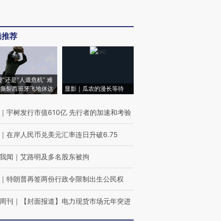
辑推荐
侵”还是“人道危机” 难
撕裂西班牙飞地休达
显影｜瓜农的漫长等待
｜
宇树发行市值610亿 先行者的加速和考验
｜
在岸人民币兑美元汇率连日升破6.75
我闻
｜
艾路明及多名股东被拘
｜
特朗普再签两份行政令限制出生公民权
周刊
｜
【封面报道】电力现货市场元年突进