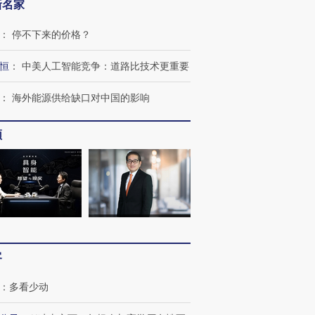
新名家
：
停不下来的价格？
恒
：
中美人工智能竞争：道路比技术更重要
：
海外能源供给缺口对中国的影响
跨国走私7万
视线｜被称为“蟑螂”的印
视线｜“入侵”还是“人道危
频
检体内含3种
度Z世代 用街头抗争将教
机”？难民潮撕裂西班牙
秘鲁纳斯
育部长拱下台
飞地休达
13人遇难
进第四届链博
【商旅对话】华住集团
技“链”接产
【特别呈现】寻找100种
CFO：不靠规模取胜，华
【特别呈
客
有意思的生活方式·第三对
住三大增长引擎是什么？
有意思的
：
多看少动