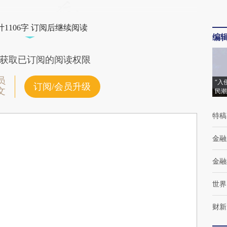
1106字 订阅后继续阅读
编
获取已订阅的阅读权限
员
“入
订阅/会员升级
文
民潮
特稿
金融
金融
世界
财新