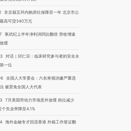
2
非京籍五环内购房社保降至一年 北京市公
最高可贷340万元
7
寒武纪上半年净利润同比翻倍 营收增速
放缓
53
对话｜邱仁宗：临床研究参与者的安全永
第一位
06
全国人大常委会：六名将领涉嫌严重违
法 被罢免全国人大代表
43
7月美国劳动力市场意外放缓 岗位减少
3万个失业率降至4.1%
14
海外金融专才回流香港 外籍工作签证翻