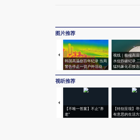
图片推荐
视线｜极端高温
韩国高温创百年纪录 当局
水位跌破纪录 
警告停止一切户外活动
猛犸象化石接连
视听推荐
【不唯一答案】不止“养
【特别呈现】寻
老”
有意思的生活方