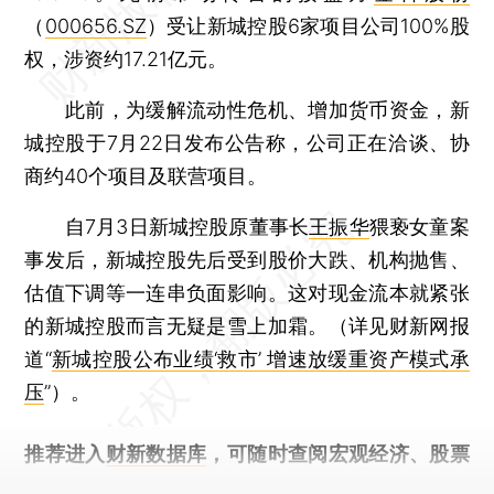
（
000656.SZ
）受让新城控股6家项目公司100%股
权，涉资约17.21亿元。
此前，为缓解流动性危机、增加货币资金，新
城控股于7月22日发布公告称，公司正在洽谈、协
商约40个项目及联营项目。
自7月3日新城控股原董事长
王振华
猥亵女童案
事发后，新城控股先后受到股价大跌、机构抛售、
估值下调等一连串负面影响。这对现金流本就紧张
的新城控股而言无疑是雪上加霜。（详见财新网报
道“
新城控股公布业绩‘救市’ 增速放缓重资产模式承
压
”）。
推荐进入
财新数据库
，可随时查阅宏观经济、股票
债券、公司人物，财经信息尽在掌握。