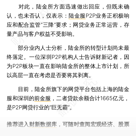
对此，陆金所方面迅速做出回应，但既未确
认，也未否认，仅表示：
陆金服
P2P业务正积极响
应和配合监管“三降”要求；网贷业务正常运营，存
量产品与客户权益不受影响。
部分业内人士分析，陆金所的转型计划尚未最
终落定。一位深圳P2P机构人士告诉财新记者，因
为P2P板块一直在影响陆金所的整体上市计划，所
以高层一直在考虑是否要将其剥离。
目前，陆金所旗下的网贷平台包括上海的陆金
服和深圳的
前金服
，二者贷款余额合计1665亿元，
是P2P网贷行业的“巨无霸”。
推荐进入
财新数据库
，可随时查阅宏观经济、股票
债券、公司人物，财经信息尽在掌握。