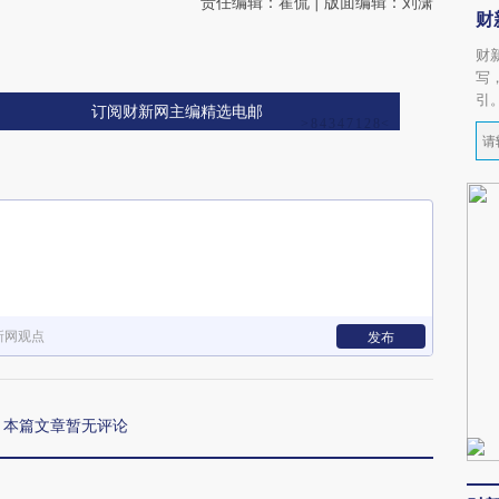
责任编辑：霍侃 | 版面编辑：刘潇
财
财
写
引
订阅财新网主编精选电邮
新网观点
发布
本篇文章暂无评论