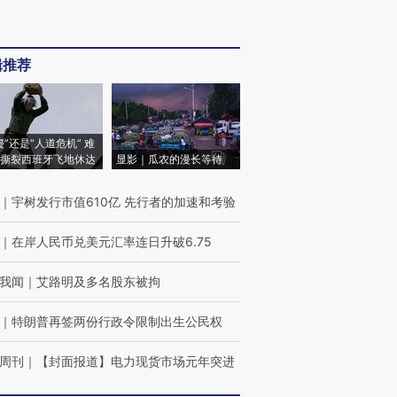
辑推荐
侵”还是“人道危机” 难
撕裂西班牙飞地休达
显影｜瓜农的漫长等待
｜
宇树发行市值610亿 先行者的加速和考验
｜
在岸人民币兑美元汇率连日升破6.75
我闻
｜
艾路明及多名股东被拘
｜
特朗普再签两份行政令限制出生公民权
周刊
｜
【封面报道】电力现货市场元年突进