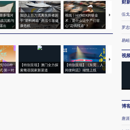
财
伍戈
致多瑙河
加沙上百万流离失所者困
视线｜HYROX的吸金
马航飞行员
二战沉船与
于“塑料烤箱” 高温引发健
术：是什么让中产们甘
粒摇头丸 尿
露出
康危机
心“花钱找虐”？
毒品
罗志
易峘
视
【推广】走
找100种
【特别呈现】澳门全力探
【特别呈现】《东莞，人
会，让数智科
式·第一对
索葡语国家新渠道
间便利店》倾情上线
业
博
唐涯