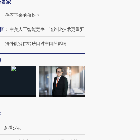
新名家
：
停不下来的价格？
跨国走私7万
视线｜被称为“蟑螂”的印
视线｜“入侵”还是“人道危
检体内含3种
度Z世代 用街头抗争将教
机”？难民潮撕裂西班牙
秘鲁纳斯
育部长拱下台
飞地休达
13人遇难
恒
：
中美人工智能竞争：道路比技术更重要
：
海外能源供给缺口对中国的影响
频
进第四届链博
【商旅对话】华住集团
技“链”接产
【特别呈现】寻找100种
CFO：不靠规模取胜，华
【特别呈
有意思的生活方式·第三对
住三大增长引擎是什么？
有意思的
客
：
多看少动