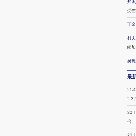
知识
受伤
丁金
村夫
续加
吴晓
最
21:
2.
20:
倍
20:1