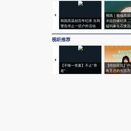
视线｜极端高温
韩国高温创百年纪录 当局
水位跌破纪录 
警告停止一切户外活动
猛犸象化石接连
视听推荐
【不唯一答案】不止“养
【特别呈现】寻
老”
有意思的生活方