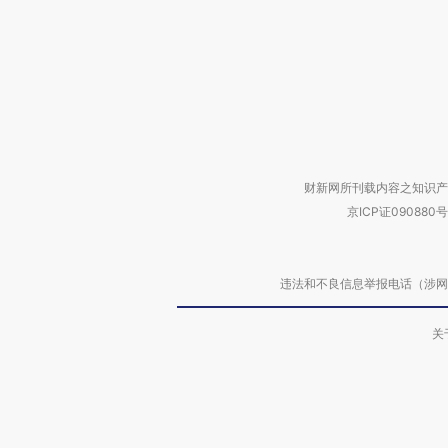
财新网所刊载内容之知识产
京ICP证090880号
违法和不良信息举报电话（涉网络暴力有
关