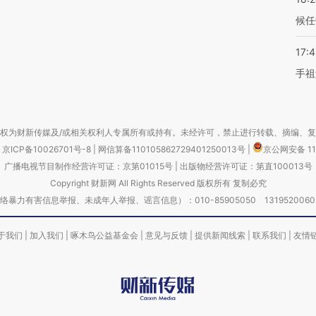
候任
17:
手祖
权为财新传媒及/或相关权利人专属所有或持有。未经许可，禁止进行转载、摘编、
京ICP备10026701号-8
|
网信算备110105862729401250013号
|
京公网安备 11
广播电视节目制作经营许可证：京第01015号
|
出版物经营许可证：第直100013号
Copyright 财新网 All Rights Reserved 版权所有 复制必究
害信息举报、未成年人举报、谣言信息）：010-85905050 13195200605 举报邮
于我们
|
加入我们
|
啄木鸟公益基金会
|
意见与反馈
|
提供新闻线索
|
联系我们
|
友情