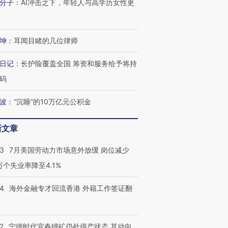
分子
：
AI冲击之下，年轻人与高学历女性更
坤
：
耳闻目睹的几位律师
日记
：
长护险覆盖全国 筹资和服务给予将持
码
波
：
“沉睡”的10万亿元公积金
新文章
43
7月美国劳动力市场意外放缓 岗位减少
3万个失业率降至4.1%
14
海外金融专才回流香港 外籍工作签证翻
2
宁德时代宜春锂矿仍处停产状态 其动向