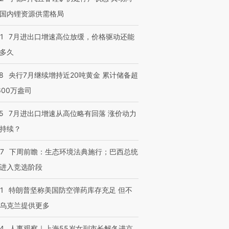
国内锂资源供需格局
1
7月进出口增速高位放缓，价格驱动还能
多久
8
央行7月继续增持近20吨黄金 累计储备超
600万盎司
5
7月进出口增速从高位略有回落 涨价动力
持续？
07
下周前瞻：生态环境法典施行；巴西总统
进入竞选阶段
1
特朗普坚称美国防空弹药库存充足 但不
乌克兰提供更多
24
人事观察｜上海55岁女副市长解冬进京