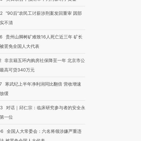
32
“90后”农民工讨薪涉刑案发回重审 因部
实不清
36
贵州山脚树矿难致16人死亡近三年 矿长
被罢免全国人大代表
2
非京籍五环内购房社保降至一年 北京市公
最高可贷340万元
7
寒武纪上半年净利润同比翻倍 营收增速
放缓
53
对话｜邱仁宗：临床研究参与者的安全永
第一位
06
全国人大常委会：六名将领涉嫌严重违
法 被罢免全国人大代表