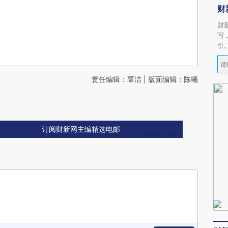
财
财
写
引
责任编辑：覃洁 | 版面编辑：陈曦
订阅财新网主编精选电邮