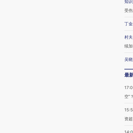
知识
受伤
丁金
村夫
续加
吴晓
最
17:
空”
15:
资超
14: