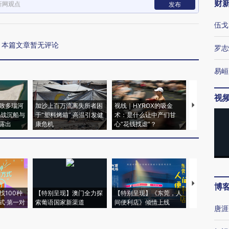
财
新网观点
发布
伍戈
本篇文章暂无评论
罗志
易峘
视
致多瑙河
加沙上百万流离失所者困
视线｜HYROX的吸金
马航飞行员
二战沉船与
于“塑料烤箱” 高温引发健
术：是什么让中产们甘
粒摇头丸 尿
露出
康危机
心“花钱找虐”？
毒品
【推广】走
博
找100种
【特别呈现】澳门全力探
【特别呈现】《东莞，人
会，让数智科
式·第一对
索葡语国家新渠道
间便利店》倾情上线
业
唐涯