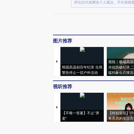
评论仅代表网友个人观点，不代表财
图片推荐
视线｜极端高温
韩国高温创百年纪录 当局
水位跌破纪录 
警告停止一切户外活动
猛犸象化石接连
视听推荐
【不唯一答案】不止“养
【特别呈现】寻
老”
有意思的生活方