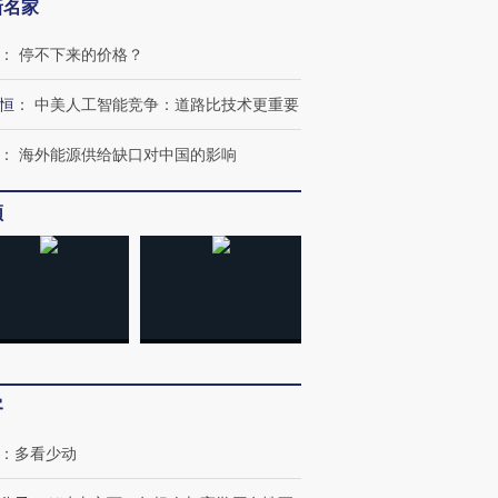
新名家
：
停不下来的价格？
恒
：
中美人工智能竞争：道路比技术更重要
：
海外能源供给缺口对中国的影响
频
跨国走私7万
视线｜被称为“蟑螂”的印
视线｜“入侵”还是“人道危
检体内含3种
度Z世代 用街头抗争将教
机”？难民潮撕裂西班牙
秘鲁纳斯
育部长拱下台
飞地休达
13人遇难
进第四届链博
【商旅对话】华住集团
客
技“链”接产
【特别呈现】寻找100种
CFO：不靠规模取胜，华
【特别呈
有意思的生活方式·第三对
住三大增长引擎是什么？
有意思的
：
多看少动