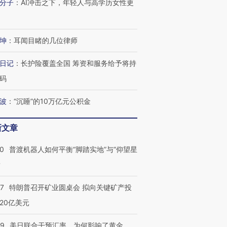
分子
：
AI冲击之下，年轻人与高学历女性更
坤
：
耳闻目睹的几位律师
日记
：
长护险覆盖全国 筹资和服务给予将持
码
波
：
“沉睡”的10万亿元公积金
新文章
00
普渡机器人如何平衡“脚踏实地”与“仰望星
？
57
特朗普召开矿业圆桌会 拟向关键矿产投
20亿美元
09
美日联合干预汇率，为何影响了黄金