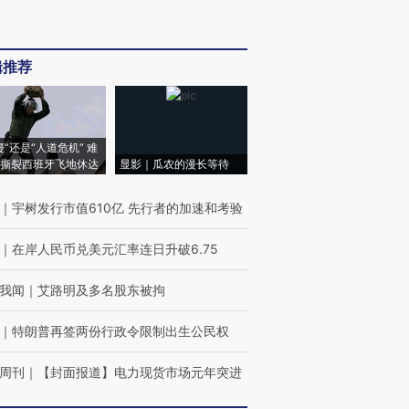
辑推荐
侵”还是“人道危机” 难
撕裂西班牙飞地休达
显影｜瓜农的漫长等待
｜
宇树发行市值610亿 先行者的加速和考验
｜
在岸人民币兑美元汇率连日升破6.75
我闻
｜
艾路明及多名股东被拘
｜
特朗普再签两份行政令限制出生公民权
周刊
｜
【封面报道】电力现货市场元年突进