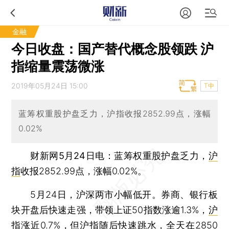
金融
今日收盘：国产替代概念股领跌 沪
指缩量震荡微涨
2019年05月24日 15:00
T中
蓝筹权重股护盘乏力，沪指收报2852.99点，涨幅
0.02%
财新网5月24日电
：蓝筹权重股护盘乏力，
沪
指
收报2852.99点，涨幅0.02%。
5月24日，沪深两市小幅低开。券商、银行板
块开盘后快速走强，带领上证50指数涨逾1.3%，
沪
指
涨近0.7%，但
沪指
随后快速跳水，全天在2850