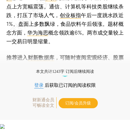
点上方宽幅震荡。通信、计算机等科技类股继续杀
跌，打压了市场人气，
创业板指
午后一度跳水跌近
1%。盘面上多数飘绿，食品饮料午后领涨。题材概
念方面，
华为海思
概念领跌逾6%。两市成交量较上
一交易日明显缩量。
推荐进入
财新数据库
，可随时查阅宏观经济、股票
债券、公司人物，财经数据尽在掌握。
本文共计1243字 订阅后继续阅读
登录
后获取已订阅的阅读权限
财新通会员
订阅/会员升级
可畅读全文