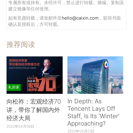
专属所有或持有。未经许可，禁止进行转载、摘编、复制及
建立镜像等任何使用。
如有意愿转载，请发邮件至
hello@caixin.com
，获得书面
确认及授权后，方可转载。
推荐阅读
私房课
In Depth: As
向松祚：宏观经济70
Tencent Lays Off
讲，带你了解国内外
Staff, Is Its ‘Winter’
经济大局
Approaching?
2022年04月06日
2022年04月01日