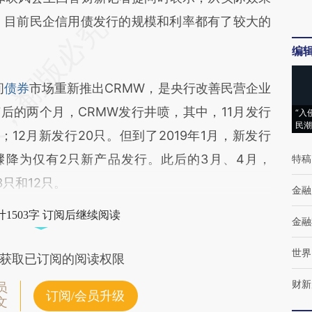
，目前民企信用债发行的规模和利率都有了较大的
编
间
债券
市场重新推出CRMW，是央行改善民营企业
后的两个月，CRMW发行井喷，其中，11月发行
“入
民潮
；12月新发行20只。但到了2019年1月，新发行
是骤降为仅有2只新产品发行。此后的3月、4月，
特稿
只和12只。
金融
1503字 订阅后继续阅读
金融
世界
获取已订阅的阅读权限
财新
员
订阅/会员升级
文