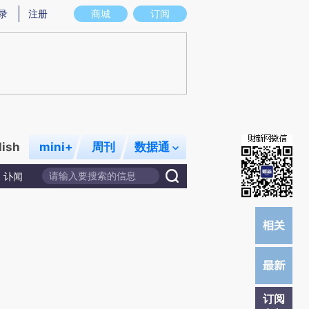
录
注册
商城
订阅
lish
mini+
周刊
数据通
讣闻
订阅