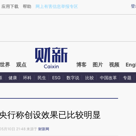
登
应用下载
帮助
网上有害信息举报专区
世界
观点
博客
图片
视频
Eng
源
健康
环科
民生
ESG
数字说
比较
中国改革
专题
 央行称创设效果已比较明显
05月10日 21:48 来源于
财新网