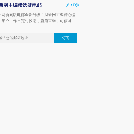
新网主编精选版电邮
样例
新网新闻版电邮全新升级！财新网主编精心编
，每个工作日定时投递，篇篇重磅，可信可
。
订阅