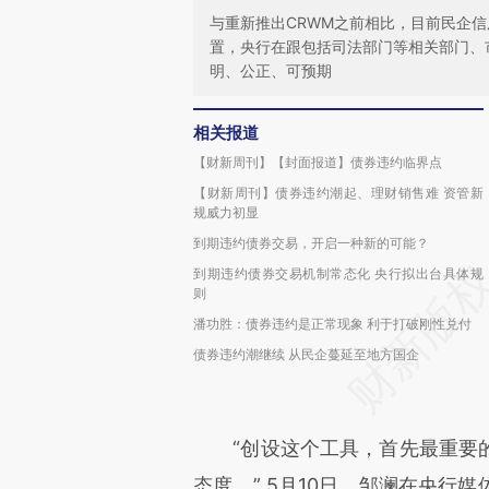
与重新推出CRWM之前相比，目前民企
置，央行在跟包括司法部门等相关部门、
明、公正、可预期
相关报道
【财新周刊】【封面报道】债券违约临界点
【财新周刊】债券违约潮起、理财销售难 资管新
规威力初显
到期违约债券交易，开启一种新的可能？
到期违约债券交易机制常态化 央行拟出台具体规
则
潘功胜：债券违约是正常现象 利于打破刚性兑付
债券违约潮继续 从民企蔓延至地方国企
“创设这个工具，首先最重要的
态度。” 5月10日，邹澜在央行