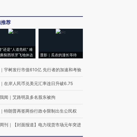
辑推荐
侵”还是“人道危机” 难
撕裂西班牙飞地休达
显影｜瓜农的漫长等待
｜
宇树发行市值610亿 先行者的加速和考验
｜
在岸人民币兑美元汇率连日升破6.75
我闻
｜
艾路明及多名股东被拘
｜
特朗普再签两份行政令限制出生公民权
周刊
｜
【封面报道】电力现货市场元年突进