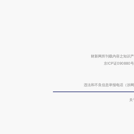
财新网所刊载内容之知识产
京ICP证090880号
违法和不良信息举报电话（涉网络暴力有
关