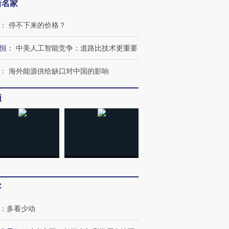
新名家
：
停不下来的价格？
恒
：
中美人工智能竞争：道路比技术更重要
：
海外能源供给缺口对中国的影响
频
OX的吸金
马航飞行员跨国走私7万
视线｜被称为“蟑螂”的印
让中产们甘
粒摇头丸 尿检体内含3种
度Z世代 用街头抗争将教
秘鲁纳斯
”？
毒品
育部长拱下台
13人遇难
客
：
多看少动