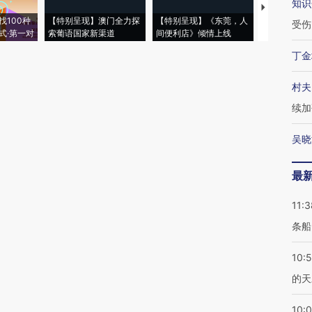
知识
【推广】走
找100种
【特别呈现】澳门全力探
【特别呈现】《东莞，人
会，让数智科
受伤
式·第一对
索葡语国家新渠道
间便利店》倾情上线
业
丁金
村夫
续加
吴晓
最
11:3
条船
10:
的天
10: