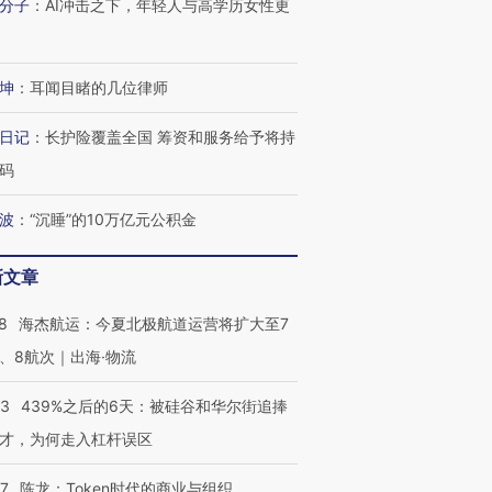
分子
：
AI冲击之下，年轻人与高学历女性更
进第四届链博
【商旅对话】华住集团
技“链”接产
【特别呈现】寻找100种
CFO：不靠规模取胜，华
【特别呈
有意思的生活方式·第三对
住三大增长引擎是什么？
有意思的
坤
：
耳闻目睹的几位律师
日记
：
长护险覆盖全国 筹资和服务给予将持
码
波
：
“沉睡”的10万亿元公积金
新文章
8
海杰航运：今夏北极航道运营将扩大至7
、8航次｜出海·物流
53
439%之后的6天：被硅谷和华尔街追捧
才，为何走入杠杆误区
07
陈龙：Token时代的商业与组织