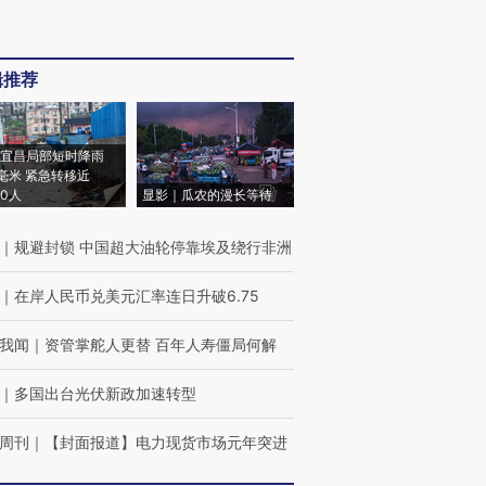
辑推荐
宜昌局部短时降雨
8毫米 紧急转移近
00人
显影｜瓜农的漫长等待
｜
规避封锁 中国超大油轮停靠埃及绕行非洲
｜
在岸人民币兑美元汇率连日升破6.75
我闻
｜
资管掌舵人更替 百年人寿僵局何解
｜
多国出台光伏新政加速转型
周刊
｜
【封面报道】电力现货市场元年突进