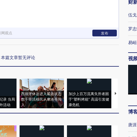
财
伍戈
罗志
新网观点
发布
易峘
本篇文章暂无评论
视
西班牙休达进入紧急状态
加沙上百万流离失所者困
视线｜HYR
纪录 当局
数千非法移民从摩洛哥闯
于“塑料烤箱” 高温引发健
术：是什么
外活动
入
康危机
心“花钱找虐
博
唐涯