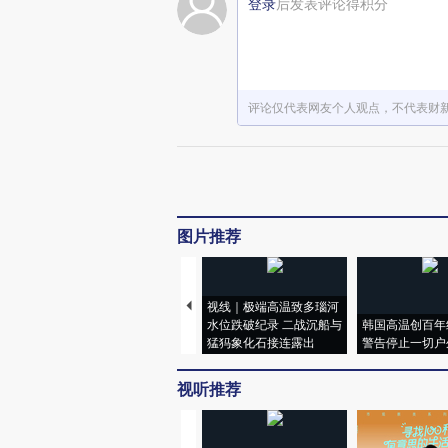
登录
后发表评论得积分
评论仅代表网友个人观点，不代表财
图片推荐
视线｜极端高温致多瑙河
水位跌破纪录 二战沉船与
韩国高温创百年
猛犸象化石接连露出
警告停止一切户
视听推荐