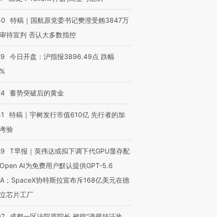
50
特稿｜国航原党委书记樊澄受贿3847万
审待宣判 否认大多数指控
29
今日开盘：沪指报3896.49点 跌幅
0%
24
蓄势突破后的黄金
51
特稿｜宇树发行市值610亿 先行者的加
考验
29
T早报｜英伟达或拟下调下代GPU显存配
Open AI为免费用户默认提供GPT-5.6
NA；SpaceX协特斯拉宣布斥168亿美元在德
立芯片工厂
07
成都一区法院原院长 被指“违规挂证执