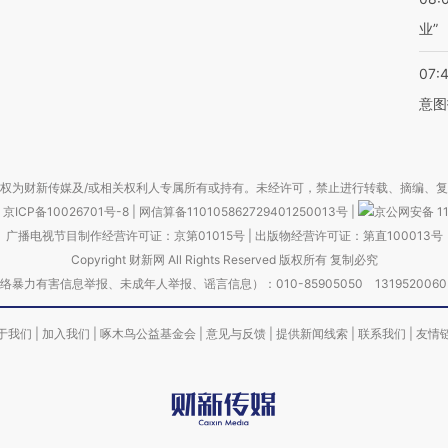
业”
07:
意图
权为财新传媒及/或相关权利人专属所有或持有。未经许可，禁止进行转载、摘编、
京ICP备10026701号-8
|
网信算备110105862729401250013号
|
京公网安备 11
广播电视节目制作经营许可证：京第01015号
|
出版物经营许可证：第直100013号
Copyright 财新网 All Rights Reserved 版权所有 复制必究
害信息举报、未成年人举报、谣言信息）：010-85905050 13195200605 举报邮
于我们
|
加入我们
|
啄木鸟公益基金会
|
意见与反馈
|
提供新闻线索
|
联系我们
|
友情