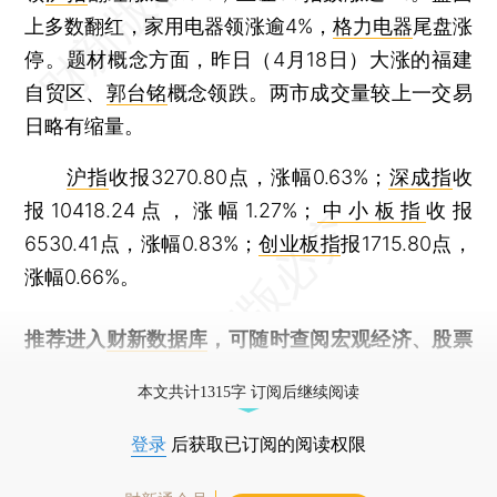
上多数翻红，家用电器领涨逾4%，
格力电器
尾盘涨
停。题材概念方面，昨日（4月18日）大涨的福建
自贸区、
郭台铭
概念领跌。两市成交量较上一交易
日略有缩量。
沪指
收报3270.80点，涨幅0.63%；
深成指
收
报10418.24点，涨幅1.27%；
中小板指
收报
6530.41点，涨幅0.83%；
创业板指
报1715.80点，
涨幅0.66%。
推荐进入
财新数据库
，可随时查阅宏观经济、股票
债券、公司人物，财经数据尽在掌握。
本文共计1315字 订阅后继续阅读
登录
后获取已订阅的阅读权限