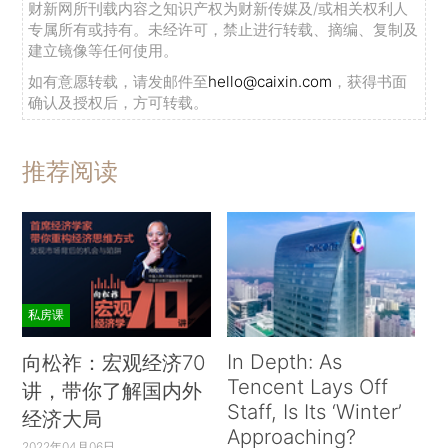
财新网所刊载内容之知识产权为财新传媒及/或相关权利人
专属所有或持有。未经许可，禁止进行转载、摘编、复制及
建立镜像等任何使用。
如有意愿转载，请发邮件至
hello@caixin.com
，获得书面
确认及授权后，方可转载。
推荐阅读
私房课
In Depth: As
向松祚：宏观经济70
Tencent Lays Off
讲，带你了解国内外
Staff, Is Its ‘Winter’
经济大局
Approaching?
2022年04月06日