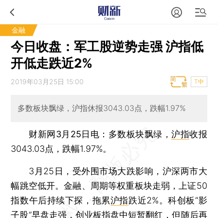
金融
今日收盘：军工股逆势走强 沪指低
开低走跌近2%
2019年03月25日 15:00
T中
多数板块飘绿，沪指休报3043.03点，跌幅1.97%
财新网3月25日电
：多数板块飘绿，
沪指
收报
3043.03点，跌幅1.97%。
3月25日，受外围市场大跌影响，沪深两市大
幅跳空低开。金融、周期等权重板块走弱，上证50
指数午后持续下探，拖累
沪指
跌近2%。科创板“影
子股”早盘走强，
创业板指
盘中短暂翻红，但随后再