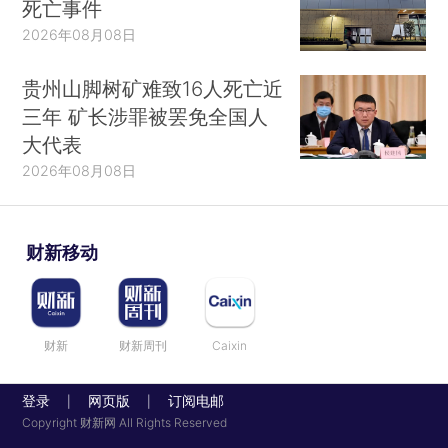
死亡事件
2026年08月08日
贵州山脚树矿难致16人死亡近
三年 矿长涉罪被罢免全国人
大代表
2026年08月08日
财新移动
财新
财新周刊
Caixin
登录
网页版
订阅电邮
|
|
Copyright 财新网 All Rights Reserved