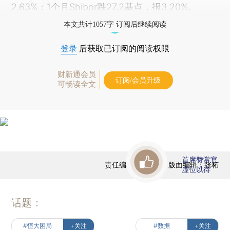
2.63%；1个月Shibor跌27.2基点，报3.20%。
本文共计1057字 订阅后继续阅读
登录
后获取已订阅的阅读权限
财新通会员
订阅/会员升级
可畅读全文
首席赞赏官
责任编辑：任蕙兰 | 版面编辑：张柘
虚位以待
话题：
#恒大困局
+关注
#数据
+关注