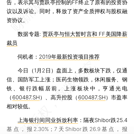
告，表示其与贾跃亭控制的FF终止了原有的投资协
议以及诉讼。同时，释放了资产全质押权与股权融
资协议。
数据专题:
贾跃亭与恒大暂时言和 FF美国降薪
裁员
伺机者：
2019年最新投资项目推荐
今日（1月2日）盘面上，多数板块下跌，仅通
信、国防军工上涨；医药生物领跌，休闲服务、钢
铁、银行跌幅居前。上涨板块中，亨通光电
（
600487.SH
）、高升控股（
600487.SH
）市盈率
相对较低。
上海银行间同业拆放利率
：隔夜Shibor跌25.4
基点，报2.30%；7天Shibor跌26.9基点，报