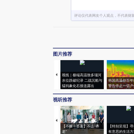
评论仅代表网友个人观点，不代表财
图片推荐
视线｜极端高温致多瑙河
水位跌破纪录 二战沉船与
韩国高温创百年
猛犸象化石接连露出
警告停止一切户
视听推荐
【不唯一答案】不止“养
【特别呈现】寻
老”
有意思的生活方