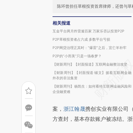
陈环曾担任草根投资首席律师，还曾与草
相关报道
互金平台两月炸雷逾百家 万家乐否认投资P2P
P2P草根投资者占六成 多数平台亏损
P2P网贷治理正其时：“爆雷”之后，宜亡羊补牢
P2P的“小而美”只是一场春梦？
【财新周刊】【封面报道】互联网金融整治攻坚
【财新周刊】【封面报道·辅文】披着互联网金融
外衣的非法集资
【财新周刊】杨凯生：如何看待互联网金融风险和
企业融资难
案，
浙江翰晟
携创实业有限公司
方查封，基本存款账户被冻结。浙