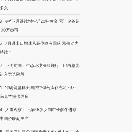
多久
8
央行7月继续增持近20吨黄金 累计储备超
600万盎司
5
7月进出口增速从高位略有回落 涨价动力
持续？
07
下周前瞻：生态环境法典施行；巴西总统
进入竞选阶段
1
特朗普坚称美国防空弹药库存充足 但不
乌克兰提供更多
24
人事观察｜上海55岁女副市长解冬进京
中国侨联副主席
45
泰国发生致命校园枪击案至少6人死亡 枪