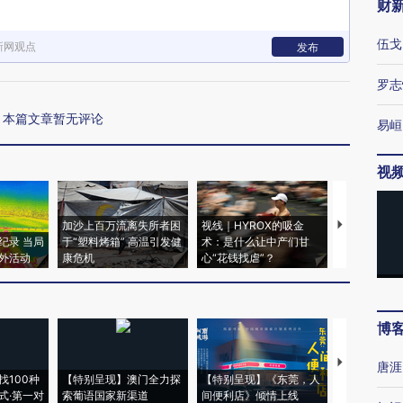
财
伍戈
新网观点
发布
罗志
本篇文章暂无评论
易峘
视
加沙上百万流离失所者困
视线｜HYROX的吸金
马航飞行员
纪录 当局
于“塑料烤箱” 高温引发健
术：是什么让中产们甘
粒摇头丸 尿
外活动
康危机
心“花钱找虐”？
毒品
博
【推广】走
唐涯
找100种
【特别呈现】澳门全力探
【特别呈现】《东莞，人
会，让数智科
式·第一对
索葡语国家新渠道
间便利店》倾情上线
业