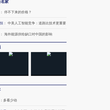
新名家
：
停不下来的价格？
恒
：
中美人工智能竞争：道路比技术更重要
：
海外能源供给缺口对中国的影响
频
跨国走私7万
视线｜被称为“蟑螂”的印
视线｜“入侵”还是“人道危
检体内含3种
度Z世代 用街头抗争将教
机”？难民潮撕裂西班牙
秘鲁纳斯
育部长拱下台
飞地休达
13人遇难
客
进第四届链博
【商旅对话】华住集团
：
多看少动
技“链”接产
【特别呈现】寻找100种
CFO：不靠规模取胜，华
【特别呈
有意思的生活方式·第三对
住三大增长引擎是什么？
有意思的