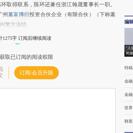
环取得联系，陈环还兼任浙江翰晟董事长一职。
广州
蕙富博衍
投资合伙企业（有限合伙）（下称蕙
编
州警方冻结。
1275字 订阅后继续阅读
“入
民潮
获取已订阅的阅读权限
特稿
员
订阅/会员升级
文
金融
金融
世界
财新