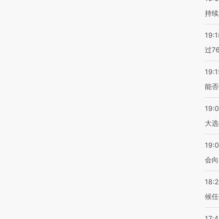
持续
19:1
过7
19:1
能否
19:
大选
19:0
会向
18:
候任
17: