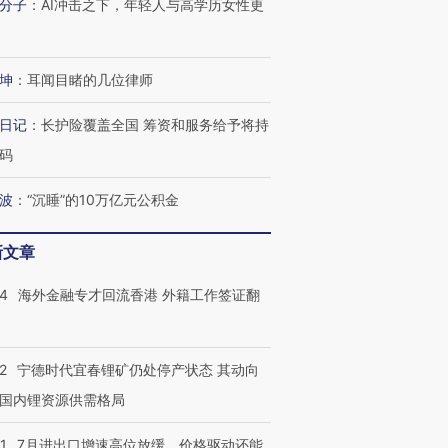
分子
：
AI冲击之下，年轻人与高学历女性更
坤
：
耳闻目睹的几位律师
日记
：
长护险覆盖全国 筹资和服务给予将持
码
波
：
“沉睡”的10万亿元公积金
新文章
14
海外金融专才回流香港 外籍工作签证翻
2
宁德时代宜春锂矿仍处停产状态 其动向
国内锂资源供需格局
1
7月进出口增速高位放缓，价格驱动还能