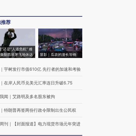
辑推荐
侵”还是“人道危机” 难
撕裂西班牙飞地休达
显影｜瓜农的漫长等待
｜
宇树发行市值610亿 先行者的加速和考验
｜
在岸人民币兑美元汇率连日升破6.75
我闻
｜
艾路明及多名股东被拘
｜
特朗普再签两份行政令限制出生公民权
周刊
｜
【封面报道】电力现货市场元年突进