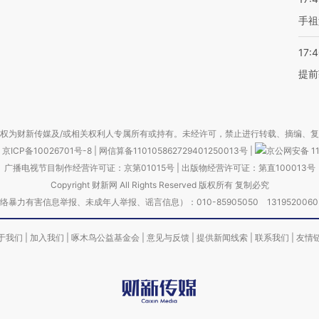
手祖
17:
提前
权为财新传媒及/或相关权利人专属所有或持有。未经许可，禁止进行转载、摘编、
京ICP备10026701号-8
|
网信算备110105862729401250013号
|
京公网安备 11
广播电视节目制作经营许可证：京第01015号
|
出版物经营许可证：第直100013号
Copyright 财新网 All Rights Reserved 版权所有 复制必究
害信息举报、未成年人举报、谣言信息）：010-85905050 13195200605 举报邮
于我们
|
加入我们
|
啄木鸟公益基金会
|
意见与反馈
|
提供新闻线索
|
联系我们
|
友情