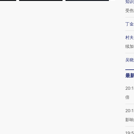
知识
受伤
丁金
村夫
续加
吴晓
最
20:
倍
20:1
影响
19:5