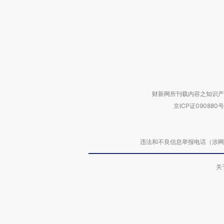
财新网所刊载内容之知识产
京ICP证090880号
违法和不良信息举报电话（涉网络暴力有
关