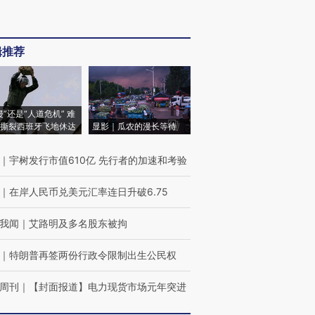
辑推荐
侵”还是“人道危机” 难
撕裂西班牙飞地休达
显影｜瓜农的漫长等待
｜
宇树发行市值610亿 先行者的加速和考验
｜
在岸人民币兑美元汇率连日升破6.75
我闻
｜
艾路明及多名股东被拘
｜
特朗普再签两份行政令限制出生公民权
周刊
｜
【封面报道】电力现货市场元年突进