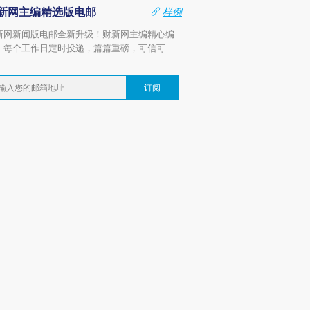
新网主编精选版电邮
样例
新网新闻版电邮全新升级！财新网主编精心编
，每个工作日定时投递，篇篇重磅，可信可
。
订阅