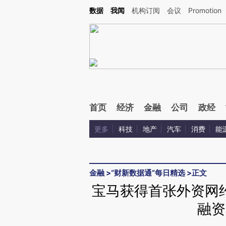
数据
我闻
机构订阅
会议
Promotion
首页
经济
金融
公司
政经
更多
科技
地产
汽车
消费
能
金融
>
“财新数据通”每日精选
>
正文
宝马获得首张外资网约
融资