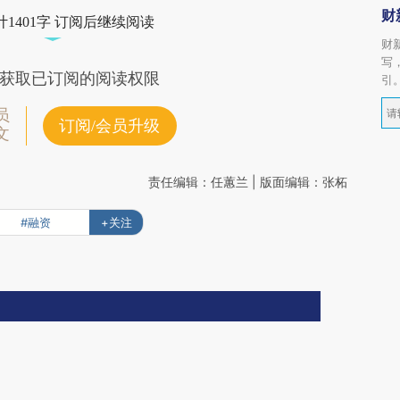
财
1401字 订阅后继续阅读
财
写
获取已订阅的阅读权限
引
员
订阅/会员升级
文
责任编辑：任蕙兰 | 版面编辑：张柘
#融资
+关注