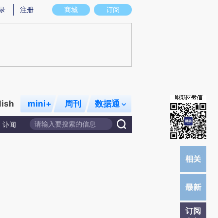
录
注册
商城
订阅
lish
mini+
周刊
数据通
讣闻
订阅