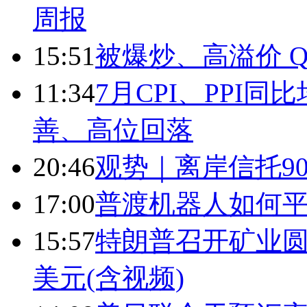
周报
15:51
被爆炒、高溢价 Q
11:34
7月CPI、PPI同
善、高位回落
20:46
观势｜离岸信托9
17:00
普渡机器人如何平
15:57
特朗普召开矿业圆
美元(含视频)