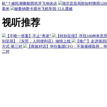
机”？难民潮撕裂西班牙飞地休达
湖北宜昌局部短时降雨128毫
毫米
秘鲁纳斯卡观光飞机坠毁 13人遇难
视听推荐
【不唯一答案】不止“养老”
【特别呈现】寻找100种有意
别呈现】《东莞，人间便利店》倾情上线
【推广】走进第四
方式·第三对
【商旅对话】华住集团CFO：不靠规模取胜，
二对