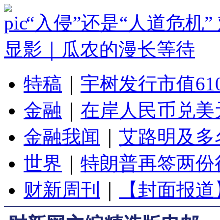
“入侵”还是“人道危机
显影｜瓜农的漫长等待
特稿
｜
宇树发行市值61
金融
｜
在岸人民币兑美元
金融我闻
｜
艾路明及多
世界
｜
特朗普再签两份
财新周刊
｜
【封面报道