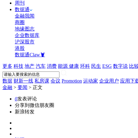
周刊
数据通
金融我闻
商圈
地缘图志
企业数据库
沪深股市
港股
数据通Claw🦞
更多
科技
地产
汽车
消费
能源
健康
环科
民生
ESG
数字说
比
数据
财新一线
私房课
会议
Promotion
运动家
企业用户
应用下
金融
>
要闻
>
正文
0
发表评论
分享到微信朋友圈
新浪转发