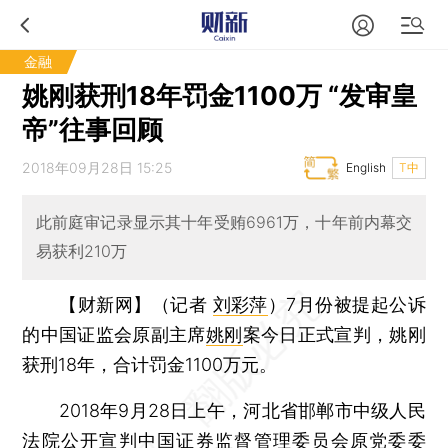
金融
姚刚获刑18年罚金1100万 “发审皇
帝”往事回顾
2018年09月28日 15:25
English
T中
此前庭审记录显示其十年受贿6961万，十年前内幕交
易获利210万
【财新网】（记者
刘彩萍
）
7月份被提起公诉
的中国证监会原副主席
姚刚
案今日正式宣判，姚刚
获刑18年，合计罚金1100万元。
2018年9月28日上午，河北省邯郸市中级人民
法院公开宣判中国证券监督管理委员会原党委委