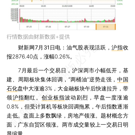
行情数据由财新数据+提供
财新网7月31日电
：油气股表现活跃，
沪指
收
报2876.40点，涨幅0.26%。
7月最后一个交易日，沪深两市小幅低开，基
建、周期板块集体回调，“两桶油”逆势走强，
中国
石化
盘中大涨逾3%，大金融板块午后快速拉升，带
领
沪指
翻红。
创业板指
波动剧烈，早盘一度涨逾
0.8%，但受计算机等板块回调拖累，午后指数逐渐
走低。盘面上多数飘绿，房地产领涨。题材概念方
面，广东自贸区领涨。两市成交量较上一交易日明
显缩量。