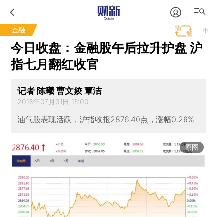
金融
T中
今日收盘：金融股午后拉升护盘 沪
指七月翻红收官
记者 陈曦 曹文姣 覃洁
2018年07月31日 15:00
油气股表现活跃，沪指收报2876.40点，涨幅0.26%
原图