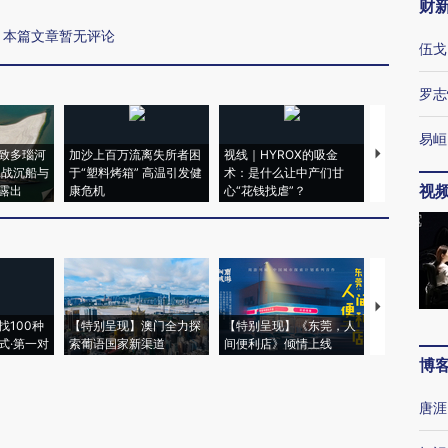
财
本篇文章暂无评论
伍戈
罗志
易峘
致多瑙河
加沙上百万流离失所者困
视线｜HYROX的吸金
马航飞行员
二战沉船与
于“塑料烤箱” 高温引发健
术：是什么让中产们甘
粒摇头丸 尿
视
露出
康危机
心“花钱找虐”？
毒品
【推广】走
找100种
【特别呈现】澳门全力探
【特别呈现】《东莞，人
会，让数智科
式·第一对
索葡语国家新渠道
间便利店》倾情上线
业
博
唐涯