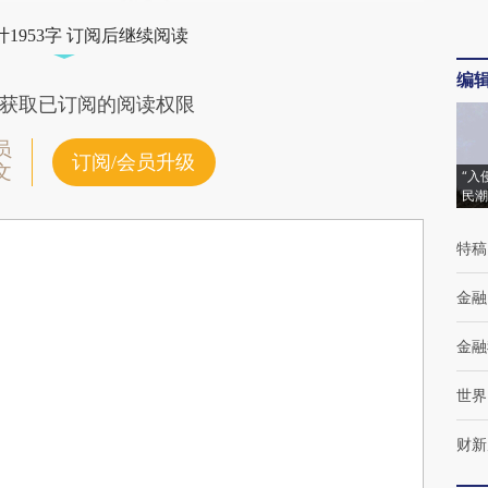
1953字 订阅后继续阅读
编
获取已订阅的阅读权限
员
订阅/会员升级
文
“入
民潮
特稿
金融
金融
世界
财新