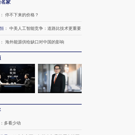
新名家
：
停不下来的价格？
恒
：
中美人工智能竞争：道路比技术更重要
：
海外能源供给缺口对中国的影响
跨国走私7万
视线｜被称为“蟑螂”的印
视线｜“入侵”还是“人道危
检体内含3种
度Z世代 用街头抗争将教
机”？难民潮撕裂西班牙
秘鲁纳斯
频
育部长拱下台
飞地休达
13人遇难
进第四届链博
【商旅对话】华住集团
技“链”接产
【特别呈现】寻找100种
CFO：不靠规模取胜，华
【特别呈
有意思的生活方式·第三对
住三大增长引擎是什么？
有意思的
客
：
多看少动