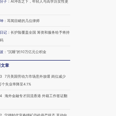
分子
：
AI冲击之下，年轻人与高学历女性更
坤
：
耳闻目睹的几位律师
日记
：
长护险覆盖全国 筹资和服务给予将持
码
波
：
“沉睡”的10万亿元公积金
新文章
43
7月美国劳动力市场意外放缓 岗位减少
3万个失业率降至4.1%
14
海外金融专才回流香港 外籍工作签证翻
2
宁德时代宜春锂矿仍处停产状态 其动向