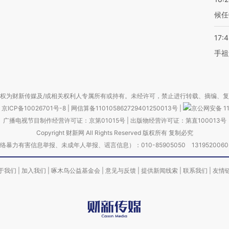
候任
17:
手祖
权为财新传媒及/或相关权利人专属所有或持有。未经许可，禁止进行转载、摘编、
京ICP备10026701号-8
|
网信算备110105862729401250013号
|
京公网安备 11
广播电视节目制作经营许可证：京第01015号
|
出版物经营许可证：第直100013号
Copyright 财新网 All Rights Reserved 版权所有 复制必究
害信息举报、未成年人举报、谣言信息）：010-85905050 13195200605 举报邮
于我们
|
加入我们
|
啄木鸟公益基金会
|
意见与反馈
|
提供新闻线索
|
联系我们
|
友情