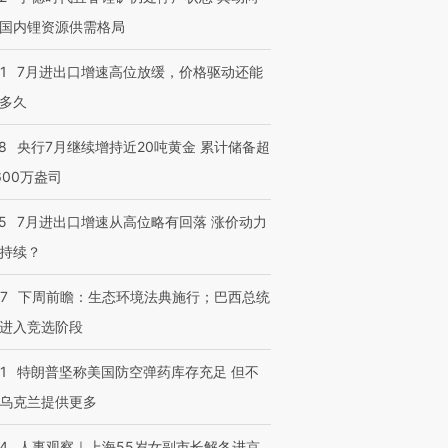
国内锂资源供需格局
1
7月进出口增速高位放缓，价格驱动还能
多久
8
央行7月继续增持近20吨黄金 累计储备超
600万盎司
5
7月进出口增速从高位略有回落 涨价动力
持续？
07
下周前瞻：生态环境法典施行；巴西总统
进入竞选阶段
1
特朗普坚称美国防空弹药库存充足 但不
乌克兰提供更多
24
人事观察｜上海55岁女副市长解冬进京