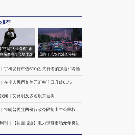
辑推荐
侵”还是“人道危机” 难
撕裂西班牙飞地休达
显影｜瓜农的漫长等待
｜
宇树发行市值610亿 先行者的加速和考验
｜
在岸人民币兑美元汇率连日升破6.75
我闻
｜
艾路明及多名股东被拘
｜
特朗普再签两份行政令限制出生公民权
周刊
｜
【封面报道】电力现货市场元年突进