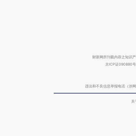
财新网所刊载内容之知识产
京ICP证090880号
违法和不良信息举报电话（涉网络暴力有
关