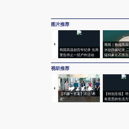
图片推荐
视线｜极端高温
韩国高温创百年纪录 当局
水位跌破纪录 
警告停止一切户外活动
猛犸象化石接连
视听推荐
【不唯一答案】不止“养
【特别呈现】寻
老”
有意思的生活方