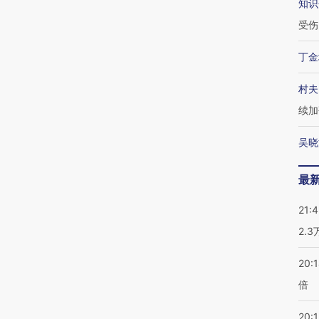
知识
受伤
丁金
村夫
续加
吴晓
最
21:
2.
20:
倍
20:1