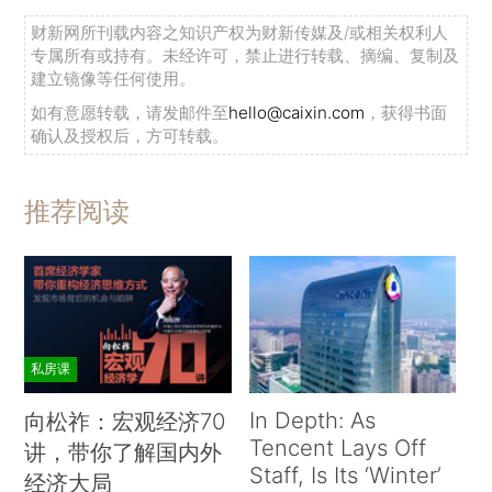
财新网所刊载内容之知识产权为财新传媒及/或相关权利人
专属所有或持有。未经许可，禁止进行转载、摘编、复制及
建立镜像等任何使用。
如有意愿转载，请发邮件至
hello@caixin.com
，获得书面
确认及授权后，方可转载。
推荐阅读
私房课
In Depth: As
向松祚：宏观经济70
Tencent Lays Off
讲，带你了解国内外
Staff, Is Its ‘Winter’
经济大局