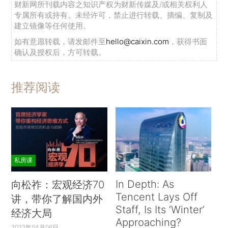
财新网所刊载内容之知识产权为财新传媒及/或相关权利人
专属所有或持有。未经许可，禁止进行转载、摘编、复制及
建立镜像等任何使用。
如有意愿转载，请发邮件至
hello@caixin.com
，获得书面
确认及授权后，方可转载。
推荐阅读
私房课
In Depth: As
向松祚：宏观经济70
Tencent Lays Off
讲，带你了解国内外
Staff, Is Its ‘Winter’
经济大局
Approaching?
2022年04月06日