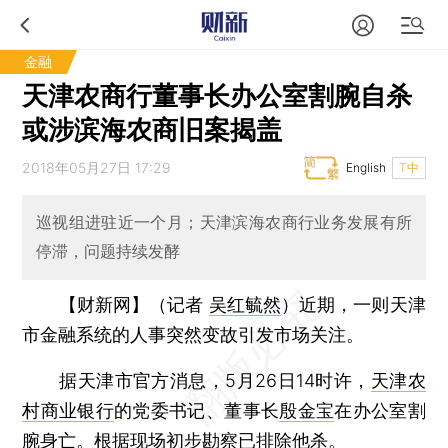
金融
天津农商行董事长办公室割腕自杀
或涉滨海农商旧案揭盖
2018年05月27日 17:29
English
T中
巡视组进驻近一个月；天津滨海农商行业务发展有所
停滞，问题持续发酵
【财新网】（记者
吴红毓然
）
近期，一则天津
市金融系统的人事突然变故引发市场关注。
据天津市官方消息，5月26日14时许，
天津农
村商业银行
的党委书记、董事长
殷金宝
在办公室割
腕身亡。根据现场初步勘察已排除他杀。