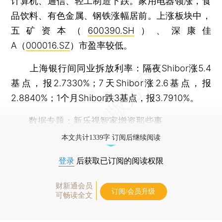
计算机、通信、轻工制造下跌。家用电器领涨，食
品饮料、有色金属、钢铁涨幅居前。上涨板块中，
五矿资本（
600390.SH
）、深康佳
A（
000016.SZ
）市盈率较低。
上海银行间同业拆放利率：隔夜Shibor涨5.4
基点，报2.7330%；7天Shibor涨2.6基点，报
2.8840%；1个月Shibor跌3基点，报3.7910%。
数据专题：新乐视智家增资那些事
本文共计1339字 订阅后继续阅读
登录
后获取已订阅的阅读权限
财新通会员
订阅/会员升级
可畅读全文