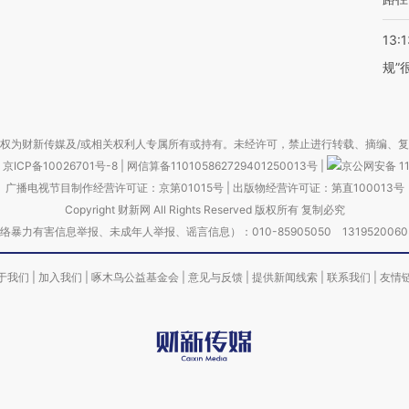
13:1
规”
权为财新传媒及/或相关权利人专属所有或持有。未经许可，禁止进行转载、摘编、
京ICP备10026701号-8
|
网信算备110105862729401250013号
|
京公网安备 11
广播电视节目制作经营许可证：京第01015号
|
出版物经营许可证：第直100013号
Copyright 财新网 All Rights Reserved 版权所有 复制必究
害信息举报、未成年人举报、谣言信息）：010-85905050 13195200605 举报邮
于我们
|
加入我们
|
啄木鸟公益基金会
|
意见与反馈
|
提供新闻线索
|
联系我们
|
友情