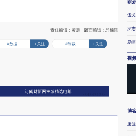
财
伍戈
罗志
责任编辑：黄晨 | 版面编辑：邱楠添
易峘
#数据
+关注
#制裁
+关注
视
订阅财新网主编精选电邮
博
唐涯