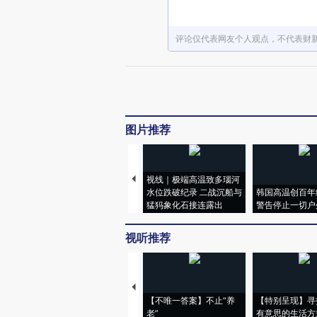
评论仅代表网友个人观点，不代表财
图片推荐
视线｜极端高温致多瑙河
水位跌破纪录 二战沉船与
韩国高温创百年
猛犸象化石接连露出
警告停止一切户
视听推荐
【不唯一答案】不止“养
【特别呈现】寻
老”
有意思的生活方