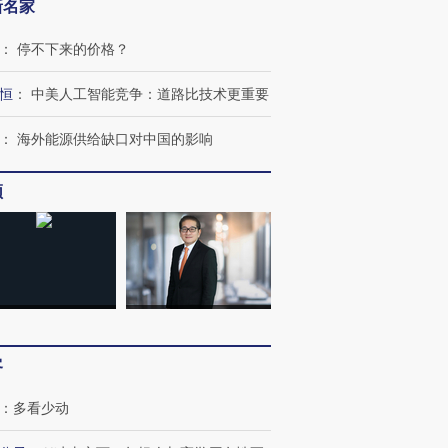
新名家
：
停不下来的价格？
恒
：
中美人工智能竞争：道路比技术更重要
：
海外能源供给缺口对中国的影响
频
客
：
多看少动