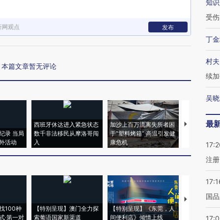
知识
受伤
新网观点
发布
丁金
村夫
本篇文章暂无评论
续加
吴晓
最
西班牙休达进入紧急状态
加沙上百万流离失所者困
马航飞行员
纪录 当局
数千非法移民从摩洛哥闯
于“塑料烤箱” 高温引发健
粒摇头丸 尿
外活动
入
康危机
毒品
17:2
注册
17:1
国品
【推广】走
找100种
【特别呈现】澳门全力探
【特别呈现】《东莞，人
会，让数智科
式·第一对
索葡语国家新渠道
间便利店》倾情上线
业
17: