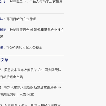
分子
：
AI冲击之下，年轻人与高学历女性更
坤
：
耳闻目睹的几位律师
日记
：
长护险覆盖全国 筹资和服务给予将持
码
波
：
“沉睡”的10万亿元公积金
新文章
跨国走私7万
视线｜HYROX的吸金
视线｜被
检体内含3种
术：是什么让中产们甘
泽连斯基密集出访美英 索
度Z世代
心“花钱找虐”？
要防空导弹“救急”
育部长拱
6
贝恩资本宣布收购贡茶 在中国大陆无法
商标后退出市场
6
电动汽车需求高涨驱动澳洲车市增长 中
牌表现强劲｜出海·汽车
进第四届链博
【商旅对话】华住集团
技“链”接产
【特别呈现】寻找100种
CFO：不靠规模取胜，华
【特别呈
有意思的生活方式·第三对
住三大增长引擎是什么？
有意思的
00
普渡机器人张涛：机器人规模化靠技术、