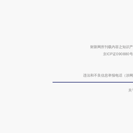
财新网所刊载内容之知识产
京ICP证090880号
违法和不良信息举报电话（涉网络暴力有
关