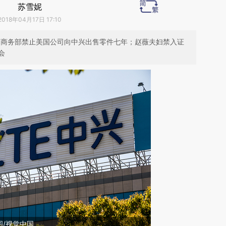
苏雪妮
2018年04月17日 17:10
美国商务部禁止美国公司向中兴出售零件七年；赵薇夫妇禁入证
会
/视觉中国