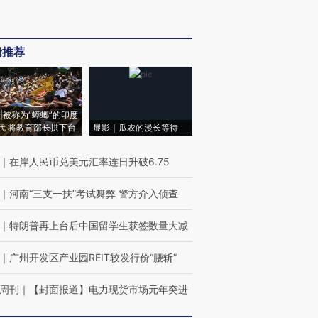
辑推荐
|被称为“蟑螂”的印度
代 将教育部长拱下台
显影｜瓜农的漫长等待
｜
在岸人民币兑美元汇率连日升破6.75
｜
河南“三支一扶”考试舞弊 警方介入侦查
｜
特朗普再上台后中国留学生获签数量大减
｜
广州开发区产业园REIT较发行价“腰斩”
周刊
｜
【封面报道】电力现货市场元年突进