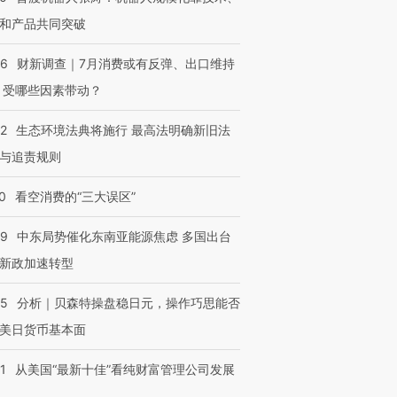
和产品共同突破
56
财新调查｜7月消费或有反弹、出口维持
 受哪些因素带动？
42
生态环境法典将施行 最高法明确新旧法
与追责规则
0
看空消费的“三大误区”
59
中东局势催化东南亚能源焦虑 多国出台
新政加速转型
05
分析｜贝森特操盘稳日元，操作巧思能否
美日货币基本面
1
从美国“最新十佳”看纯财富管理公司发展