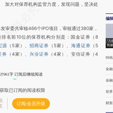
加大对保荐机构监管力度，发现问题，坚决处
编
审委共审核466个IPO项目，审核通过380家，
量排名前10位的保荐机构分别是：国金证券（8
“入
宏源
（5家）、
招商证券
（5家）、
海通证券
（5
民潮
证券
（4家）、
兴业证券
（4家）、安信证券（4
特稿
金融
计961字 订阅后继续阅读
金融
获取已订阅的阅读权限
世界
员
财新
订阅/会员升级
文