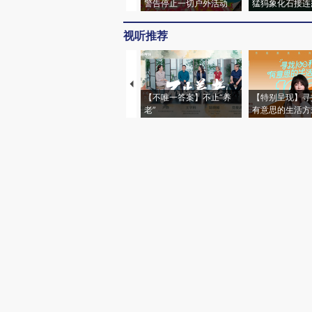
警告停止一切户外活动
猛犸象化石接连
视听推荐
【不唯一答案】不止“养
【特别呈现】寻
老”
有意思的生活方