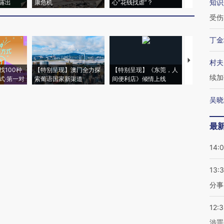
知识
露出
康危机
心“花钱找虐”？
毒品
受伤
丁金
【推广】走
村夫
找100种
【特别呈现】澳门全力探
【特别呈现】《东莞，人
会，让数智科
续加
式·第一对
索葡语国家新渠道
间便利店》倾情上线
业
吴晓
最
14:
13:
分事
12:
涉罪