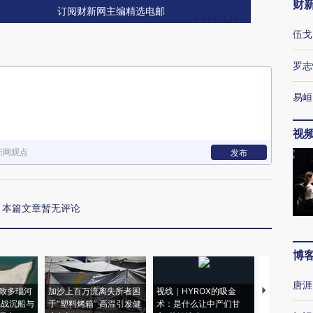
财
订阅财新网主编精选电邮
伍戈
罗志
易峘
视
新网观点
发布
本篇文章暂无评论
博
唐涯
致多瑙河
加沙上百万流离失所者困
视线｜HYROX的吸金
马航飞行员
二战沉船与
于“塑料烤箱” 高温引发健
术：是什么让中产们甘
粒摇头丸 尿