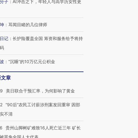
分子
：
AI冲击之下，年轻人与高学历女性更
育部长拱下台
飞地休达
13人遇难
坤
：
耳闻目睹的几位律师
进第四届链博
【商旅对话】华住集团
日记
：
长护险覆盖全国 筹资和服务给予将持
技“链”接产
【特别呈现】寻找100种
CFO：不靠规模取胜，华
【特别呈
码
有意思的生活方式·第三对
住三大增长引擎是什么？
有意思的
波
：
“沉睡”的10万亿元公积金
新文章
09
美日联合干预汇率，为何影响了黄金
32
“90后”农民工讨薪涉刑案发回重审 因部
实不清
36
贵州山脚树矿难致16人死亡近三年 矿长
被罢免全国人大代表