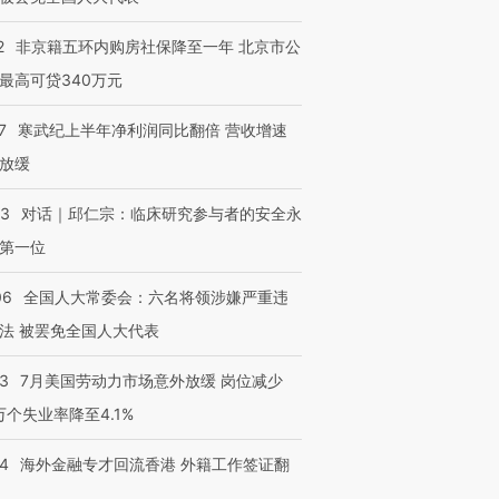
2
非京籍五环内购房社保降至一年 北京市公
最高可贷340万元
7
寒武纪上半年净利润同比翻倍 营收增速
放缓
53
对话｜邱仁宗：临床研究参与者的安全永
第一位
06
全国人大常委会：六名将领涉嫌严重违
法 被罢免全国人大代表
43
7月美国劳动力市场意外放缓 岗位减少
3万个失业率降至4.1%
14
海外金融专才回流香港 外籍工作签证翻