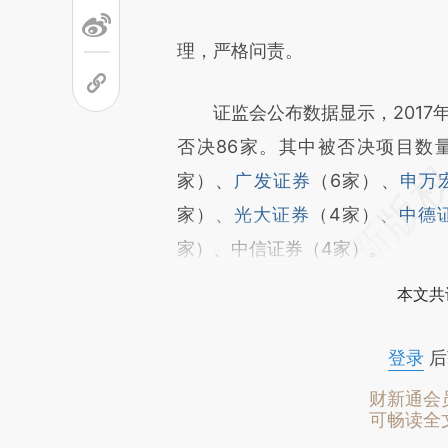
理，严格问责。
证监会公布数据显示，2017年发
否决86家。其中被否决项目数
家）、
广发证券
（6家）、
申万
家）、
光大证券
（4家）、
中德
家）、中信证券（4家）。
本文共
登录
后
财新通会
可畅读全