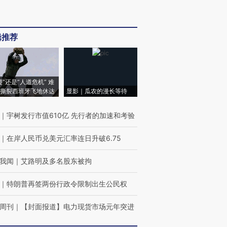
辑推荐
侵”还是“人道危机” 难
撕裂西班牙飞地休达
显影｜瓜农的漫长等待
｜
宇树发行市值610亿 先行者的加速和考验
｜
在岸人民币兑美元汇率连日升破6.75
我闻
｜
艾路明及多名股东被拘
｜
特朗普再签两份行政令限制出生公民权
周刊
｜
【封面报道】电力现货市场元年突进