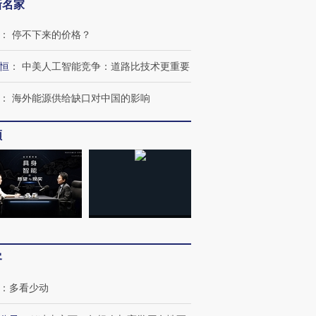
新名家
：
停不下来的价格？
恒
：
中美人工智能竞争：道路比技术更重要
：
海外能源供给缺口对中国的影响
频
客
：
多看少动
跨国走私7万
视线｜被称为“蟑螂”的印
视线｜“入侵”还是“人道危
检体内含3种
度Z世代 用街头抗争将教
机”？难民潮撕裂西班牙
秘鲁纳斯