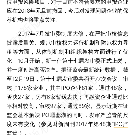
位申报风险项目，对于目前不符合要求的申报企业
应在2018年元旦前撤回，今后对发现问题企业的保
荐机构也将重点关注。
2017年7月发审委制度大修，在严把审核信息
披露质量关、规范审核权力运行机制和防范权力寻
租等方面，从体制机制和组织架构方面进行了优
化。10月开始，新一任第十七届发审委正式上岗，
并一度创造高否决率。据证监会最新统计数据， 截
至12月19日，第十七届发审委共召开77次会议，审
核了178家企业，其中IPO企业81家，通过48家，
否决27家，另有6家暂缓表决；再融资企业通过比
率相对较高，审核97家，通过89家。显示近期在证
监会基本解决IPO堰塞湖的同时，发审严监管的尺
度未有变化（参见财新周刊2017年第48期“
IPO严
监管
”）。