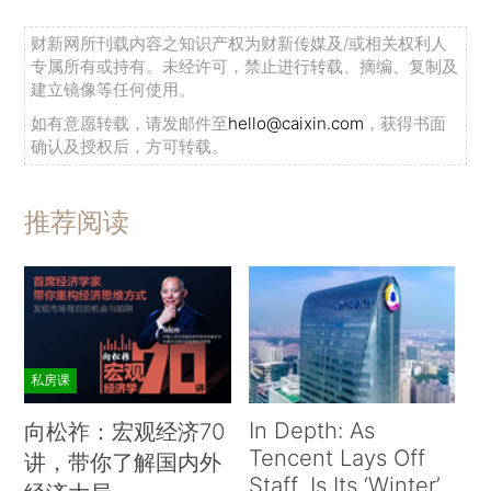
财新网所刊载内容之知识产权为财新传媒及/或相关权利人
专属所有或持有。未经许可，禁止进行转载、摘编、复制及
建立镜像等任何使用。
如有意愿转载，请发邮件至
hello@caixin.com
，获得书面
确认及授权后，方可转载。
推荐阅读
私房课
In Depth: As
向松祚：宏观经济70
Tencent Lays Off
讲，带你了解国内外
Staff, Is Its ‘Winter’