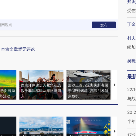
知识
受伤
丁金
新网观点
发布
村夫
续加
本篇文章暂无评论
吴晓
最
西班牙休达进入紧急状态
加沙上百万流离失所者困
视线｜HYR
22:1
纪录 当局
数千非法移民从摩洛哥闯
于“塑料烤箱” 高温引发健
术：是什么
外活动
入
康危机
心“花钱找虐
与战
20:
半年
【推广】走
17:2