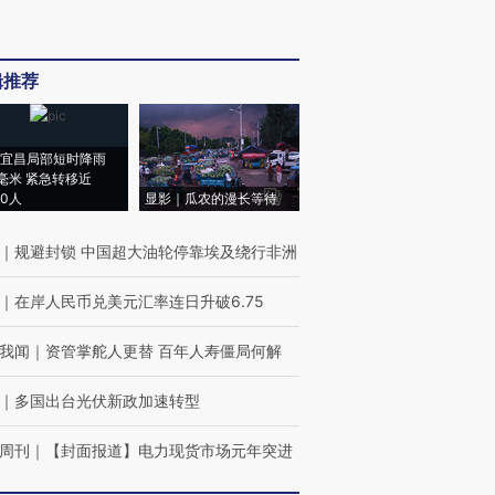
辑推荐
宜昌局部短时降雨
8毫米 紧急转移近
00人
显影｜瓜农的漫长等待
｜
规避封锁 中国超大油轮停靠埃及绕行非洲
｜
在岸人民币兑美元汇率连日升破6.75
我闻
｜
资管掌舵人更替 百年人寿僵局何解
｜
多国出台光伏新政加速转型
周刊
｜
【封面报道】电力现货市场元年突进