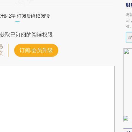
财
财
计842字 订阅后继续阅读
写
引
获取已订阅的阅读权限
员
订阅/会员升级
文