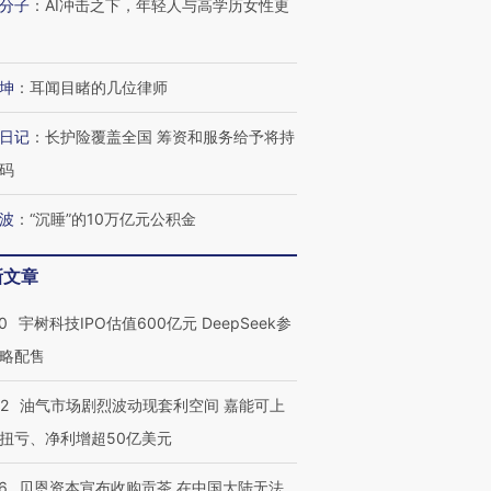
分子
：
AI冲击之下，年轻人与高学历女性更
坤
：
耳闻目睹的几位律师
日记
：
长护险覆盖全国 筹资和服务给予将持
码
波
：
“沉睡”的10万亿元公积金
新文章
OX的吸金
马航飞行员跨国走私7万
视线｜被称为“蟑螂”的印
0
宇树科技IPO估值600亿元 DeepSeek参
让中产们甘
粒摇头丸 尿检体内含3种
度Z世代 用街头抗争将教
秘鲁纳斯
”？
毒品
育部长拱下台
13人遇难
略配售
22
油气市场剧烈波动现套利空间 嘉能可上
扭亏、净利增超50亿美元
进第四届链博
【商旅对话】华住集团
6
贝恩资本宣布收购贡茶 在中国大陆无法