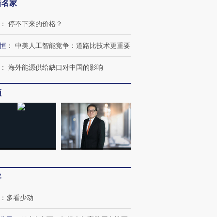
新名家
：
停不下来的价格？
恒
：
中美人工智能竞争：道路比技术更重要
：
海外能源供给缺口对中国的影响
频
客
：
多看少动