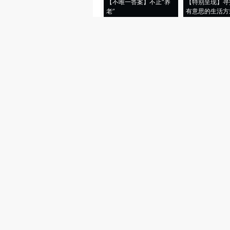
【不唯一答案】不止“养
【特别呈现】寻
老”
有意思的生活方