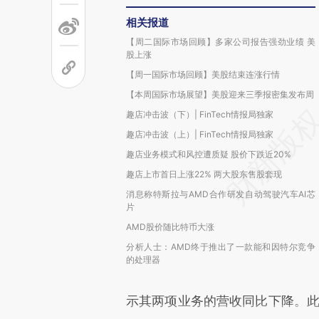
相关报道
【周二国际市场回顾】多家公司报告强劲业绩 美
股上涨
【周一国际市场回顾】美股结束连涨行情
【本周国际市场展望】美股迎来三季报密集发布周
趣店冲击波（下）| FinTech情报局独家
趣店冲击波（上）| FinTech情报局独家
趣店业务模式和风控遭质疑 股价下跌近20%
趣店上市首日上涨22% 两大股东售股套现
消息称特斯拉与AMD合作研发自动驾驶汽车AI芯
片
AMD股价随比特币大涨
分析人士：AMD终于推出了一款能和因特尔竞争
的处理器
示其两项业务的营收同比下降。