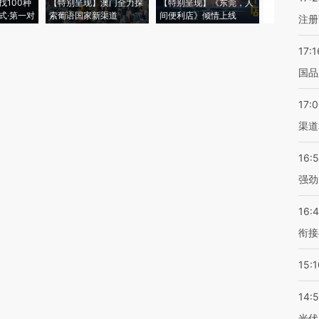
找100种
【特别呈现】澳门全力探
【特别呈现】《东莞，人
会，让数智科
式·第一对
索葡语国家新渠道
间便利店》倾情上线
业
注册
17:1
国品
17:
渠道
16:
强劲
16:
衔接
15:1
14:
光伏