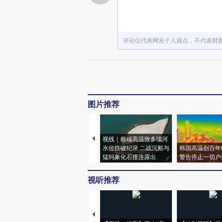
评论仅代表网友个人观点，不代表财
图片推荐
视线｜极端高温致多瑙河
水位跌破纪录 二战沉船与
韩国高温创百年
猛犸象化石接连露出
警告停止一切户
视听推荐