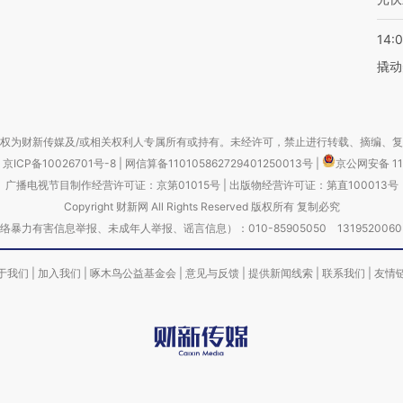
14:
撬动
权为财新传媒及/或相关权利人专属所有或持有。未经许可，禁止进行转载、摘编、
京ICP备10026701号-8
|
网信算备110105862729401250013号
|
京公网安备 11
广播电视节目制作经营许可证：京第01015号
|
出版物经营许可证：第直100013号
Copyright 财新网 All Rights Reserved 版权所有 复制必究
害信息举报、未成年人举报、谣言信息）：010-85905050 13195200605 举报邮
于我们
|
加入我们
|
啄木鸟公益基金会
|
意见与反馈
|
提供新闻线索
|
联系我们
|
友情