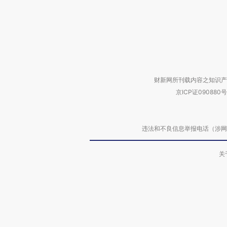
财新网所刊载内容之知识产
京ICP证090880号
违法和不良信息举报电话（涉网络暴力有
关