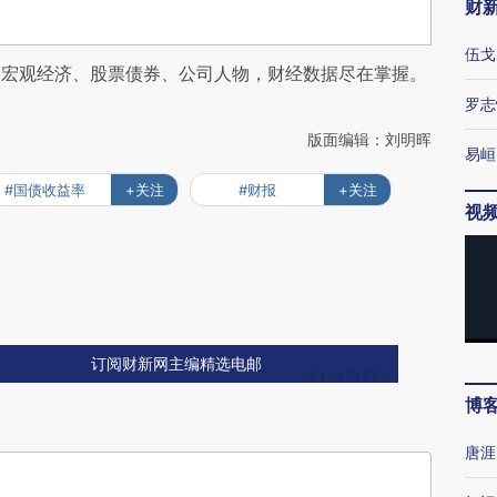
财
伍戈
阅宏观经济、股票债券、公司人物，财经数据尽在掌握。
罗志
版面编辑：刘明晖
易峘
#国债收益率
+关注
#财报
+关注
视
订阅财新网主编精选电邮
博
唐涯