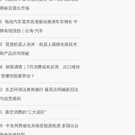
技“链”接产
【特别呈现】寻找100种
CFO：不靠规模取胜，华
【特别呈
有意思的生活方式·第三对
住三大增长引擎是什么？
有意思的
商标后退出市场
6
电动汽车需求高涨驱动澳洲车市增长 中
牌表现强劲｜出海·汽车
00
普渡机器人张涛：机器人规模化靠技术、
和产品共同突破
56
财新调查｜7月消费或有反弹、出口维持
 受哪些因素带动？
42
生态环境法典将施行 最高法明确新旧法
与追责规则
0
看空消费的“三大误区”
59
中东局势催化东南亚能源焦虑 多国出台
新政加速转型