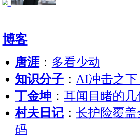
博客
唐涯
：
多看少动
知识分子
：
AI冲击之
丁金坤
：
耳闻目睹的几
村夫日记
：
长护险覆盖
码