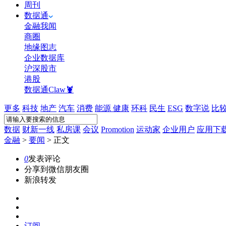
周刊
数据通
金融我闻
商圈
地缘图志
企业数据库
沪深股市
港股
数据通Claw🦞
更多
科技
地产
汽车
消费
能源
健康
环科
民生
ESG
数字说
比
数据
财新一线
私房课
会议
Promotion
运动家
企业用户
应用下
金融
>
要闻
>
正文
0
发表评论
分享到微信朋友圈
新浪转发
订阅