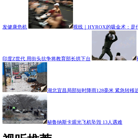
发健康危机
视线｜HYROX的吸金术：是
印度Z世代 用街头抗争将教育部长拱下台
湖北宜昌局部短时降雨128毫米 紧急转移近4
秘鲁纳斯卡观光飞机坠毁 13人遇难