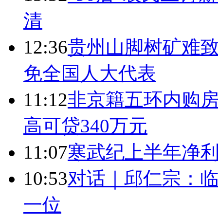
清
12:36
贵州山脚树矿难致
免全国人大代表
11:12
非京籍五环内购房
高可贷340万元
11:07
寒武纪上半年净利
10:53
对话｜邱仁宗：
一位