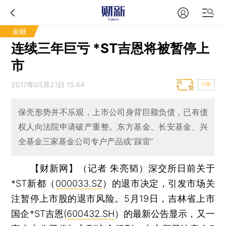
金融
连续三年巨亏 *ST吉恩将被暂停上
市
2017年05月21日 15:44
T中
保壳形势并不乐观，上市公司身背巨额负债，已有债
权人向法院申请破产重整。东方基金、长安基金、兴
全基金三家基金公司专户产品或“踩雷”
【财新网】（记者 朱亮韬）
深交所日前关于
*ST新都（
000033.SZ
）的退市决定，引发市场关
注暂停上市股的退市风险。5月19日，吉林省上市
国企*ST吉恩(
600432.SH
）的最新公告显示，又一