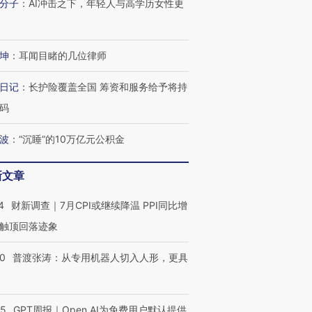
分子
：
AI冲击之下，年轻人与高学历女性更
坤
：
耳闻目睹的几位律师
日记
：
长护险覆盖全国 筹资和服务给予将持
码
波
：
“沉睡”的10万亿元公积金
新文章
4
财新调查｜7月CPI或继续降温 PPI同比增
触顶回落迹象
00
普渡张涛：从专用机器人切入人形，更具
55
GPT周报｜Open AI为免费用户默认提供