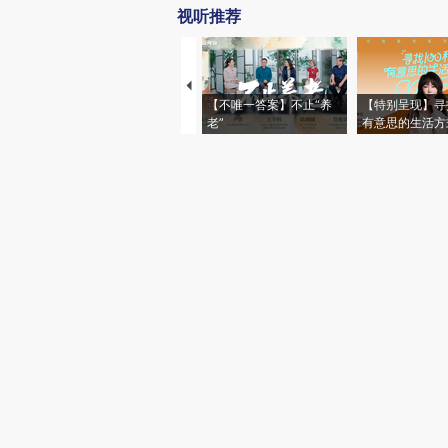
视听推荐
【不唯一答案】不止“养
【特别呈现】寻
老”
有意思的生活方