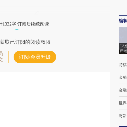
编
1332字 订阅后继续阅读
获取已订阅的阅读权限
“入
民潮
员
订阅/会员升级
文
特稿
金融
金融
世界
财新