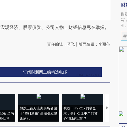
财
财
写
引
阅宏观经济、股票债券、公司人物，财经信息尽在掌握。
责任编辑：蒋飞 | 版面编辑：李丽莎
订阅财新网主编精选电邮
加沙上百万流离失所者困
视线｜HYROX的吸金
马航飞行员
纪录 当局
于“塑料烤箱” 高温引发健
术：是什么让中产们甘
粒摇头丸 尿
外活动
康危机
心“花钱找虐”？
毒品