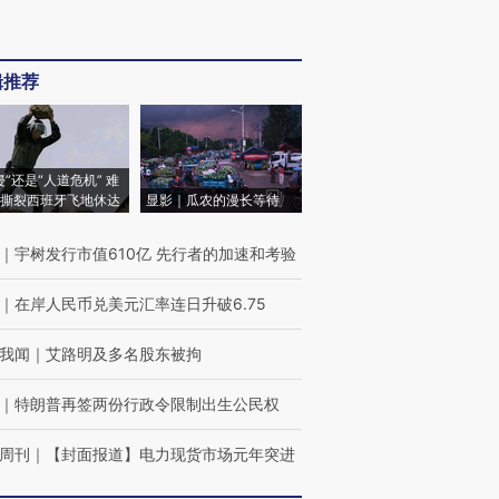
辑推荐
侵”还是“人道危机” 难
撕裂西班牙飞地休达
显影｜瓜农的漫长等待
｜
宇树发行市值610亿 先行者的加速和考验
｜
在岸人民币兑美元汇率连日升破6.75
我闻
｜
艾路明及多名股东被拘
｜
特朗普再签两份行政令限制出生公民权
周刊
｜
【封面报道】电力现货市场元年突进