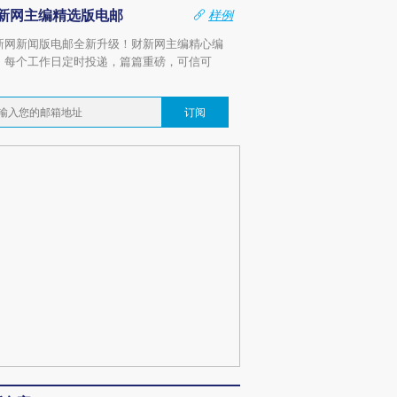
新网主编精选版电邮
样例
新网新闻版电邮全新升级！财新网主编精心编
，每个工作日定时投递，篇篇重磅，可信可
。
订阅
跨国走私7万
视线｜被称为“蟑螂”的印
视线｜“入侵”还是“人道危
检体内含3种
度Z世代 用街头抗争将教
机”？难民潮撕裂西班牙
秘鲁纳斯
育部长拱下台
飞地休达
13人遇难