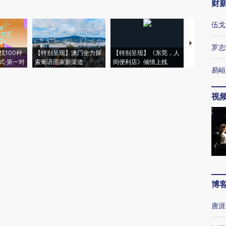
财
伍戈
【推广】走
罗志
找100种
【特别呈现】澳门全力探
【特别呈现】《东莞，人
会，让数智科
式·第一对
索葡语国家新渠道
间便利店》倾情上线
业
易峘
视
博
唐涯