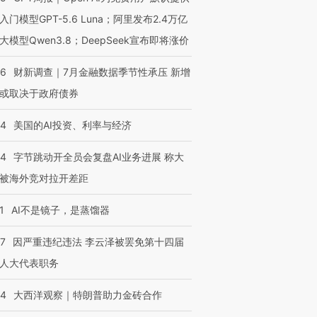
入门模型GPT-5.6 Luna；阿里发布2.4万亿
大模型Qwen3.8；DeepSeek宣布即将涨价
46
财新调查｜7月金融数据季节性承压 新增
或取决于政府债券
44
美国的AI投资、利率与经济
44
字节跳动开全员会复盘AI业务进展 称大
被海外竞对拉开差距
1
AI不是镜子，是蒸馏器
07
因严重违纪违法 李云泽被罢免第十四届
人大代表职务
44
大西洋观察｜特朗普助力金砖合作