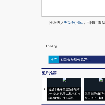
推荐进入
财新数据库
，可随时查
Loading...
推广
财新会员积分兑好礼
图片推荐
视线｜极端高温致多瑙河
水位跌破纪录 二战沉船与
韩国高温创百年
猛犸象化石接连露出
警告停止一切户