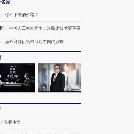
新名家
：
停不下来的价格？
进第四届链博
【商旅对话】华住集团
恒
：
中美人工智能竞争：道路比技术更重要
技“链”接产
【特别呈现】寻找100种
CFO：不靠规模取胜，华
【特别呈
有意思的生活方式·第三对
住三大增长引擎是什么？
有意思的
：
海外能源供给缺口对中国的影响
频
客
：
多看少动