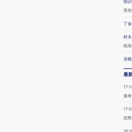
知识
受伤
丁金
村夫
续加
吴晓
最
17:1
速有
17:
优势
16: