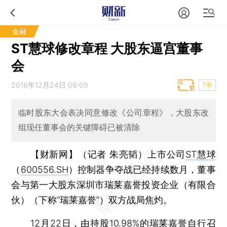
金融
ST慧球修改章程 大股东逼宫董事
会
2016年12月24日 08:09
T中
临时股东大会表决同意修改《公司章程》，大股东改
组现任董事会的关键障碍已被清除
【财新网】（记者 朱亮韬）
上市公司
ST慧球
（
600556.SH
）控制器争夺战已经持续数月，董事
会与第一大股东深圳市瑞莱嘉誉投资企业（有限合
伙）（下称“瑞莱嘉誉”）双方战局焦灼。
12月22日，由持股10.98%的瑞莱嘉誉自行召