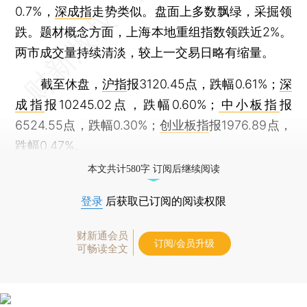
0.7%，
深成指
走势类似。盘面上多数飘绿，采掘领
跌。题材概念方面，上海本地重组指数领跌近2%。
两市成交量持续清淡，较上一交易日略有缩量。
截至休盘，
沪指
报3120.45点，跌幅0.61%；
深
成指
报10245.02点，跌幅0.60%；
中小板指
报
6524.55点，跌幅0.30%；
创业板指
报1976.89点，
跌幅0.47%。
本文共计580字 订阅后继续阅读
登录
后获取已订阅的阅读权限
财新通会员
订阅/会员升级
可畅读全文