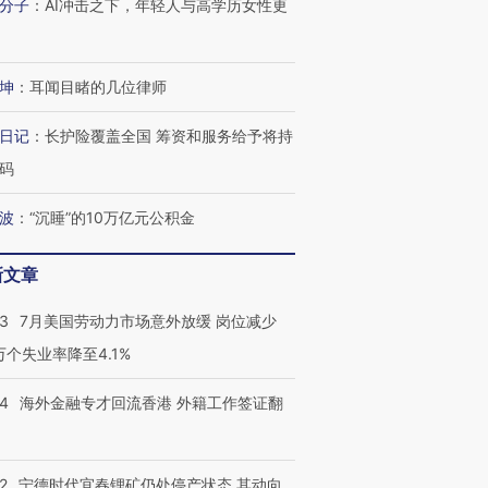
分子
：
AI冲击之下，年轻人与高学历女性更
坤
：
耳闻目睹的几位律师
日记
：
长护险覆盖全国 筹资和服务给予将持
跨国走私7万
视线｜被称为“蟑螂”的印
视线｜“入侵”还是“人道危
检体内含3种
度Z世代 用街头抗争将教
机”？难民潮撕裂西班牙
秘鲁纳斯
码
育部长拱下台
飞地休达
13人遇难
波
：
“沉睡”的10万亿元公积金
新文章
进第四届链博
【商旅对话】华住集团
43
7月美国劳动力市场意外放缓 岗位减少
技“链”接产
【特别呈现】寻找100种
CFO：不靠规模取胜，华
【特别呈
3万个失业率降至4.1%
有意思的生活方式·第三对
住三大增长引擎是什么？
有意思的
14
海外金融专才回流香港 外籍工作签证翻
2
宁德时代宜春锂矿仍处停产状态 其动向