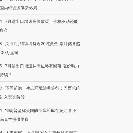
国内锂资源供需格局
1
7月进出口增速高位放缓，价格驱动还能
多久
8
央行7月继续增持近20吨黄金 累计储备超
600万盎司
5
7月进出口增速从高位略有回落 涨价动力
持续？
07
下周前瞻：生态环境法典施行；巴西总统
进入竞选阶段
1
特朗普坚称美国防空弹药库存充足 但不
乌克兰提供更多
24
人事观察｜上海55岁女副市长解冬进京