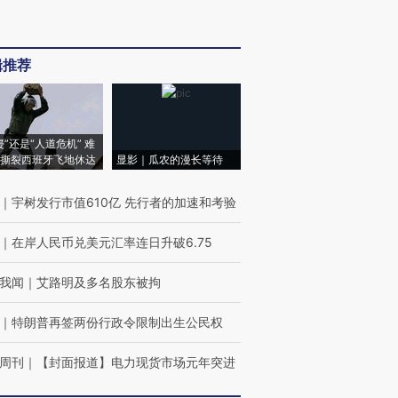
辑推荐
侵”还是“人道危机” 难
撕裂西班牙飞地休达
显影｜瓜农的漫长等待
｜
宇树发行市值610亿 先行者的加速和考验
｜
在岸人民币兑美元汇率连日升破6.75
我闻
｜
艾路明及多名股东被拘
｜
特朗普再签两份行政令限制出生公民权
周刊
｜
【封面报道】电力现货市场元年突进