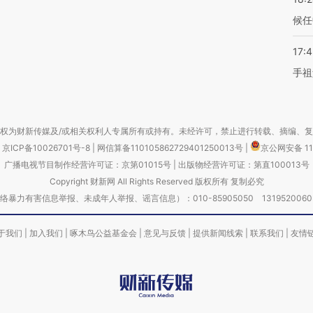
候任
17:
手祖
权为财新传媒及/或相关权利人专属所有或持有。未经许可，禁止进行转载、摘编、
京ICP备10026701号-8
|
网信算备110105862729401250013号
|
京公网安备 11
广播电视节目制作经营许可证：京第01015号
|
出版物经营许可证：第直100013号
Copyright 财新网 All Rights Reserved 版权所有 复制必究
害信息举报、未成年人举报、谣言信息）：010-85905050 13195200605 举报邮
于我们
|
加入我们
|
啄木鸟公益基金会
|
意见与反馈
|
提供新闻线索
|
联系我们
|
友情