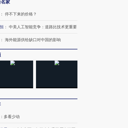
新名家
：
停不下来的价格？
恒
：
中美人工智能竞争：道路比技术更重要
：
海外能源供给缺口对中国的影响
频
客
：
多看少动