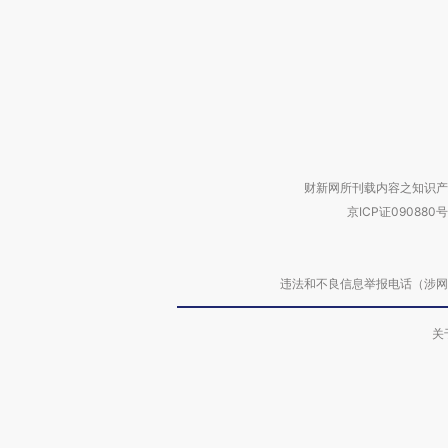
财新网所刊载内容之知识产
京ICP证090880号
违法和不良信息举报电话（涉网络暴力有
关