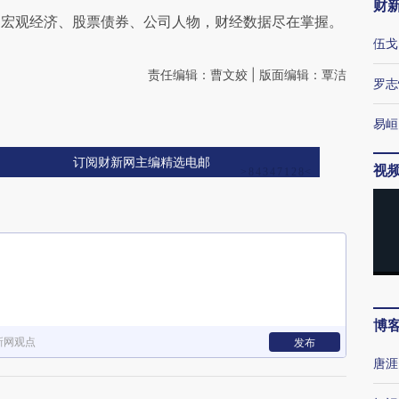
财
阅宏观经济、股票债券、公司人物，财经数据尽在掌握。
伍戈
责任编辑：曹文姣 | 版面编辑：覃洁
罗志
易峘
订阅财新网主编精选电邮
视
博
新网观点
发布
唐涯