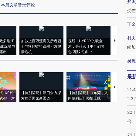
知识
本篇文章暂无评论
受伤
丁金
村夫
致多瑙河
加沙上百万流离失所者困
视线｜HYROX的吸金
马航飞行员
二战沉船与
于“塑料烤箱” 高温引发健
术：是什么让中产们甘
粒摇头丸 尿
续加
露出
康危机
心“花钱找虐”？
毒品
吴晓
最
【推广】走
21:
找100种
【特别呈现】澳门全力探
【特别呈现】《东莞，人
会，让数智科
式·第一对
索葡语国家新渠道
间便利店》倾情上线
业
2.
20:
倍
20:1