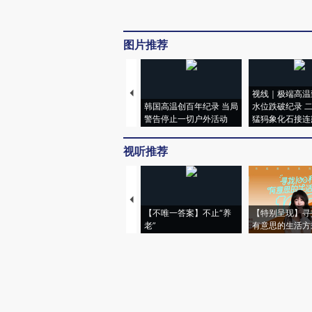
图片推荐
视线｜极端高温
韩国高温创百年纪录 当局
水位跌破纪录 
警告停止一切户外活动
猛犸象化石接连
视听推荐
【不唯一答案】不止“养
【特别呈现】寻
老”
有意思的生活方