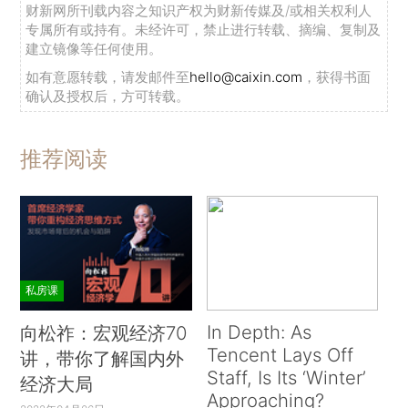
财新网所刊载内容之知识产权为财新传媒及/或相关权利人
专属所有或持有。未经许可，禁止进行转载、摘编、复制及
建立镜像等任何使用。
如有意愿转载，请发邮件至
hello@caixin.com
，获得书面
确认及授权后，方可转载。
推荐阅读
私房课
In Depth: As
向松祚：宏观经济70
Tencent Lays Off
讲，带你了解国内外
Staff, Is Its ‘Winter’
经济大局
Approaching?