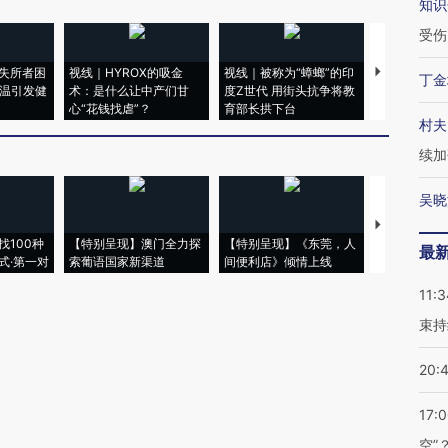
知识
受伤
失所者困
视线｜HYROX的吸金
视线｜被称为“蟑螂”的印
视线｜“入侵
丁金
高温引发健
术：是什么让中产们甘
度Z世代 用街头抗争将教
机”？难民潮
心“花钱找虐”？
育部长拱下台
飞地休达
村夫
续加
吴晓
【推广】走
找100种
【特别呈现】澳门全力探
【特别呈现】《东莞，人
会，让数智科
最
式·第一对
索葡语国家新渠道
间便利店》倾情上线
业
11:3
束持
20:
17:
空”