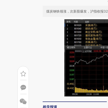
煤炭钢铁领涨，次新股爆发，沪指收报3248
相关报道