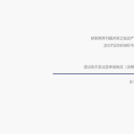
财新网所刊载内容之知识产
京ICP证090880号
违法和不良信息举报电话（涉网络暴力有
关