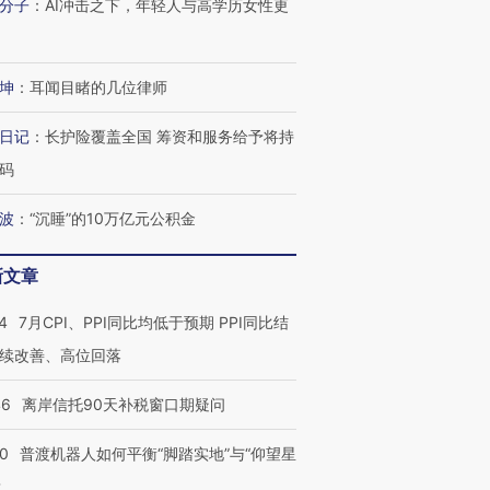
分子
：
AI冲击之下，年轻人与高学历女性更
”还是“人道危
湖北宜昌局部短时降雨
哈尔滨遭遇短时极端强降
坤
：
耳闻目睹的几位律师
撕裂西班牙
128毫米 紧急转移近
雨 3小时累计雨量超80毫
秘鲁纳斯
4000人
米
13人遇难
日记
：
长护险覆盖全国 筹资和服务给予将持
码
波
：
“沉睡”的10万亿元公积金
进第四届链博
【商旅对话】华住集团
技“链”接产
【特别呈现】寻找100种
CFO：不靠规模取胜，华
【特别呈
新文章
有意思的生活方式·第三对
住三大增长引擎是什么？
有意思的
4
7月CPI、PPI同比均低于预期 PPI同比结
续改善、高位回落
46
离岸信托90天补税窗口期疑问
00
普渡机器人如何平衡“脚踏实地”与“仰望星
？