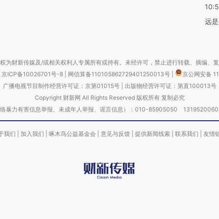
10:
远是
权为财新传媒及/或相关权利人专属所有或持有。未经许可，禁止进行转载、摘编、
京ICP备10026701号-8
|
网信算备110105862729401250013号
|
京公网安备 11
广播电视节目制作经营许可证：京第01015号
|
出版物经营许可证：第直100013号
Copyright 财新网 All Rights Reserved 版权所有 复制必究
害信息举报、未成年人举报、谣言信息）：010-85905050 13195200605 举报邮
于我们
|
加入我们
|
啄木鸟公益基金会
|
意见与反馈
|
提供新闻线索
|
联系我们
|
友情