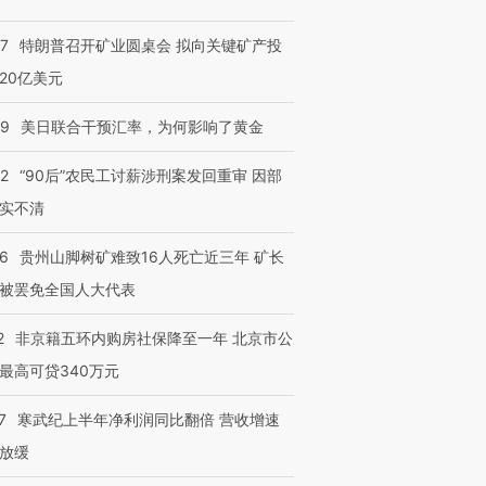
57
特朗普召开矿业圆桌会 拟向关键矿产投
20亿美元
09
美日联合干预汇率，为何影响了黄金
32
“90后”农民工讨薪涉刑案发回重审 因部
实不清
36
贵州山脚树矿难致16人死亡近三年 矿长
被罢免全国人大代表
2
非京籍五环内购房社保降至一年 北京市公
最高可贷340万元
7
寒武纪上半年净利润同比翻倍 营收增速
放缓