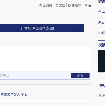
财
责任编辑：曹文姣 | 版面编辑：覃洁
伍戈
罗志
订阅财新网主编精选电邮
易峘
视
新网观点
发布
博
本篇文章暂无评论
唐涯