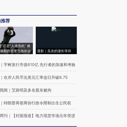
辑推荐
侵”还是“人道危机” 难
撕裂西班牙飞地休达
显影｜瓜农的漫长等待
｜
宇树发行市值610亿 先行者的加速和考验
｜
在岸人民币兑美元汇率连日升破6.75
我闻
｜
艾路明及多名股东被拘
｜
特朗普再签两份行政令限制出生公民权
周刊
｜
【封面报道】电力现货市场元年突进