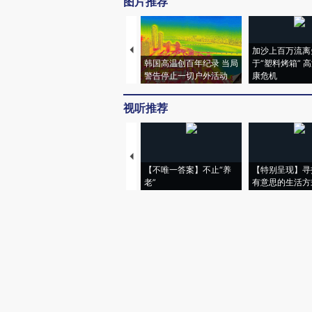
图片推荐
加沙上百万流离
韩国高温创百年纪录 当局
于“塑料烤箱” 
警告停止一切户外活动
康危机
视听推荐
【不唯一答案】不止“养
【特别呈现】寻
老”
有意思的生活方