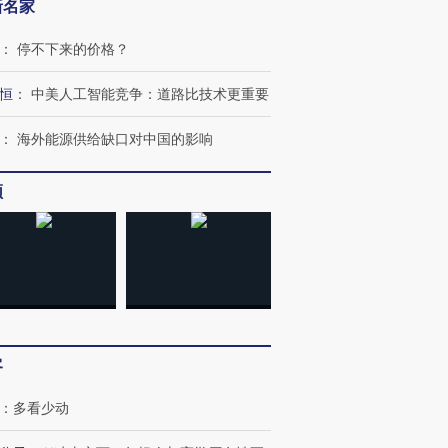
新名家
：
停不下来的价格？
恒
：
中美人工智能竞争：道路比技术更重要
：
海外能源供给缺口对中国的影响
频
客
：
多看少动