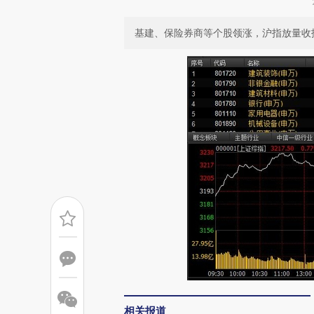
基建、保险券商等个股领涨，沪指放量收报32
相关报道