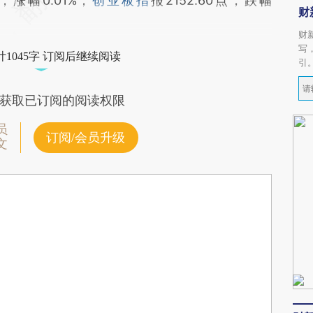
点，涨幅0.01%；
创业板指
报2152.60点，跌幅
财
财
写
1045字 订阅后继续阅读
引
获取已订阅的阅读权限
员
订阅/会员升级
文