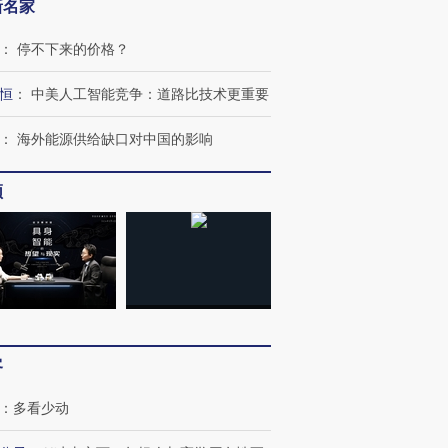
新名家
：
停不下来的价格？
恒
：
中美人工智能竞争：道路比技术更重要
：
海外能源供给缺口对中国的影响
频
客
：
多看少动