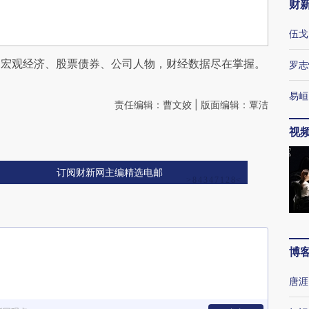
财
伍戈
阅宏观经济、股票债券、公司人物，财经数据尽在掌握。
罗志
易峘
责任编辑：曹文姣 | 版面编辑：覃洁
视
订阅财新网主编精选电邮
博
唐涯