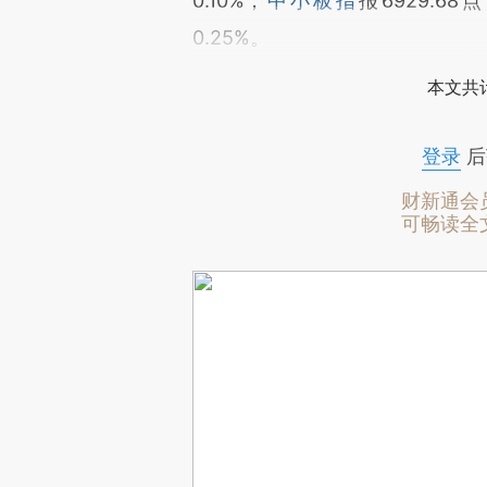
0.10%；
中小板指
报6929.68
0.25%。
本文共计
登录
后
财新通会
可畅读全