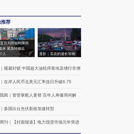
辑推荐
宜昌局部短时降雨
8毫米 紧急转移近
00人
显影｜瓜农的漫长等待
｜
规避封锁 中国超大油轮停靠埃及绕行非洲
｜
在岸人民币兑美元汇率连日升破6.75
我闻
｜
资管掌舵人更替 百年人寿僵局何解
｜
多国出台光伏新政加速转型
周刊
｜
【封面报道】电力现货市场元年突进