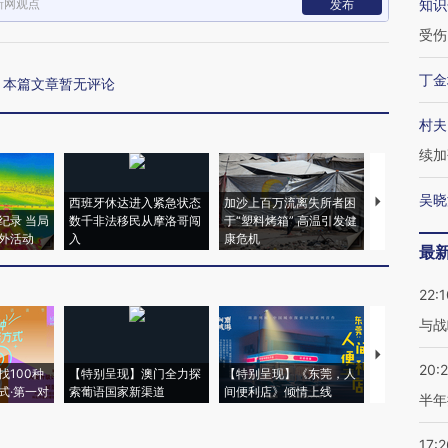
新网观点
知识
发布
受伤
丁金
本篇文章暂无评论
村夫
续加
吴晓
西班牙休达进入紧急状态
加沙上百万流离失所者困
视线｜HYR
纪录 当局
数千非法移民从摩洛哥闯
于“塑料烤箱” 高温引发健
术：是什么
外活动
入
康危机
心“花钱找虐
最
22:1
与战
【推广】走
20:
找100种
【特别呈现】澳门全力探
【特别呈现】《东莞，人
会，让数智科
式·第一对
索葡语国家新渠道
间便利店》倾情上线
业
半年
17:2