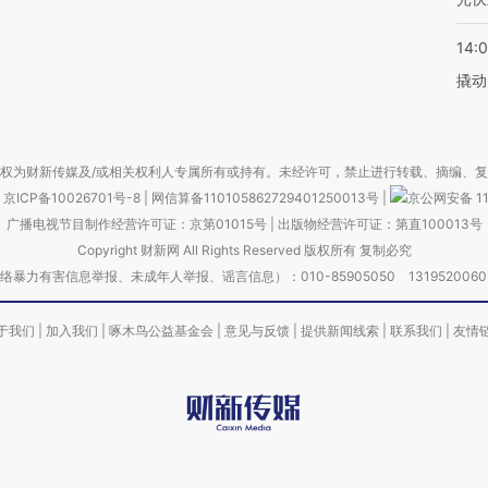
14:
撬动
权为财新传媒及/或相关权利人专属所有或持有。未经许可，禁止进行转载、摘编、
京ICP备10026701号-8
|
网信算备110105862729401250013号
|
京公网安备 11
广播电视节目制作经营许可证：京第01015号
|
出版物经营许可证：第直100013号
Copyright 财新网 All Rights Reserved 版权所有 复制必究
害信息举报、未成年人举报、谣言信息）：010-85905050 13195200605 举报邮
于我们
|
加入我们
|
啄木鸟公益基金会
|
意见与反馈
|
提供新闻线索
|
联系我们
|
友情