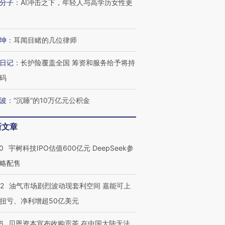
分子
：
AI冲击之下，年轻人与高学历女性更
坤
：
耳闻目睹的几位律师
日记
：
长护险覆盖全国 筹资和服务给予将持
码
波
：
“沉睡”的10万亿元公积金
OX的吸金
马航飞行员跨国走私7万
视线｜被称为“蟑螂”的印
让中产们甘
粒摇头丸 尿检体内含3种
度Z世代 用街头抗争将教
秘鲁纳斯
”？
毒品
育部长拱下台
13人遇难
新文章
0
宇树科技IPO估值600亿元 DeepSeek参
略配售
进第四届链博
【商旅对话】华住集团
22
油气市场剧烈波动现套利空间 嘉能可上
技“链”接产
【特别呈现】寻找100种
CFO：不靠规模取胜，华
【特别呈
有意思的生活方式·第三对
住三大增长引擎是什么？
有意思的
扭亏、净利增超50亿美元
6
贝恩资本宣布收购贡茶 在中国大陆无法