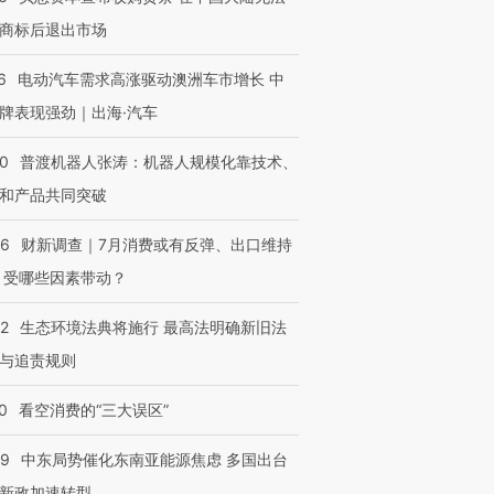
商标后退出市场
6
电动汽车需求高涨驱动澳洲车市增长 中
牌表现强劲｜出海·汽车
00
普渡机器人张涛：机器人规模化靠技术、
和产品共同突破
56
财新调查｜7月消费或有反弹、出口维持
 受哪些因素带动？
42
生态环境法典将施行 最高法明确新旧法
与追责规则
0
看空消费的“三大误区”
59
中东局势催化东南亚能源焦虑 多国出台
新政加速转型