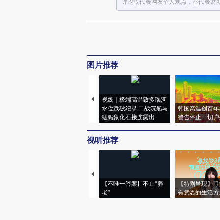
评论仅代表网友个人观点，不代表财
图片推荐
视线｜极端高温致多瑙河
水位跌破纪录 二战沉船与
韩国高温创百年
猛犸象化石接连露出
警告停止一切户
视听推荐
【不唯一答案】不止“养
【特别呈现】寻
老”
有意思的生活方