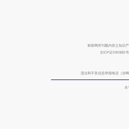
财新网所刊载内容之知识产
京ICP证090880号
违法和不良信息举报电话（涉网络暴力有
关