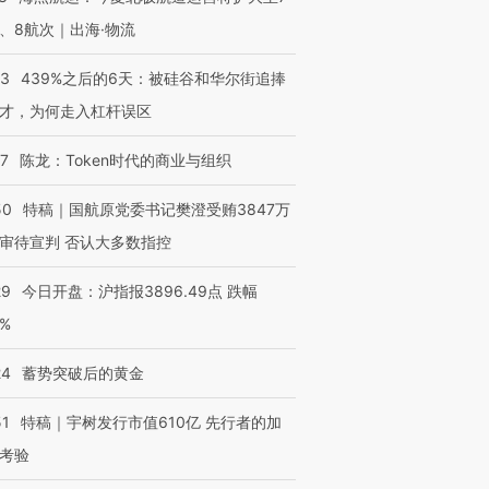
、8航次｜出海·物流
53
439%之后的6天：被硅谷和华尔街追捧
才，为何走入杠杆误区
07
陈龙：Token时代的商业与组织
50
特稿｜国航原党委书记樊澄受贿3847万
审待宣判 否认大多数指控
29
今日开盘：沪指报3896.49点 跌幅
0%
24
蓄势突破后的黄金
51
特稿｜宇树发行市值610亿 先行者的加
考验