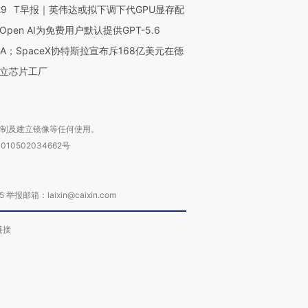
29
T早报｜英伟达或拟下调下代GPU显存配
Open AI为免费用户默认提供GPT-5.6
NA；SpaceX协特斯拉宣布斥168亿美元在德
立芯片工厂
复制及建立镜像等任何使用。
010502034662号
箱：laixin@caixin.com
链接