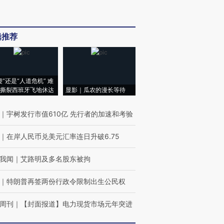
辑推荐
侵”还是“人道危机” 难
撕裂西班牙飞地休达
显影｜瓜农的漫长等待
｜
宇树发行市值610亿 先行者的加速和考验
｜
在岸人民币兑美元汇率连日升破6.75
我闻
｜
艾路明及多名股东被拘
｜
特朗普再签两份行政令限制出生公民权
周刊
｜
【封面报道】电力现货市场元年突进