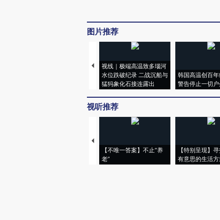
图片推荐
视线｜极端高温致多瑙河
水位跌破纪录 二战沉船与
韩国高温创百年
猛犸象化石接连露出
警告停止一切户
视听推荐
【不唯一答案】不止“养
【特别呈现】寻
老”
有意思的生活方