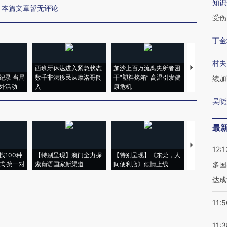
知识
本篇文章暂无评论
受伤
丁金
村夫
西班牙休达进入紧急状态
加沙上百万流离失所者困
视线｜HYR
纪录 当局
数千非法移民从摩洛哥闯
于“塑料烤箱” 高温引发健
术：是什么
续加
外活动
入
康危机
心“花钱找虐
吴晓
最
【推广】走
12:1
找100种
【特别呈现】澳门全力探
【特别呈现】《东莞，人
会，让数智科
式·第一对
索葡语国家新渠道
间便利店》倾情上线
业
多国
达成
11:5
11:3