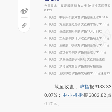
今日收盘：煤炭股随期市大涨 沪指冲高回落跌
0.12%
今日收盘：中字头个股爆发 沪指放量上涨0.84%
今日收盘：黄金股逆势走强 大盘跳水险守3100点
今日收盘：基建股重回领涨 沪指11月开门红
今日收盘：次新股领跌 十月收盘沪指站上3100点
今日收盘：金融股一枝独秀 沪指回落险守3100点
今日收盘：建筑装饰领跌 沪指回落退守3100点
今日收盘：煤炭基建股获利回吐 大盘回落走跌
今日收盘：煤飞色舞重现 沪指重回窄幅震荡
今日收盘：全线飘红 沪指爆发站稳3100点涨逾1%
截至收盘，
沪指
报3133.
0.07%；
中小板指
报6882.82
0.70%。