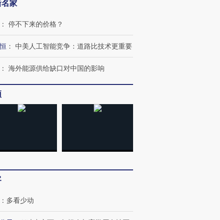
新名家
：
停不下来的价格？
恒
：
中美人工智能竞争：道路比技术更重要
：
海外能源供给缺口对中国的影响
频
客
：
多看少动