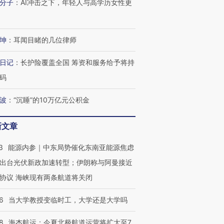
分子
：
AI冲击之下，年轻人与高学历女性更
坤
：
耳闻目睹的几位律师
日记
：
长护险覆盖全国 筹资和服务给予将持
OX的吸金
马航飞行员跨国走私7万
视线｜被称为“蟑螂”的印
让中产们甘
粒摇头丸 尿检体内含3种
度Z世代 用街头抗争将教
秘鲁纳斯
码
”？
毒品
育部长拱下台
13人遇难
波
：
“沉睡”的10万亿元公积金
新文章
进第四届链博
【商旅对话】华住集团
3
能源内参｜中东局势催化东南亚能源焦虑
技“链”接产
【特别呈现】寻找100种
CFO：不靠规模取胜，华
【特别呈
出台光伏新政加速转型；伊朗称与阿曼接近
有意思的生活方式·第三对
住三大增长引擎是什么？
有意思的
协议 海峡现有两条航道将关闭
6
当大学教授变临时工，大学还是大学吗
8
海杰航运：今夏北极航道运营将扩大至7