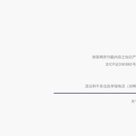
财新网所刊载内容之知识产
京ICP证090880号
违法和不良信息举报电话（涉网络暴力有
关