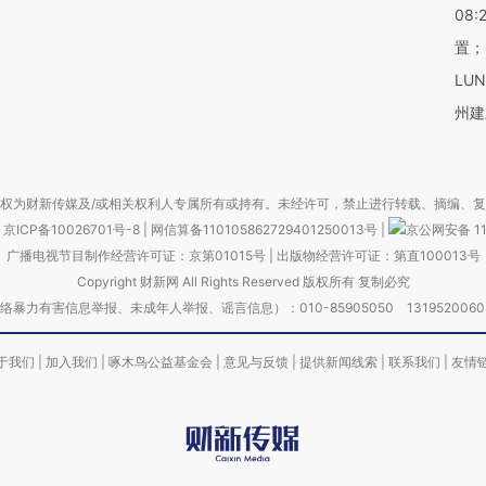
08:
置；
LU
州建
权为财新传媒及/或相关权利人专属所有或持有。未经许可，禁止进行转载、摘编、
京ICP备10026701号-8
|
网信算备110105862729401250013号
|
京公网安备 11
广播电视节目制作经营许可证：京第01015号
|
出版物经营许可证：第直100013号
Copyright 财新网 All Rights Reserved 版权所有 复制必究
害信息举报、未成年人举报、谣言信息）：010-85905050 13195200605 举报邮
于我们
|
加入我们
|
啄木鸟公益基金会
|
意见与反馈
|
提供新闻线索
|
联系我们
|
友情