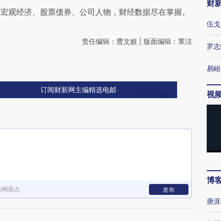
财
阅宏观经济、股票债券、公司人物，财经数据尽在掌握。
伍戈
责任编辑：曹文姣 | 版面编辑：覃洁
罗志
易峘
订阅财新网主编精选电邮
视
博
新网观点
发布
唐涯