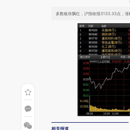
多数板块飘红，沪指收报3133.33点，涨幅
相关报道