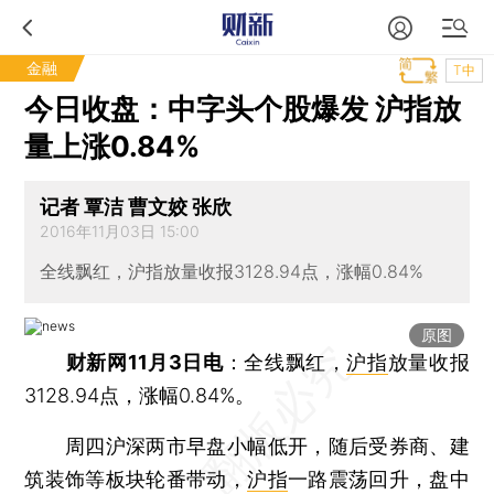
金融
T中
今日收盘：中字头个股爆发 沪指放
量上涨0.84%
记者 覃洁 曹文姣 张欣
2016年11月03日 15:00
全线飘红，沪指放量收报3128.94点，涨幅0.84%
原图
财新网11月3日电
：全线飘红，
沪指
放量收报
3128.94点，涨幅0.84%。
周四沪深两市早盘小幅低开，随后受券商、建
筑装饰等板块轮番带动，
沪指
一路震荡回升，盘中