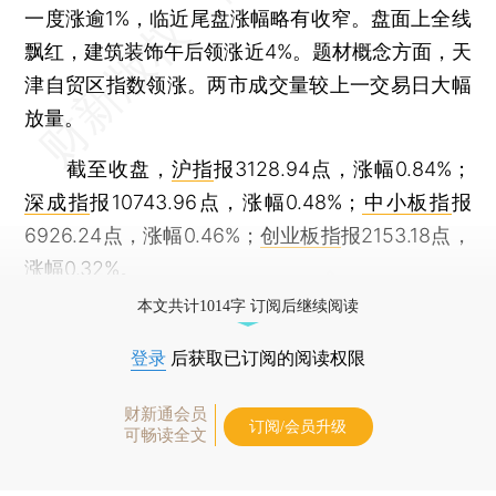
一度涨逾1%，临近尾盘涨幅略有收窄。盘面上全线
飘红，建筑装饰午后领涨近4%。题材概念方面，天
津自贸区指数领涨。两市成交量较上一交易日大幅
放量。
截至收盘，
沪指
报3128.94点，涨幅0.84%；
深成指
报10743.96点，涨幅0.48%；
中小板指
报
6926.24点，涨幅0.46%；
创业板指
报2153.18点，
涨幅0.32%。
本文共计1014字 订阅后继续阅读
登录
后获取已订阅的阅读权限
财新通会员
订阅/会员升级
可畅读全文