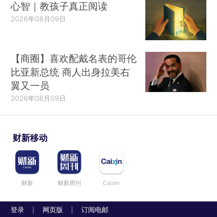
心智｜教孩子真正阅读
2026年08月09日
【商圈】喜欢配戴名表的哥伦
比亚新总统 商人出身拉美右
翼又一员
2026年08月09日
财新移动
财新
财新周刊
Caixin
登录
网页版
订阅电邮
|
|