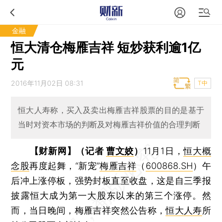
金融
恒大清仓梅雁吉祥 短炒获利逾1亿
元
2016年11月02日 08:31
T中
恒大人寿称，买入及卖出梅雁吉祥股票的目的是基于
当时对资本市场的判断及对梅雁吉祥价值的合理判断
【财新网】（记者
曹文姣
）
11月1日，
恒大概
念股
再度起舞，“新宠”
梅雁吉祥
（
600868.SH
）午
后冲上涨停板，强势封板直至收盘，这是自三季报
披露恒大成为第一大股东以来的第三个涨停。然
而，当日晚间，梅雁吉祥突然公告称，
恒大人寿
所