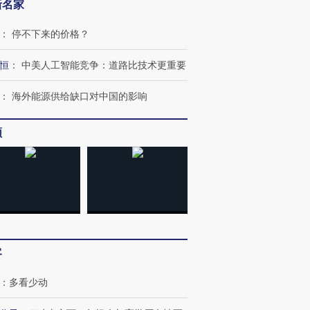
新名家
：
停不下来的价格？
恒
：
中美人工智能竞争：道路比技术更重要
：
海外能源供给缺口对中国的影响
频
跨国走私7万
视线｜被称为“蟑螂”的印
视线｜“入侵”还是“人道危
检体内含3种
度Z世代 用街头抗争将教
机”？难民潮撕裂西班牙
秘鲁纳斯
育部长拱下台
飞地休达
13人遇难
客
进第四届链博
【商旅对话】华住集团
：
多看少动
技“链”接产
【特别呈现】寻找100种
CFO：不靠规模取胜，华
【特别呈
有意思的生活方式·第三对
住三大增长引擎是什么？
有意思的