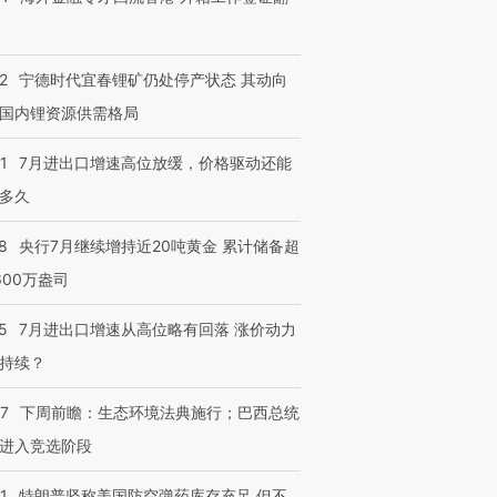
2
宁德时代宜春锂矿仍处停产状态 其动向
国内锂资源供需格局
1
7月进出口增速高位放缓，价格驱动还能
多久
8
央行7月继续增持近20吨黄金 累计储备超
600万盎司
5
7月进出口增速从高位略有回落 涨价动力
持续？
07
下周前瞻：生态环境法典施行；巴西总统
进入竞选阶段
1
特朗普坚称美国防空弹药库存充足 但不