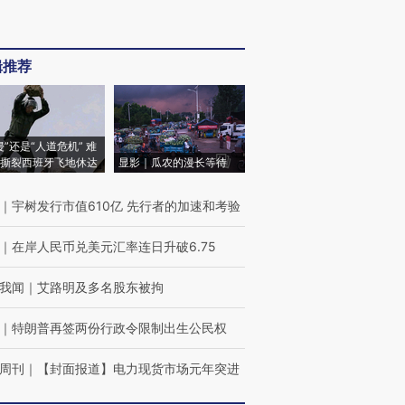
辑推荐
侵”还是“人道危机” 难
撕裂西班牙飞地休达
显影｜瓜农的漫长等待
｜
宇树发行市值610亿 先行者的加速和考验
｜
在岸人民币兑美元汇率连日升破6.75
我闻
｜
艾路明及多名股东被拘
｜
特朗普再签两份行政令限制出生公民权
周刊
｜
【封面报道】电力现货市场元年突进