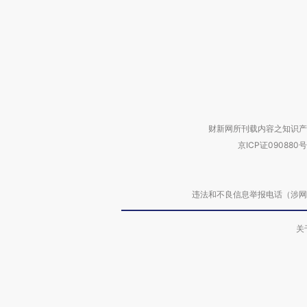
财新网所刊载内容之知识产
京ICP证090880号
违法和不良信息举报电话（涉网络暴力有
关