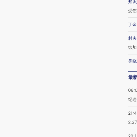
知识
受伤
丁金
村夫
续加
吴晓
最
08:
纪违
21:
2.
20: