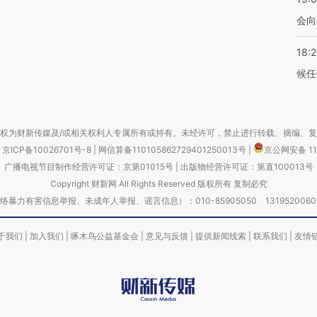
会向
18:
候任
权为财新传媒及/或相关权利人专属所有或持有。未经许可，禁止进行转载、摘编、
京ICP备10026701号-8
|
网信算备110105862729401250013号
|
京公网安备 11
广播电视节目制作经营许可证：京第01015号
|
出版物经营许可证：第直100013号
Copyright 财新网 All Rights Reserved 版权所有 复制必究
害信息举报、未成年人举报、谣言信息）：010-85905050 13195200605 举报邮
于我们
|
加入我们
|
啄木鸟公益基金会
|
意见与反馈
|
提供新闻线索
|
联系我们
|
友情