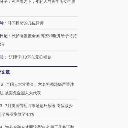
分子
：
AI冲击之下，年轻人与高学历女性更
坤
：
耳闻目睹的几位律师
日记
：
长护险覆盖全国 筹资和服务给予将持
码
波
：
“沉睡”的10万亿元公积金
新文章
06
全国人大常委会：六名将领涉嫌严重违
法 被罢免全国人大代表
43
7月美国劳动力市场意外放缓 岗位减少
3万个失业率降至4.1%
14
海外金融专才回流香港 外籍工作签证翻