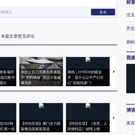
财
新网观点
发布
伍戈
罗志
本篇文章暂无评论
易峘
视
致多瑙河
加沙上百万流离失所者困
视线｜HYROX的吸金
马航飞行员
二战沉船与
于“塑料烤箱” 高温引发健
术：是什么让中产们甘
粒摇头丸 尿
露出
康危机
心“花钱找虐”？
毒品
博
【推广】走
唐涯
找100种
【特别呈现】澳门全力探
【特别呈现】《东莞，人
会，让数智科
式·第一对
索葡语国家新渠道
间便利店》倾情上线
业