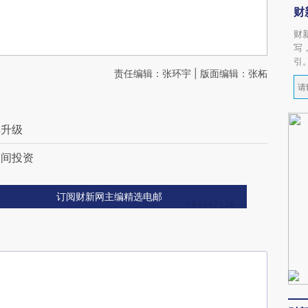
财
财
写
引
责任编辑：张环宇 | 版面编辑：张柘
再升级
民间投资
订阅财新网主编精选电邮