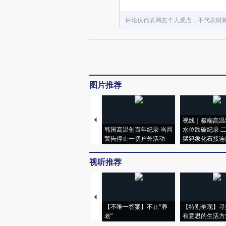
评论仅代表网友个人观点，不代表财
图片推荐
视线｜极端高温
韩国高温创百年纪录 当局
水位跌破纪录 
警告停止一切户外活动
猛犸象化石接连
视听推荐
【不唯一答案】不止“养
【特别呈现】寻
老”
有意思的生活方