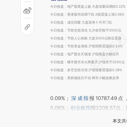
今日收盘：地产股尾盘上扬 大盘缩量回调跌0.22%
今日收盘：香港股市回调下跌 A股震荡上涨0.56%
今日收盘：成交回暖 大盘迎来十月开门红
今日收盘：节前交投清淡 九月收官险守3000点
今日收盘：节前人心涣散 大盘3000点附近震荡
今日收盘：节前资金谨慎 沪指弱势震荡跌0.34%
今日收盘：地产股全天领涨 沪指尾盘大幅拉升
今日收盘：楼市股市冰火两重天 沪指失守3000点
今日收盘：多空交投冷清 沪指缩量震荡跌0.28%
今日收盘：美联储按兵不动 两市小幅放量反弹
0.09%；
深成指
报10787.49
0.06%；
创业板指
报2208.57点
本文共