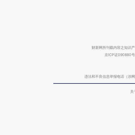
财新网所刊载内容之知识产
京ICP证090880号
违法和不良信息举报电话（涉网络暴力有
关