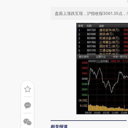
盘面上涨跌互现，沪指收报3061.35点，涨
相关报道