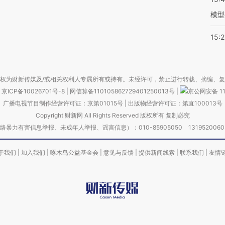
模型
15:2
权为财新传媒及/或相关权利人专属所有或持有。未经许可，禁止进行转载、摘编、
京ICP备10026701号-8
|
网信算备110105862729401250013号
|
京公网安备 11
广播电视节目制作经营许可证：京第01015号
|
出版物经营许可证：第直100013号
Copyright 财新网 All Rights Reserved 版权所有 复制必究
害信息举报、未成年人举报、谣言信息）：010-85905050 13195200605 举报邮
于我们
|
加入我们
|
啄木鸟公益基金会
|
意见与反馈
|
提供新闻线索
|
联系我们
|
友情