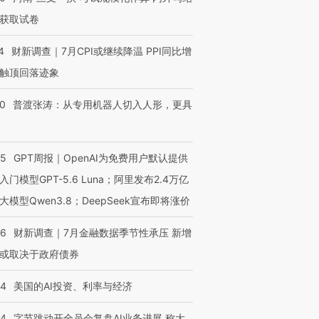
获取试卷
4
财新调查｜7月CPI或继续降温 PPI同比增
触顶回落迹象
00
普渡张涛：从专用机器人切入人形，更具
55
GPT周报｜OpenAI为免费用户默认提供
入门模型GPT-5.6 Luna；阿里发布2.4万亿
大模型Qwen3.8；DeepSeek宣布即将涨价
46
财新调查｜7月金融数据季节性承压 新增
或取决于政府债券
44
美国的AI投资、利率与经济
44
字节跳动开全员会复盘AI业务进展 称大