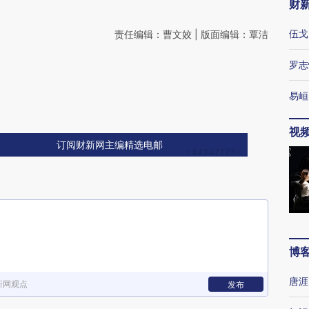
财
伍戈
责任编辑：曹文姣 | 版面编辑：覃洁
罗志
易峘
视
订阅财新网主编精选电邮
博
唐涯
新网观点
发布