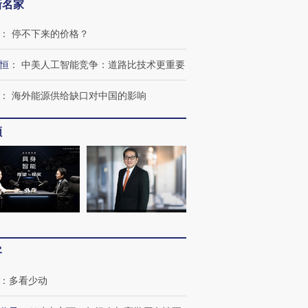
新名家
：
停不下来的价格？
恒
：
中美人工智能竞争：道路比技术更重要
：
海外能源供给缺口对中国的影响
频
客
：
多看少动