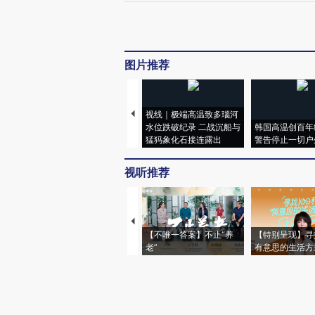
图片推荐
视线｜极端高温致多瑙河
水位跌破纪录 二战沉船与
韩国高温创百年
猛犸象化石接连露出
警告停止一切户
视听推荐
【不唯一答案】不止“养
【特别呈现】寻
老”
有意思的生活方