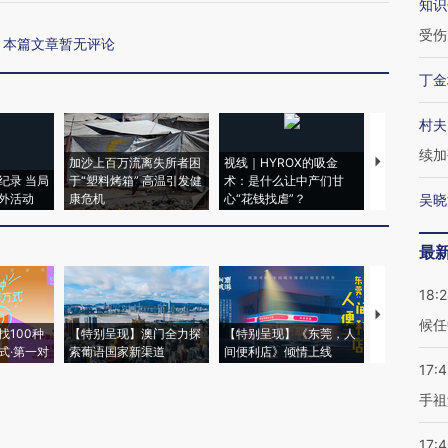
知识
受伤
本篇文章暂无评论
丁金
村夫
续加
加沙上百万流离失所者困
视线｜HYROX的吸金
马航飞行员
纪录 当局
于“塑料烤箱” 高温引发健
术：是什么让中产们甘
粒摇头丸 尿
外活动
康危机
心“花钱找虐”？
毒品
吴晓
最
18:
【推广】走
候任
找100种
【特别呈现】澳门全力探
【特别呈现】《东莞，人
会，让数智科
式·第一对
索葡语国家新渠道
间便利店》倾情上线
业
17:
手祖
17: