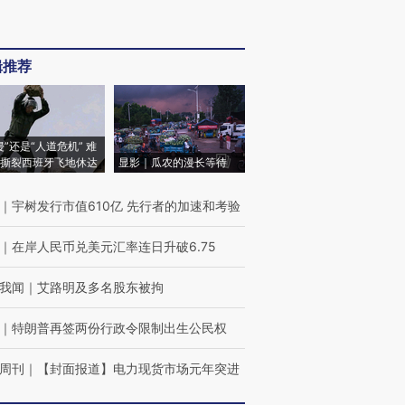
辑推荐
侵”还是“人道危机” 难
撕裂西班牙飞地休达
显影｜瓜农的漫长等待
｜
宇树发行市值610亿 先行者的加速和考验
｜
在岸人民币兑美元汇率连日升破6.75
我闻
｜
艾路明及多名股东被拘
｜
特朗普再签两份行政令限制出生公民权
周刊
｜
【封面报道】电力现货市场元年突进