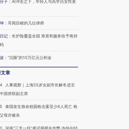
分子
：
AI冲击之下，年轻人与高学历女性更
坤
：
耳闻目睹的几位律师
日记
：
长护险覆盖全国 筹资和服务给予将持
码
跨国走私7万
视线｜被称为“蟑螂”的印
视线｜“入侵”还是“人道危
检体内含3种
度Z世代 用街头抗争将教
机”？难民潮撕裂西班牙
秘鲁纳斯
波
：
“沉睡”的10万亿元公积金
育部长拱下台
飞地休达
13人遇难
新文章
24
人事观察｜上海55岁女副市长解冬进京
进第四届链博
【商旅对话】华住集团
中国侨联副主席
技“链”接产
【特别呈现】寻找100种
CFO：不靠规模取胜，华
【特别呈
有意思的生活方式·第三对
住三大增长引擎是什么？
有意思的
45
泰国发生致命校园枪击案至少6人死亡 枪
父母亦被杀
40
河南“三支一扶”考试规模化作弊 内外勾结