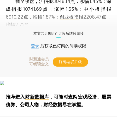
截至收盘，
沪指
报3048.14点，涨幅1.45%；
深
成指
报10741.69点，涨幅1.65%；
中小板指
报
6910.22点，涨幅1.87%；
创业板指
报2208.47点，
涨幅2.72%。
本文共计983字 订阅后继续阅读
登录
后获取已订阅的阅读权限
财新通会员
订阅/会员升级
可畅读全文
推荐进入
财新数据库
，可随时查阅宏观经济、股票
债券、公司人物，财经数据尽在掌握。